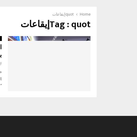
Home
quotإيقاعات
Tag : quotإيقاعات
أ
ا
ب
y
ا
“إ