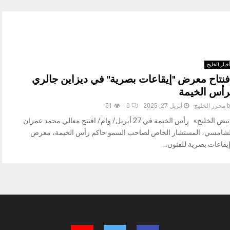
خبار الخليج
فنتاح معرض "إيقاعات بصرية" في ديزاين جالري
رأس الخيمة
b
محرر الخليج
أبريل 27, 2025
0
51
«نبض الخليج» رأس الخيمة في 27 أبريل/ وام/ افتتح معالي محمد عمران
لشامسي، المستشار الخاص لصاحب السمو حاكم رأس الخيمة، معرض
يقاعات بصرية للفنون...