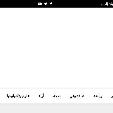
هان إلى…
المياه: الفرق الفنية تكاف
Youtube
Twitter
Facebook
ر
رياضة
ثقافة وفن
صحة
أراء
علوم وتكنولوجيا