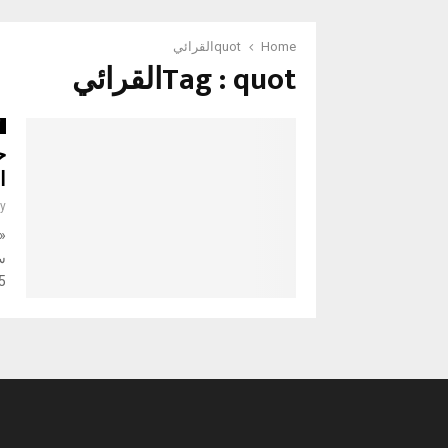
Home
quotالقرائي
Tag : quotالقرائي
أ
ا
y
س
2.5 