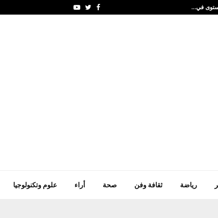
 مستوى في…
وول ستريت تغلق على ارتف
Youtube
Twitter
Facebook
ر
رياضة
ثقافة وفن
صحة
أراء
علوم وتكنولوجيا