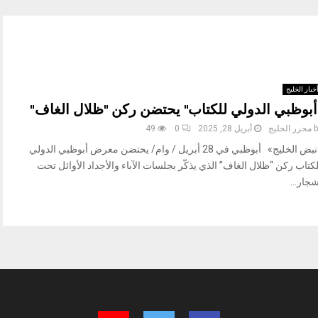
خبار الخليج
أبوظبي الدولي للكتاب" يحتضن ركن "ظلال الغاف"
b
محرر الخليج
أبريل 28, 2025
0
49
«نبض الخليج» أبوظبي في 28 أبريل / وام/ يحتضن معرض أبوظبي الدولي
كتاب ركن “ظلال الغاف” الذي يذكّر بجلسات الآباء والأجداد الأوائل تحت
جار...