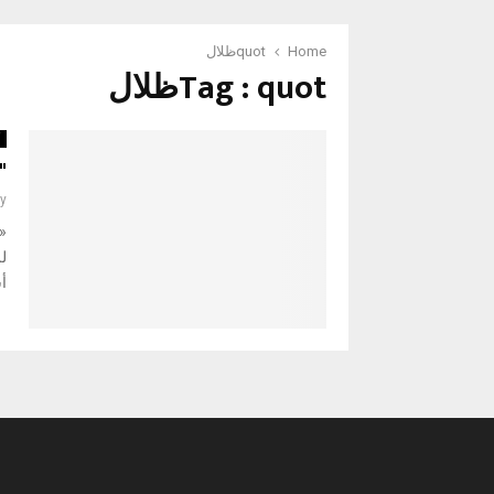
Home
quotظلال
Tag : quotظلال
أ
"
y
لل
أش