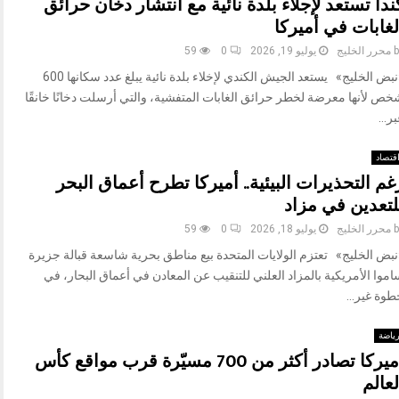
ندا تستعد لإجلاء بلدة نائية مع انتشار دخان حرائق
لغابات في أميركا
b
محرر الخليج
يوليو 19, 2026
0
59
«نبض الخليج» يستعد الجيش الكندي لإخلاء بلدة نائية يبلغ عدد سكانها 600
خص لأنها معرضة لخطر حرائق الغابات المتفشية، والتي أرسلت دخانًا خانقًا
ر...
قتصاد
غم التحذيرات البيئية.. أميركا تطرح أعماق البحر
لتعدين في مزاد
b
محرر الخليج
يوليو 18, 2026
0
59
نبض الخليج» تعتزم الولايات المتحدة بيع مناطق بحرية شاسعة قبالة جزيرة
موا الأمريكية بالمزاد العلني للتنقيب عن المعادن في أعماق البحار، في
وة غير...
ياضة
أميركا تصادر أكثر من 700 مسيّرة قرب مواقع كأس
لعالم