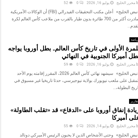
b
محرر الخليج
يوليو 16, 2026
0
52
«نبض الخليج» أعلن مكتب التحقيقات الفيدرالي (FBI) أن الوكالات الأمريكية
صادرت أكثر من 700 طائرة بدون طيار بالقرب من ملاعب كأس العالم لكرة
قدم...
ياضة
لمرة الأولى في تاريخ كأس العالم.. بطل أوروبا يواجه
طل أميركا الجنوبية في النهائي
b
محرر الخليج
يوليو 16, 2026
0
59
«نبض الخليج» سيشهد نهائي كأس العالم 2026، المقرر إقامته يوم الأحد
لمقبل على ملعب نيويورك بولاية نيوجيرسي، حدثا تاريخيا غير مسبوق في
ريخ البطولة،...
قارير
يادة إنفاق أوروبا على «الدفاع» قد «تقلب الطاولة»
لى أميركا
b
محرر الخليج
يوليو 14, 2026
0
55
نبض الخليج» وحتى الأشخاص الذين لا يحبون الرئيس الأميركي دونالد