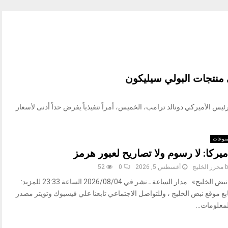
طس /وام/ وقّع الرئيس الأميركي دونالد ترامب، الخميس، أمراً تنفيذياً يفرض حداً أدنى لأسعار
نوعات
ميركا: لا رسوم ولا تصاريح لعبور هرمز
b
محرر الخليج
أغسطس 5, 2026
0
52
«نبض الخليج» مدار الساعة ـ نشر في 2026/08/04 الساعة 23:33 للمزيد:
بع موقع نبض الخليج ، وللتواصل الاجتماعي تابعنا علي فيسبوك وتويتر مصدر
معلومات...