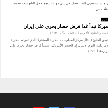
رامب سينسبون إليه الفضل في شيء واحد، وهو: جعل الناتو يدفع نصيبه
عادل من...
قارير
ميركا تبدأ غدا فرض حصار بحري على إيران
b
محرر الخليج
يوليو 13, 2026
0
67
نبض الخليج» قال مركز المعلومات البحرية المشترك الذي تقوده البحرية
لأمريكية، اليوم الاثنين، إن الجيش الأمريكي سيبدأ فرض حصار بحري على
ران غدا الثلاثاء....