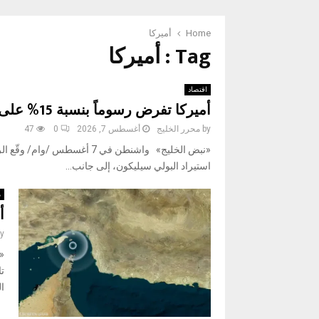
Home
أميركا
Tag : أميركا
اقتصاد
أميركا تفرض رسوماً بنسبة 15% على منتجات البولي سيليكون
by
محرر الخليج
أغسطس 7, 2026
0
47
«نبض الخليج» واشنطن في 7 أغس
استيراد البولي سيليكون، إلى جانب...
م
أ
y
تا
ال