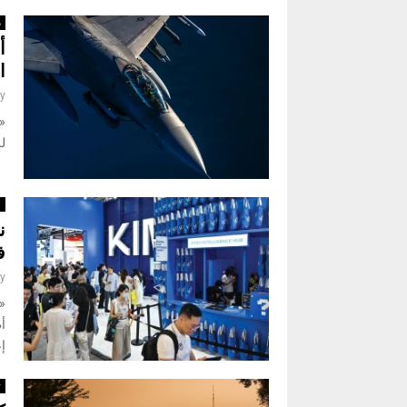
م
أ
ا
y
لل
ا
ن
ف
y
أ
إع
ت