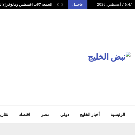
الجمعة 7/اب اغسطس ومايؤخر إلا ليعوض العوض…
6:47 7 أغسطس, 2026
عاجــل
الرئيسية
أخبار الخليج
دولي
مصر
اقتصاد
تقاري