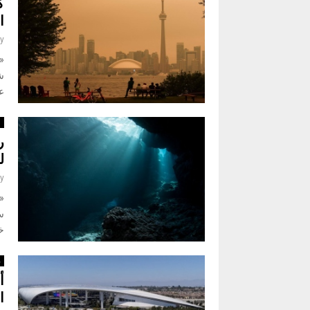
ك
ا
y
ش
عب
ا
ر
ل
y
«
سا
خط
ر
ا