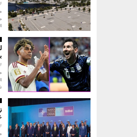
y
ال
ر
ل
ب
y
ا
تا
ت
ز
ع
y
«