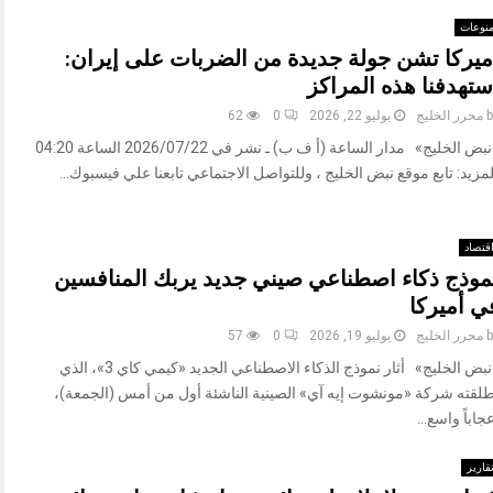
نوعات
ميركا تشن جولة جديدة من الضربات على إيران:
ستهدفنا هذه المراكز
b
محرر الخليج
يوليو 22, 2026
0
62
«نبض الخليج» مدار الساعة (أ ف ب) ـ نشر في 2026/07/22 الساعة 04:20
مزيد: تابع موقع نبض الخليج ، وللتواصل الاجتماعي تابعنا علي فيسبوك...
قتصاد
موذج ذكاء اصطناعي صيني جديد يربك المنافسين
ي أميركا
b
محرر الخليج
يوليو 19, 2026
0
57
«نبض الخليج» أثار نموذج الذكاء الاصطناعي الجديد «كيمي كاي 3»، الذي
طلقته شركة «مونشوت إيه آي» الصينية الناشئة أول من أمس (الجمعة)،
جاباً واسع...
قارير