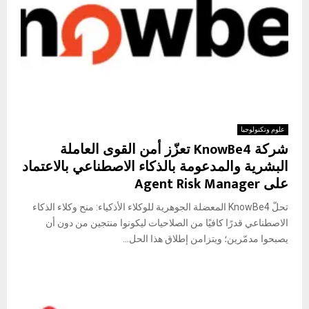
علوم وتكنولوجيا
شركة KnowBe4 تعزّز أمن القوى العاملة
البشرية والمدعومة بالذكاء الاصطناعي بالاعتماد
على Agent Risk Manager
تحلّ KnowBe4 المعضلة الجوهرية للوكلاء الأذكياء: منح وكلاء الذكاء
الاصطناعي قدرًا كافيًا من الصلاحيات ليكونوا منتجين من دون أن
يصبحوا مدمّرين؛ ويتزامن إطلاق هذا الحل...