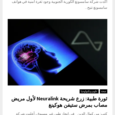
أكدت شركة سامسونغ الكورية الجنوبية وجود ثغرة أمنية في هواتف
سامسونغ تتيح...
صحة
علوم وتكنولوجيا
ثورة طبية: زرع شريحة Neuralink لأول مريض
مصاب بمرض ستيفن هوكينغ
كتب: مي كمال الدين في إنجاز طبي غير مسبوق، أعلنت شركة