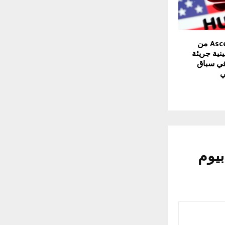
معالج Ascend 910D من
ية جريئة
في سباق
ي
بيوم