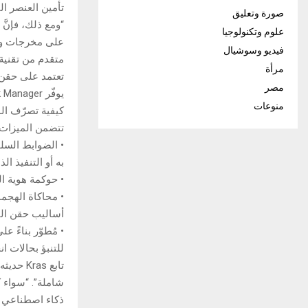
تأمين العنصر ال
صورة وتعليق
علوم وتكنولوجيا
على مخرجات وأف
فيديو وسوشيال
متقدم من تقنية 
مرأة
تعتمد على حقن ا
مصر
منوعات
كيفية تصرّف الو
تتضمن الميزات الرئيسية لنظا
• الضوابط السلو
به أو التنفيذ ال
• حوكمة هوية ال
• محاكاة الهجم
أساليب حقن الت
للتنبؤ بحالات ا
تابع as
شاملة”. “سواء ك
ذكاء اصطناعي عن طريق تعليمات خبي