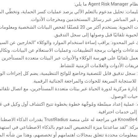
Ag ما يلي:
ليمات: تحليل مدعوم بالتعلم الآلي يرصد عمليات كسر الحماية، وتخطّي ال
غير المباشر عبر رسائل المستخدمين ومخرجات الأدوات.
• رصد المعلومات الحيوية: يستخدم أكثر من 20 مُصنّفًا لفحص البيانات الشخصي
حيوية تلقائيًا قبل وصولها إلى سجل التدقيق.
 غير المحدود: يراقب إساءة استخدام الموارد والوكلاء “الخارجين عن السي
دعاءات واجهات برمجة التطبيقات، وعمليات الاستعلام عن البيانات، وتكال
يعمل تلقائيًا على فهرسة الوكلاء والأدوات عبر البيئات متعددة المستأجرين
تعريفات الأدوات والعلامات الزمنية للنشاط.
 سجل تدقيق قابل للتصفية وخاضع للوائح التنظيمية، يضم كل إجراءات الوك
استجابة السريعة للحوادث والمراجعة الجنائية الرقمية.
: إدارة مركزية لدورة الحياة عبر بيئات متعددة المستأجرين، مع اتصال تلقائ
حيات الوصول.
ّه: عملية إعداد مبسّطة ومُوجَّهة خطوة بخطوة تتيح اكتشاف أول وكيل في 
إلى خدمات احترافية.
أشاد أحد عملاء KnowBe4 في مراجعة له على منصة TrustRadius بق
شركة: “لقد ساعدتنا ميزة التخصيص المدعوم بالذكاء الاصطناعي في است
 بمعلومات محددة تتعلق بمجالات اهتمامهم أو تخصصهم، وهذا من شأنه ا