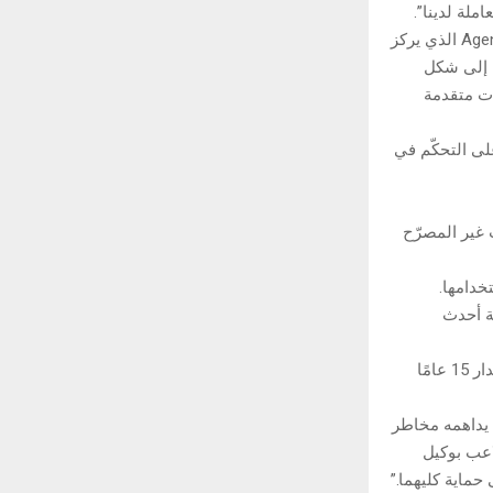
ملة لدينا”.
“ومع ذلك، فإنَّ تأمين التعليمات ليس سوى نصف المعركة. وهنا يأتي دور Agent Risk Manager الذي يركز
ن إلى شكل
ات متقدمة
، تعمل على التحكّم في
 غير المصرّح
خدامها.
ة أحدث
• مُطوّر بناءً على بيانات هي الأفضل في الصناعة: يستخدم بيانات سلوكية تم جمعها على مدار 15 عامًا
لم يداهمه مخاطر
اعب بوكيل