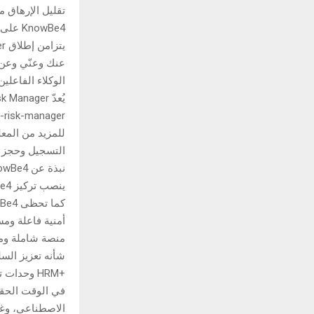
تقليل الإرهاق م
KnowBe4 على حل هذه المشكلة.”
عنك وعنّي وعن 
الوكلاء الفاعلي
-risk-manager.
للمزيد من المعل
التسجيل وحجز مقعد
نبذة عن KnowBe4
أمنية فاعلة وم
منصة شاملة ومت
شأنه تعزيز الس
HRM+‎ وحدا
في الوقت الحقيق
الاصطناعي، وغير