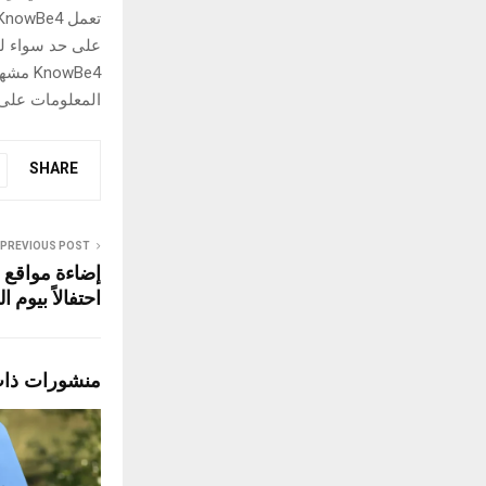
على حد سواء للت
nowBe4
المعلومات على knowbe4.com
SHARE
PREVIOUS POST
إضاءة مواقع أث
احتفالاً بيوم ا
منشورات ذا