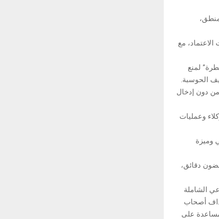
منطق،
ة ومعلومات الاعتماد، مع
طرة” لمنع
يف الحوسبة.
 من دون إدخال
لاء وعمليات
ي وميزة
غضون دقائق،
درات الذكاء الاصطناعي الشاملة
هداف أصحاب
لمساعدة على