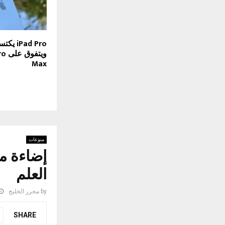
Pad Pro
ويت
Max
منوعات
إضاءة موا
العلم
by
محرر الخليج
SHARE