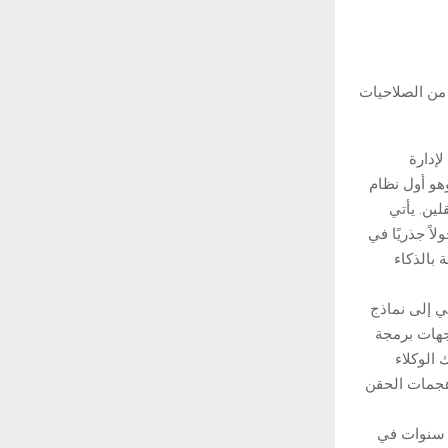
يًا من الصلاحيات
ة لإدارة
ية ومخاطر الذكاء الاصطناعي الوكيلي، عن إطلاق Agent Risk Manager، وهو أول نظام
ين. يأتي
ة ضمن منصة KnowBe4 HRM+‎، مُحدثًا تحولاً جذريًا في
بالذكاء
ي إلى نماذج
اجهات برمجة
المرتبطة بسلوك الوكلاء
 هجمات الحقن
ائلاً: “أمضت الصناعة سنوات في