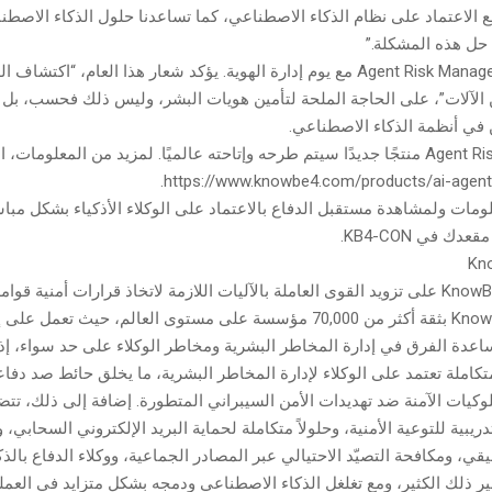
ع الاعتماد على نظام الذكاء الاصطناعي، كما تساعدنا حلول الذكاء الاصط
يتزامن إطلاق Agent Risk Manager مع يوم إدارة الهوية. يؤكد شعار هذا العام، “اكت
الآلات”، على الحاجة الملحة لتأمين هويات البشر، وليس ذلك فحسب، بل و
ن في أنظمة الذكاء الاصطناعي.
يُعدّ Agent Risk Manager منتجًا جديدًا سيتم طرحه وإتاحته عالميًا. لمزيد من المعلومات
https://www.knowbe4.com/products/ai-agent
ومات ولمشاهدة مستقبل الدفاع بالاعتماد على الوكلاء الأذكياء بشكل مباش
ك في KB4-CON.
ينصب تركيز KnowBe4 على تزويد القوى العاملة بالآليات اللازمة لاتخاذ قرارات أمنية قوا
كما تحظى KnowBe4 بثقة أكثر من 70,000 مؤسسة على مستوى العالم، حيث تعم
ساعدة الفرق في إدارة المخاطر البشرية ومخاطر الوكلاء على حد سواء، إذ
كاملة تعتمد على الوكلاء لإدارة المخاطر البشرية، ما يخلق حائط صد دف
لوكيات الآمنة ضد تهديدات الأمن السيبراني المتطورة. إضافة إلى ذلك، ت
ت تدريبية للتوعية الأمنية، وحلولاً متكاملة لحماية البريد الإلكتروني السحابي، 
ي، ومكافحة التصيّد الاحتيالي عبر المصادر الجماعية، ووكلاء الدفاع بالذك
 ذلك الكثير، ومع تغلغل الذكاء الاصطناعي ودمجه بشكل متزايد في العملي