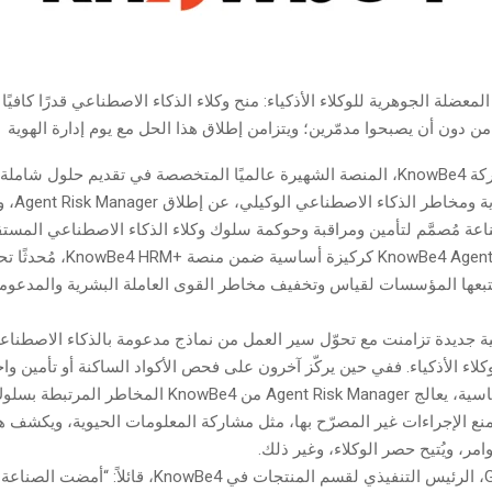
حلّ KnowBe4 المعضلة الجوهرية للوكلاء الأذكياء: منح وكلاء الذكاء الاصطناعي قدرًا كاف
من دون أن يصبحوا مدمّرين؛ ويتزامن إطلاق هذا الحل مع يوم إدارة الهوية
أعلنت اليوم شركة KnowBe4، المنصة الشهيرة عالميًا المتخصصة في تقديم حلول شامل
المخاطر البشر
عة مُصمَّم لتأمين ومراقبة وحوكمة سلوك وكلاء الذكاء الاصطناعي المستقل
KnowBe4 Agent Risk Manager كركيزة أساسي
تتبعها المؤسسات لقياس وتخفيف مخاطر القوى العاملة البشرية والمدعومة 
ة جديدة تزامنت مع تحوّل سير العمل من نماذج مدعومة بالذكاء الاصطناع
وكلاء الأذكياء. ففي حين يركّز آخرون على فحص الأكواد الساكنة أو تأمين و
التطبيقات الأساسية، يعالج Agent Risk Manager من KnowBe4 المخاطر 
يمنع الإجراءات غير المصرّح بها، مثل مشاركة المعلومات الحيوية، ويكشف
امر، ويُتيح حصر الوكلاء، وغير ذلك.
صرح Greg Kras، الرئيس التنفيذي لقسم المنتجات في KnowBe4، ق