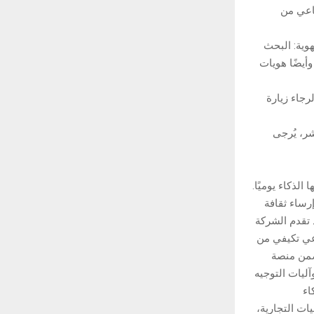
ناعي من
شاف الهوية: البحث
أيضًا هويات
، الرجاء زيارة
ر، يُرجى
مها الذكاء يوميًا.
ل على إرساء ثقافة
 تقدم الشركة
اعي تكيفي من
تضمن منصة
وآليات التوجيه
اء
ات التجارية،