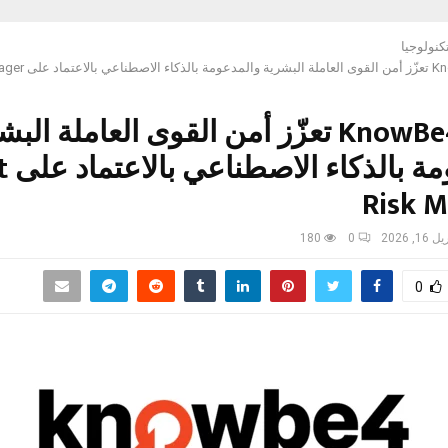
كنولوجيا
شركة KnowBe4 تعزّز أمن القوى العاملة ال
والمد
Risk 
 16, 2026
0
180
0