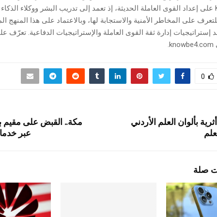
تعمل KnowBe4 على إعداد القوى العاملة الحديثة، إذ تعمد إلى تدريب البشر ووكلاء الذك
عرف على المخاطر الأمنية والاستجابة لها، وبالاعتماد على هذا المنهج ال
K مشهد إستراتيجيات إدارة ثقة القوى العاملة والإستراتيجيات الدفاعية. تعرّف ع
.
0
رية بألوان العلم الأردني
مكة.. القبض على مقيم بت
لعلم
عبر خدما
ت صلة