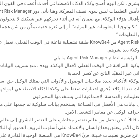
بشري، لكن اليوم أصبح وكلاء الذكاء الاصطناعي أحدث أعضاء في القوى العا
عال هؤلاء الوكلاء، مع ضمان أنه في أثناء تحركهم عبر شبكتك لا يتحولو
“تكنولوجيا المعلومات غير المرئية”، أو إلى ثغرة خفية تمكّن من شن هجم
لتعليمات.”
يوفّر Agent Risk Manager من KnowBe4 طبقة تشغيلية فاعلة في الوقت الفعلي
كلاء بعد نشرهم.
م Agent Risk Manager ما يلي:
كية: المراقبة في الوقت الفعلي لأفعال الوكلاء، بهدف منع تسريب البيانات
ذاتي غير المقيّد الناتج عن كسر الحماية.
وكلاء الأذكياء: يحدد صلاحيات الوصول والأدوات التي يمتلك الوكيل حق است
ات ضد الوكلاء: يُجري اختبارات ضغط على وكلاء الذكاء الاصطناعي لمواجه
عليمات والهندسة الاجتماعية التي يستخدمها المخترقون.
نحراف الوكيل عن معايير التشغيل الآمن.
Kr حديثه، قائلاً: “نحن ننتقل من عالم تقتصر مخاطره على العنصر البشري إلى عا
ان الأمر يتعلق بخداع إنسان بالاعتماد على أسلوب التزييف العميق أو التل
ثة، فإنَّ KnowBe4 هي المنصة الوحيدة القادرة على حماية كليهما.”