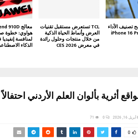
i يكتسح تصنيف الأداء
TCL تستعرض مستقبل تقنيات
فوق على iPhone 16 Pro
العرض وأنماط الحياة الذكية
هواوي: خطوة صين
من خلال منتجات وحلول رائدة
لمنافسة إنفيديا 
في معرض CES 2026
الذكاء الاصطناع
قع أثرية بألوان العلم الأردني احتفالاً 
أبريل 16, 2026
0
71
0