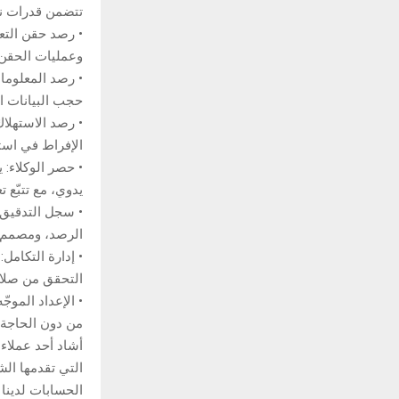
تتضمن قدرات نظام ent Risk Manager
• رصد حقن التع
وعمليات الحقن 
حجب البيانات ال
• رصد الاستهلاك
الإفراط في است
• حصر الوكلاء: 
يدوي، مع تتبّع 
• سجل التدقيق:
الرصد، ومصمم لل
• إدارة التكامل
التحقق من صلا
• الإعداد الموج
من دون الحاجة 
التي تقدمها ال
الحسابات لدينا