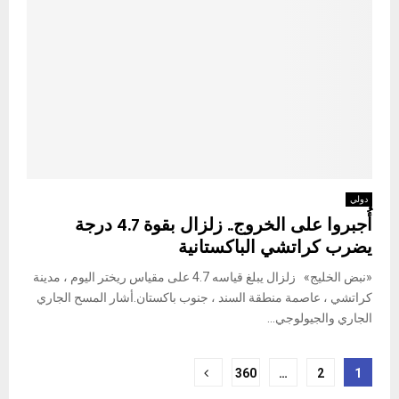
دولي
أُجبروا على الخروج.. زلزال بقوة 4.7 درجة
يضرب كراتشي الباكستانية
«نبض الخليج» زلزال يبلغ قياسه 4.7 على مقياس ريختر اليوم ، مدينة
كراتشي ، عاصمة منطقة السند ، جنوب باكستان.أشار المسح الجاري
الجاري والجيولوجي...
Posts
360
…
2
1