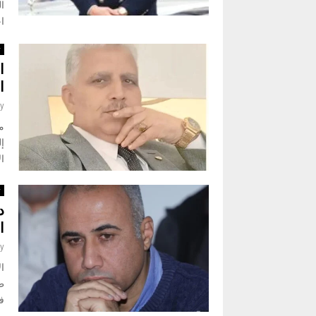
ا
اخ
ث
ا
ا
y
م
إ
ال
ث
د
ا
y
ال
ط
في