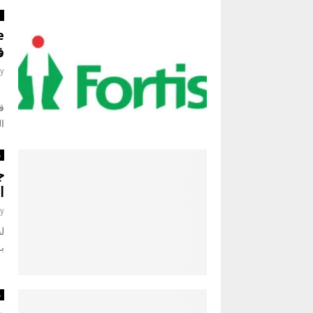
ع
فعالي
y
ال
م
ج
ا
y
لق
بل
م