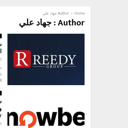
Home
Author
جهاد علي
Author :
جهاد علي
ا
ا
y
بع
ب
ال
ع
r
y