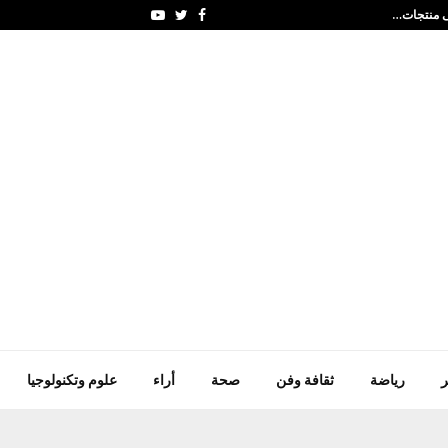
الجمعة 7/اب اغسطس ومايؤخر إلا ليعوض العوض…
Youtube
Twitter
Facebook
ر
رياضة
ثقافة وفن
صحة
أراء
علوم وتكنولوجيا