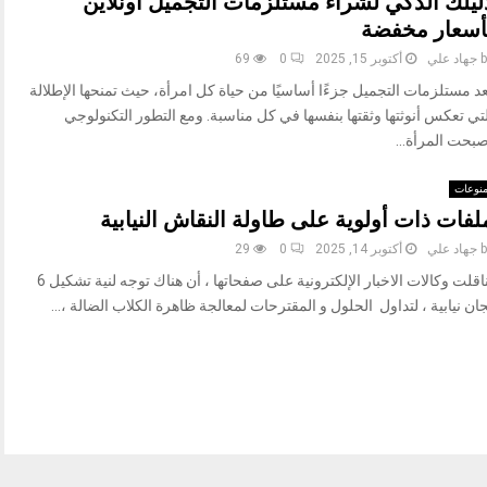
ليلك الذكي لشراء مستلزمات التجميل اونلاين
أسعار مخفضة
b
جهاد علي
أكتوبر 15, 2025
0
69
د مستلزمات التجميل جزءًا أساسيًا من حياة كل امرأة، حيث تمنحها الإطلالة
تي تعكس أنوثتها وثقتها بنفسها في كل مناسبة. ومع التطور التكنولوجي
صبحت المرأة...
نوعات
لفات ذات أولوية على طاولة النقاش النيابية
b
جهاد علي
أكتوبر 14, 2025
0
29
تناقلت وكالات الاخبار الإلكترونية على صفحاتها ، أن هناك توجه لنية تشكيل 6
ان نيابية ، لتداول الحلول و المقترحات لمعالجة ظاهرة الكلاب الضالة ،...