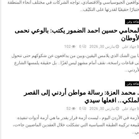
لواقعين الجيوسياسي والاقتصادي، تواجه الشركات في مختلف أنحاء المنطقة
تبارًا حقيقيًا لقدرتها على التكيّف...
قافة وفن
لمحامي حسين احمد الضمور يكتب: بالوعي نحمى
لأوطان
b
جهاد علي
مارس 30, 2026
0
102
ا بين الشك الذي يلامس اليقين،وبين من يدافعون عن شكوكهم حتى تتحول
لى قناعات راسخة، نقف أمام مشهدٍ ليس لغزًا… بل حقيقة يلمسها الشارع
أردني...
قافة وفن
. محمد العزة: رسالة مواطن أردني إلى القصر
لملكي… افعلها سيدي
b
جهاد علي
مارس 30, 2026
0
52
أزمة في الأردن اليوم ، ليست أزمة قرار بقدر ما هي أزمة أدوات تنفيذه.
بيعة تركيبة الطبقة السياسية التي تشكلت خلال العقدين الماضيين جاءت،
...