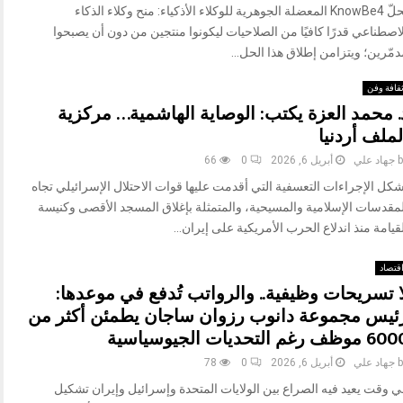
تحلّ KnowBe4 المعضلة الجوهرية للوكلاء الأذكياء: منح وكلاء الذكاء
اصطناعي قدرًا كافيًا من الصلاحيات ليكونوا منتجين من دون أن يصبحوا
مّرين؛ ويتزامن إطلاق هذا الحل...
قافة وفن
. محمد العزة يكتب: الوصاية الهاشمية… مركزية
لملف أردنيا
b
جهاد علي
أبريل 6, 2026
0
66
كل الإجراءات التعسفية التي أقدمت عليها قوات الاحتلال الإسرائيلي تجاه
لمقدسات الإسلامية والمسيحية، والمتمثلة بإغلاق المسجد الأقصى وكنيسة
قيامة منذ اندلاع الحرب الأمريكية على إيران...
قتصاد
ا تسريحات وظيفية.. والرواتب تُدفع في موعدها:
ئيس مجموعة دانوب رزوان ساجان يطمئن أكثر من
موظف رغم التحديات الجيوسياسية
b
جهاد علي
أبريل 6, 2026
0
78
ي وقت يعيد فيه الصراع بين الولايات المتحدة وإسرائيل وإيران تشكيل