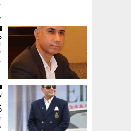
ال
مد
ث
د
ا
y
تش
ا
ال
ا
ل
ر
6000 
y
ف