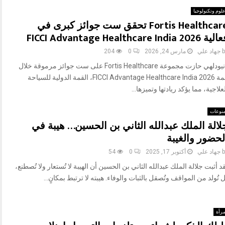
لوم وتكنولوجيا
Fortis Healthcare تحقق ست جوائز كبرى في
ة FICCI Advantage Healthcare India 2026
b
جهاد علي
مارس 24, 2026
0
204
نيودلهي حازت مجموعة Fortis Healthcare على ست جوائز مرموقة خلال
قمة FICCI Advantage Healthcare India 2026، القمة الدولية للسياحة
علاجية، مما يؤكد ريادتها وتميزها...
نوعات
لالة الملك عبدالله الثاني بن الحسين… هيبة في
لحضور والغيبة
b
جهاد علي
أكتوبر 17, 2025
0
54
د أثبت جلالة الملك عبدالله الثاني بن الحسين أن الهيبة لا تُستعار ولا تُصطنع،
 تُولد من المواقف وتُصقل بالثبات والوفاء. هيبته لا ترتبط بمكانٍ...
رأة