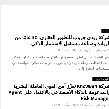
قتصاد
شركة ريدي جروب للتطوير العقاري: 50 عامًا من
لريادة وصناعة مستقبل الاستثمار الذكي
b
جهاد علي
أبريل 22, 2026
0
61
ض الشركات تُبنى لتبقى، وبعضها يُولد ليُغيّر وجه الصناعة بأكملها، وهكذا
الضبط انطلقت رحلة شركة ريدي جروب التي بدأت كفكرة متواضعة في
سبعينيات، لتتحول إلى...
لوم وتكنولوجيا
شركة KnowBe4 تعزّز أمن القوى العاملة البشرية
والمدعومة بالذكاء الاصطناعي بالاعتماد على Agent
Risk Manage
b
جهاد علي
أبريل 16, 2026
0
182