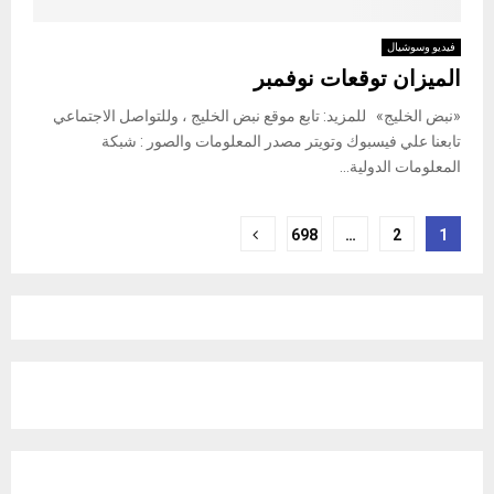
فيديو وسوشيال
الميزان توقعات نوفمبر
«نبض الخليج» للمزيد: تابع موقع نبض الخليج ، وللتواصل الاجتماعي
تابعنا علي فيسبوك وتويتر مصدر المعلومات والصور : شبكة
المعلومات الدولية...
Posts
698
…
2
1
pagination