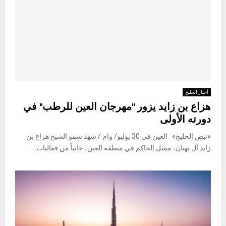
أخبار الخليج
هزاع بن زايد يزور "مهرجان العين للرطب" في
دورته الأولى
«نبض الخليج» العين في 30 يوليو/ وام / شهد سمو الشيخ هزاع بن
زايد آل نهيان، ممثل الحاكم في منطقة العين، جانباً من فعاليات...