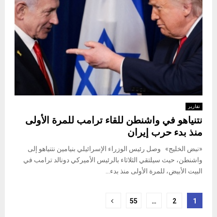
تقارير
نتنياهو في واشنطن للقاء ترامب للمرة الأولى
منذ بدء حرب إيران
«نبض الخليج» وصل رئيس الوزراء الإسرائيلي بنيامين نتنياهو إلى
واشنطن، حيث سيلتقي الثلاثاء بالرئيس الأميركي دونالد ترامب في
البيت الأبيض، للمرة الأولى منذ بدء...
Posts
55
…
2
1