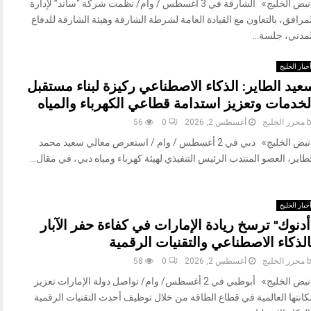
«نبض الخليج» الشارقة في 3 أغسطس / وام/ نظّمت شركة “ساند” لإدارة
مرافق، بالتعاون مع القيادة العامة لشرطة الشارقة وهيئة الشارقة للدفاع
لمدني، جلسة...
خبار الخليج
عيد الطاير: الذكاء الاصطناعي ركيزة لبناء مستقبل
لخدمات وتعزيز استدامة قطاعي الكهرباء والمياه
b
محرر الخليج
أغسطس 2, 2026
0
56
«نبض الخليج» دبي في 2 أغسطس / وام / استعرض معالي سعيد محمد
طاير، العضو المنتدب الرئيس التنفيذي لهيئة كهرباء ومياه دبي، في مقال...
خبار الخليج
أدنوك" ترسخ ريادة الإمارات في كفاءة حفر الآبار
الذكاء الاصطناعي والتقنيات الرقمية
b
محرر الخليج
أغسطس 2, 2026
0
58
«نبض الخليج» أبوظبي في 2 أغسطس/ وام/ تواصل دولة الإمارات تعزيز
كانتها العالمية في قطاع الطاقة من خلال توظيف أحدث التقنيات الرقمية