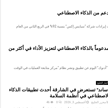
«نبض الخليج» واشنطن في 5 أغسطس /وام/ارتفعت إيرادات شركة “سبايس إكس” بنسبة 92% في الربع الثاني من العام
عوماً بالذكاء الاصطناعي لتعزيز الأداء في أكثر من
طس / وام / أعلنت “أدنوك” اليوم عن تطبيق ونشر نظام “مركز متابعة العمليات في الوقت
خبار الخليج
ساند" تستعرض في الشارقة أحدث تطبيقات الذكاء
لاصطناعي في أنظمة السلامة
b
محرر الخليج
أغسطس 3, 2026
0
46