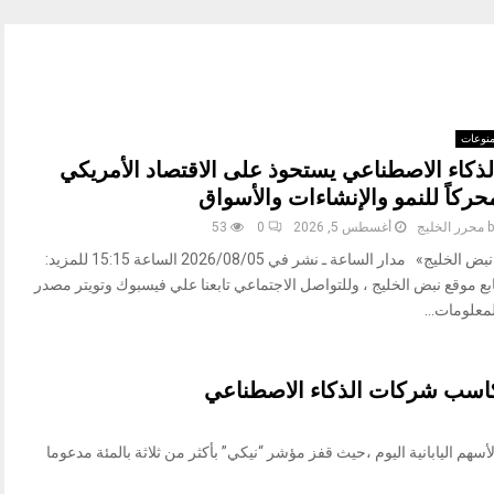
نوعات
لذكاء الاصطناعي يستحوذ على الاقتصاد الأمريكي
حركاً للنمو والإنشاءات والأسواق
b
محرر الخليج
أغسطس 5, 2026
0
53
«نبض الخليج» مدار الساعة ـ نشر في 2026/08/05 الساعة 15:15 للمزيد:
بع موقع نبض الخليج ، وللتواصل الاجتماعي تابعنا علي فيسبوك وتويتر مصدر
معلومات...
وام/ ارتقعت الأسهم اليابانية اليوم ،حيث قفز مؤشر “⁠نيكي” بأكثر من ثلاثة بالمئة مدعوما