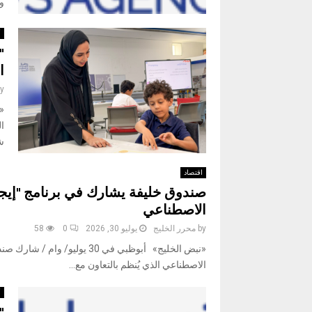
وا
أ
"
ا
y
ا
شع
اقتصاد
صندوق خليفة يشارك في برنامج "إيجي
الاصطناعي
by
محرر الخليج
يوليو 30, 2026
0
58
«نبض الخليج» أبوظبي في 30 يو
الاصطناعي الذي يُنظم بالتعاون مع...
أ