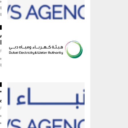
ال
ا
أ
س
ا
y
ال
أ
"
ب
y
م