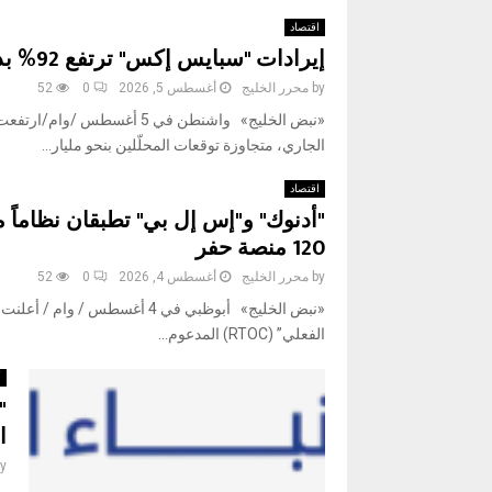
اقتصاد
إيرادات "سبايس إكس" ترتفع 92% بدعم من الذكاء الاصطناعي
by
محرر الخليج
أغسطس 5, 2026
0
52
الجاري، متجاوزة توقعات المحلّلين بنحو مليار...
اقتصاد
"أدنوك" و"إس إل بي" تطبقان نظاماً مد
120 منصة حفر
by
محرر الخليج
أغسطس 4, 2026
0
52
«نبض الخليج» أبوظبي في 4 أغس
الفعلي” (RTOC) المدعوم...
أ
"
ا
y