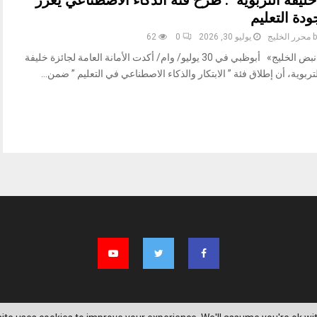
خليفة التربوية ": طرح فئة الذكاء الاصطناعي يعزز
ودة التعليم
b
محرر الخليج
يوليو 30, 2026
0
62
«نبض الخليج» أبوظبي في 30 يوليو/ وام/ أكدت الأمانة العامة لجائزة خليفة
تربوية، أن إطلاق فئة ” الابتكار والذكاء الاصطناعي في التعليم ” ضمن...