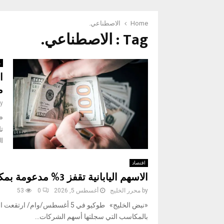
Home
الاصطناعي.
Tag : الاصطناعي.
م
ا
م
y
تا
ال
اقتصاد
الاسهم اليابانية تقفز 3% مدعومة بمكاسب شركات الذكاء الاصطناعي
by
محرر الخليج
أغسطس 5, 2026
0
53
«نبض الخليج» طوكيو في 5 أغسطس/
بالمكاسب التي سجلتها أسهم الشركات...