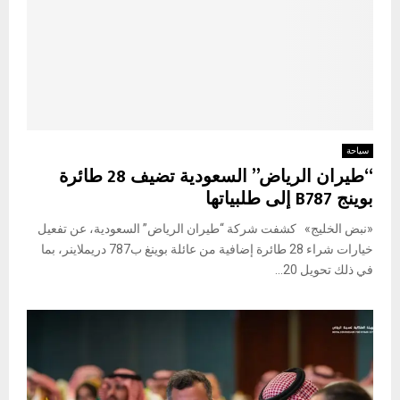
سياحة
“طيران الرياض” السعودية تضيف 28 طائرة
بوينج B787 إلى طلبياتها
«نبض الخليج» كشفت شركة “طيران الرياض” السعودية، عن تفعيل
خيارات شراء 28 طائرة إضافية من عائلة بوينغ ب787 دريملاينر، بما
في ذلك تحويل 20...