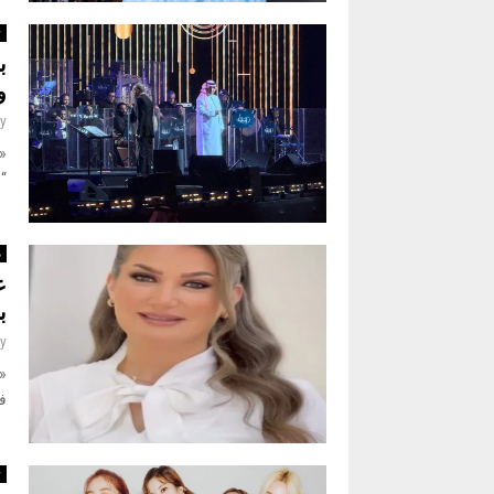
ث
ب
و
y
«ن
“و
م
ع
ب
y
«ن
ف
ث