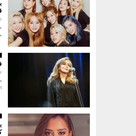
ق
y
م
ث
ف
y
«
ال
ث
ب
ك