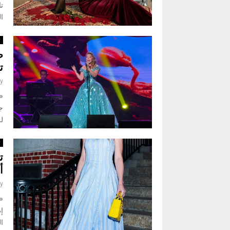
تا
ال
ث
ص
ت
y
«
جم
ل
ث
أ
y
«
إ
ال