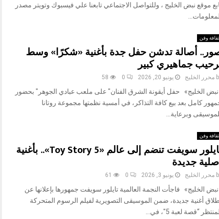
بع موقع نبض الخليج ، وللتواصل الاجتماعي تابعنا علي فيسبوك وتويتر مصدر
معلومات...
قافة وفن
ور.. أصالة تدشن حفل جدة بأغنية «شكرًا» وسط
رحيب جماهيري كبير
b
محرر الخليج
يونيو 20, 2026
0
58
نبض الخليج» حفل أيقونة الشرق الفنان" على ملعب عبادي الجوهر" بحضور
هور كامل بعد بيع كافة التذاكر، في أمسية نظمتها مجموعة روتانا
لموسيقى وبرعاية...
قافة وفن
تايلور سويفت تنضم إلى عالم «Toy Story 5».. بأغنية
صلية جديدة
b
محرر الخليج
يونيو 3, 2026
0
61
نبض الخليج» فاجأت النجمة العالمية تايلور سويفت جمهورها بإعلانها عن
طلاق أغنية جديدة، ضمن الموسيقى التصويرية لفيلم الرسوم المتحركة
منتظر “قصة لعبة 5″، في...