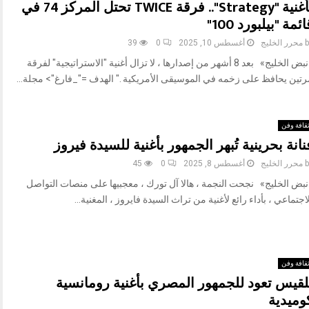
بأغنية "Strategy".. فرقة TWICE تحتل المركز 74 في
ائمة "بيلبورد 100"
b
محرر الخليج
أغسطس 10, 2025
0
39
«نبض الخليج» بعد 8 أشهر من إصدارها ، لا تزال أغنية "الاستراتيجية" لفرقة
رتين يحافظ على زخمه في الموسيقى الأمريكية ." الهدف ="_فارغ"> مجلة...
قافة وفن
نانة بحرينية تُبهر الجمهور بأغنية للسيدة فيروز
b
محرر الخليج
أغسطس 8, 2025
0
45
نبض الخليج» نجحت النجمة ، هالا آل تورك ، معجبيها على منصات التواصل
اجتماعي ، بأداء رائع لأغنية من تراث السيدة فايروز ، المغنية...
قافة وفن
لقيس تعود للجمهور المصري بأغنية رومانسية
وميدية