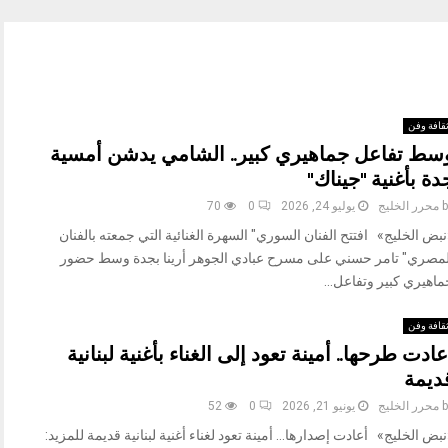
قافة وفن
سط تفاعل جماهيري كبير.. الشامي يدشن أمسية
دة بأغنية "جيناك"
b
محرر الخليج
يوليو 24, 2026
0
70
بض الخليج» افتتح الفنان السوري" السهرة الغنائية التي جمعته بالفنان
لمصري" تامر حسني على مسرح عبادي الجوهر أرينا بجدة وسط حضور
اهيري كبير وتفاعل...
قافة وفن
عادت طرحها.. أمينة تعود إلى الغناء بأغنية لبنانية
ديمة
b
محرر الخليج
يونيو 21, 2026
0
52
بض الخليج» أعادت إصدارها… أمينة تعود لغناء أغنية لبنانية قديمة للمزيد: