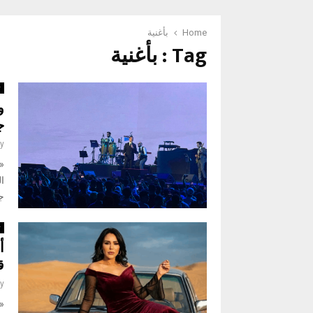
Home
بأغنية
Tag : بأغنية
ث
و
ج
y
«ن
ا
جم
ث
أ
ق
y
«ن