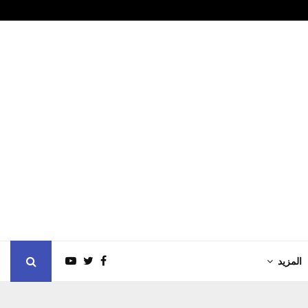
رتفع لأعلى مستوى في…
وول ستريت تغل
المزيد