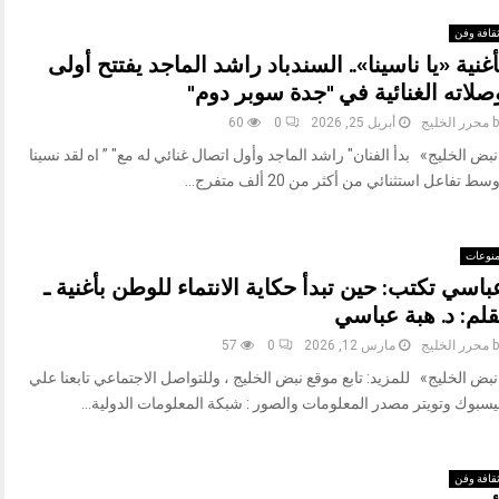
قافة وفن
أغنية «يا ناسينا».. السندباد راشد الماجد يفتتح أولى
صلاته الغنائية في "جدة سوبر دوم"
b
محرر الخليج
أبريل 25, 2026
0
60
بض الخليج» بدأ الفنان" راشد الماجد وأول اتصال غنائي له مع" ” اه لقد نسينا
سط تفاعل استثنائي من أكثر من 20 ألف متفرج...
نوعات
باسي تكتب: حين تبدأ حكاية الانتماء للوطن بأغنية ـ
قلم: د. هبة عباسي
b
محرر الخليج
مارس 12, 2026
0
57
بض الخليج» للمزيد: تابع موقع نبض الخليج ، وللتواصل الاجتماعي تابعنا علي
يسبوك وتويتر مصدر المعلومات والصور : شبكة المعلومات الدولية...
قافة وفن