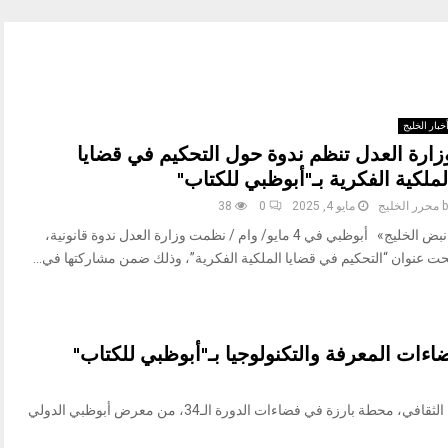
خبار الخليج
زارة العدل تنظم ندوة حول التحكيم في قضايا
لملكية الفكرية بـ"أبوظبي للكتاب"
b
محرر الخليج
مايو 4, 2025
0
38
«نبض الخليج» أبوظبي في 4 مايو/ وام / نظمت وزارة العدل ندوة قانونية،
حت عنوان “التحكيم في قضايا الملكية الفكرية”، وذلك ضمن مشاركتها في...
ضاءات المعرفة والتكنولوجيا بـ"أبوظبي للكتاب"
«نبض الخليج» أبوظبي في 3 مايو/ وام/ يشكل الجناح الثقافي، محطة بارزة في فضاءات الدورة الـ34، من معرض أبوظبي الدولي