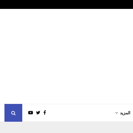
نظم ورشة "المدينة…
"أبوظبي للأوراق
المزيد