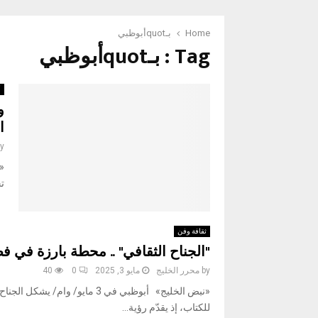
Home
بـquotأبوظبي
Tag : بـquotأبوظبي
أ
و
ا
y
ت
ثقافة وفن
"الجناح الثقافي" .. محطة بارزة في ف
by
محرر الخليج
مايو 3, 2025
0
40
للكتاب، إذ يقدّم رؤية...