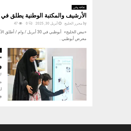
ثقافة وفن
الأرشيف والمكتبة الوطنية يطلق في جن
by
محرر الخليج
أبريل 30, 2025
0
47
معرض أبوظبي...
ث
"
و
y
لل
وا