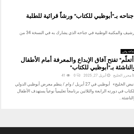
احه بـ"أبوظبي للكتاب" ورشاً قرائية للطلبة
«نبض الخليج» أبوظبي في 30 أبريل / وام / أطلق الأرشيف والمكتبة الوطنية في جناحه الذي يشارك به في النسخة 34 من
قافة وفن
أتعلّم" تفتح آفاق الإبداع والمعرفة أمام الأطفال
الناشئة بـ"أبوظبي للكتاب"
b
محرر الخليج
أبريل 27, 2025
0
41
«نبض الخليج» أبوظبي في 27 أبريل / وام / ينظم معرض أبوظبي الدولي
كتاب في دورته الرابعة والثلاثين برنامجاً تعليمياً نوعياً يستهدف الأطفال
لناشئة...