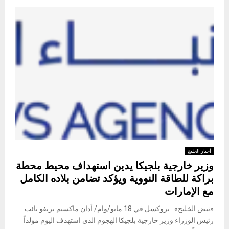
أخبار الخليج
وزير خارجية بلجيكا يدين استهداف محيط محطة
براكة للطاقة النووية ويؤكد تضامن بلاده الكامل
مع الإمارات
«نبض الخليج» بروكسل في 18 مايو/وام/ أدان ماكسيم بريفو نائب
رئيس الوزراء وزير خارجية بلجيكا الهجوم الذي استهدف اليوم مولداً