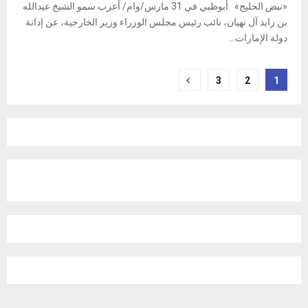
«نبض الخليج» أبوظبي في 31 مارس/وام/ أعرب سمو الشيخ عبدالله
بن زايد آل نهيان، نائب رئيس مجلس الوزراء وزير الخارجية، عن إدانة
دولة الإمارات...
Posts
3
2
1
pagination