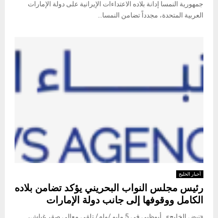
جمهورية النمسا إدانة بلاده الاعتداءات الإيرانية على دولة الإمارات
العربية المتحدة، مجدداً تضامن النمسا...
أخبار الخليج
رئيس مجلس النواب البحريني يؤكد تضامن بلاده
الكامل ووقوفها إلى جانب دولة الإمارات
«نبض الخليج» أبوظبي في 5 مايو /وام/ تلقى معالي صقر غباش،