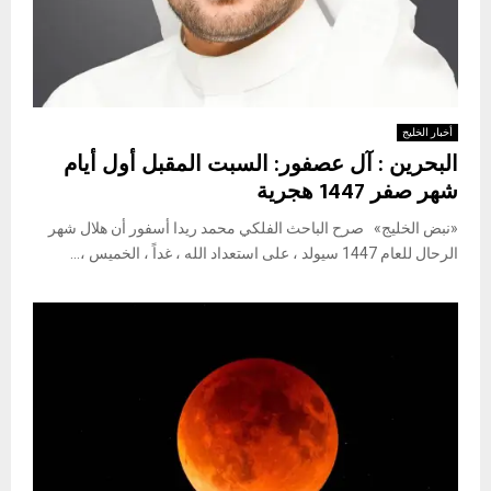
أخبار الخليج
البحرين : آل عصفور: السبت المقبل أول أيام
شهر صفر 1447 هجرية
«نبض الخليج» صرح الباحث الفلكي محمد ريدا أسفور أن هلال شهر
الرحال للعام 1447 سيولد ، على استعداد الله ، غداً ، الخميس ،...