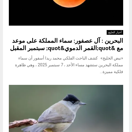
أخبار الخليج
البحرين : آل عصفور: سماء المملكة على موعد
مع &quot;القمر الدموي&quot; سبتمبر المقبل
«نبض الخليج» كشف الباحث الفلكي محمد ريدا أسفور أن سماء
مملكة البحرين ستشهد مساء الأحد ، 7 سبتمبر 2025 ، وهي ظاهرة
فلكية مميزة...