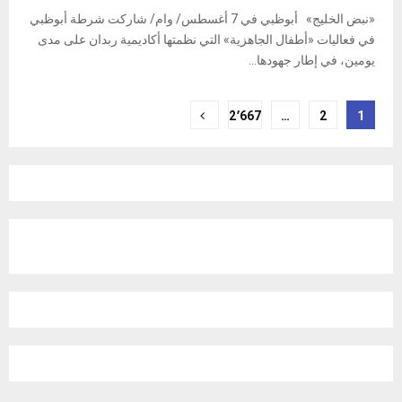
«نبض الخليج» أبوظبي في 7 أغسطس/ وام/ شاركت شرطة أبوظبي
في فعاليات «أطفال الجاهزية» التي نظمتها أكاديمية ربدان على مدى
يومين، في إطار جهودها...
Posts
2٬667
…
2
1
pagination