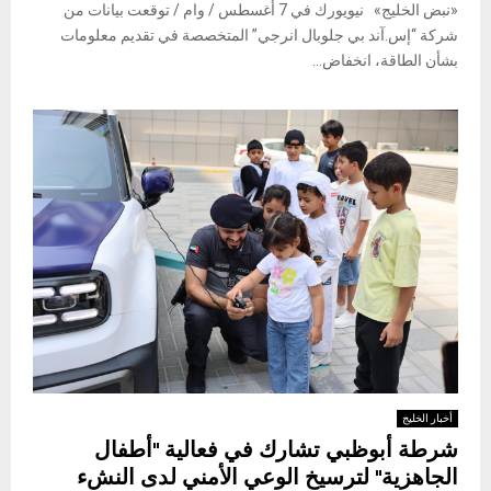
«نبض الخليج» نيويورك في 7 أغسطس / وام / توقعت بيانات من
شركة “إس.آند بي جلوبال انرجي” المتخصصة في تقديم معلومات
بشأن الطاقة، انخفاض...
أخبار الخليج
شرطة أبوظبي تشارك في فعالية "أطفال
الجاهزية" لترسيخ الوعي الأمني لدى النشء