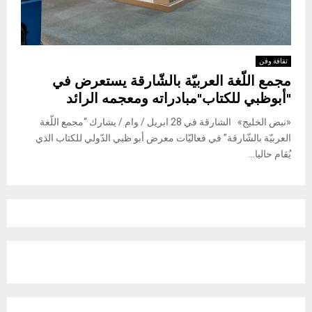
ثقافة وفن
مجمع اللّغة العربيّة بالشّارقة يستعرض في
"أبوظبي للكتاب"مبادراته ومعجمه الرائد
«نبض الخليج» الشارقة في 28 ابريل / وام / يشارك “مجمع اللّغة
العربيّة بالشّارقة” في فعاليّات معرض أبو ظبي الدّولي للكتاب الذي
يُقام حاليا...