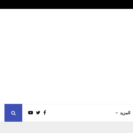
السبت8/8 لكل حدا تعبان فقير معتر مريض…
المزيد