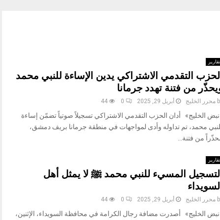
قارير
لحزب التقدمي الاشتراكي يدين الإساءة للنبي محمد
يحذّر من فتنة تهدد جرمانا
b
محرر الخليج
أبريل 29, 2025
0
44
نبض الخليج» أدان الحزب التقدمي الاشتراكي تسجيلاً صوتياً تضمّن إساءة
لنبي محمد، تم تداوله وأدى لمواجهات في منطقة جرمانا بريف دمشق،
ذّراً من فتنة...
قارير
لتسجيل المسيء للنبي محمد ﷺ لا يمثل أهل
لسويداء
b
محرر الخليج
أبريل 29, 2025
0
44
نبض الخليج» أصدرت مضافة رجال الكرامة في محافظة السويداء، الإثنين،