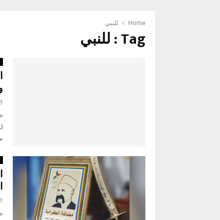
Home
للنبي
Tag : للنبي
ت
ا
و
y
«
ل
مح
ت
ا
ا
y
«