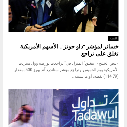
اقتصاد
خسائر لمؤشر "داو جونز".. الأسهم الأمريكية
تغلق على تراجع
«نبض الخليج» مغلق" المنزل في" تراجعت بورصة وول ستريت
الأمريكية يوم الخميس. وتراجع مؤشر ستاندرد آند بورز 500 بمقدار
(114.79) نقطة، أو ما نسبته...