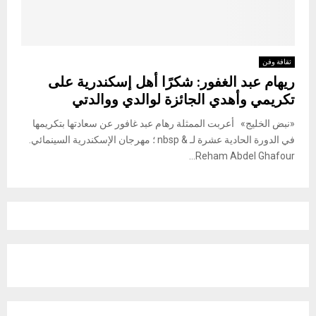
ثقافة وفن
ريهام عبد الغفور: شكرًا أهل إسكندرية على
تكريمي وأهدي الجائزة لوالدي ووالدتي
«نبض الخليج» أعربت الممثلة رهام عبد غافور عن سعادتها بتكريمها
في الدورة الحادية عشرة لـ & nbsp ؛ مهرجان الإسكندرية السينمائي.
Reham Abdel Ghafour...