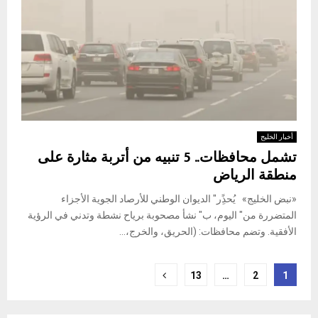
أخبار الخليج
تشمل محافظات.. 5 تنبيه من أتربة مثارة على
منطقة الرياض
«نبض الخليج» يُحذًِر" الديوان الوطني للأرصاد الجوية الأجزاء
المتضررة من" اليوم، ب" نشأ مصحوبة برياح نشطة وتدني في الرؤية
الأفقية. وتضم محافظات: (الحريق، والخرج،...
Posts
13
…
2
1
pagination