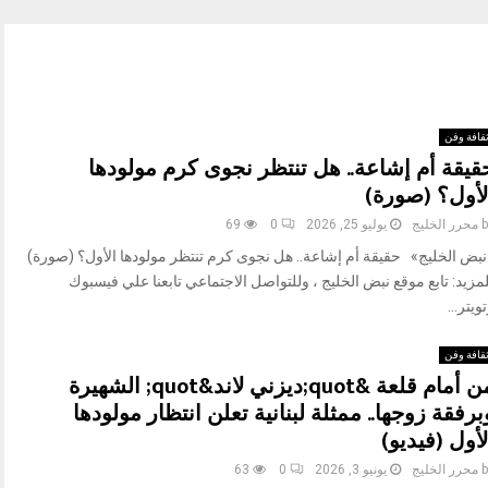
قافة وفن
قيقة أم إشاعة.. هل تنتظر نجوى كرم مولودها
لأول؟ (صورة)
b
محرر الخليج
يوليو 25, 2026
0
69
نبض الخليج» حقيقة أم إشاعة.. هل نجوى كرم تنتظر مولودها الأول؟ (صورة)
مزيد: تابع موقع نبض الخليج ، وللتواصل الاجتماعي تابعنا علي فيسبوك
ويتر...
قافة وفن
من أمام قلعة &quot;ديزني لاند&quot; الشهيرة
برفقة زوجها.. ممثلة لبنانية تعلن انتظار مولودها
لأول (فيديو)
b
محرر الخليج
يونيو 3, 2026
0
63