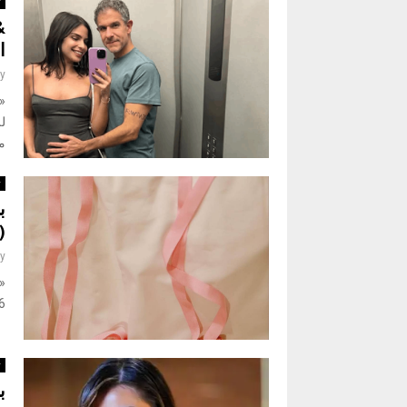
ث
ا
y
«ن
لل
م
ث
ب
(
y
y ، 36
ث
ب