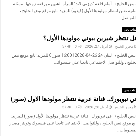
بض الخليج» أمام قلعة “ديزني لاند” المرأة الشهيرة برفقة زوجها.. ممثلة
نانية تعلن انتظار مولودها الأول (فيديو) للمزيد: تابع موقع نبض الخليج ،
لتواصل...
قافة وفن
ل تنتظر شيرين بيوتي مولودها الأول؟
b
محرر الخليج
أبريل 27, 2026
0
57
«نبض الخليج» لبنان 24 26-04-2026 | 16:00 صور 0 للمزيد: تابع موقع نبض
خليج ، وللتواصل الاجتماعي تابعنا علي فيسبوك...
قافة وفن
ي نيويورك.. فنانة عربية تنتظر مولودها الاول (صور)
b
محرر الخليج
أبريل 26, 2026
0
57
بض الخليج» في نيويورك.. فنانة عربية تنتظر مولودها الأول (صور) للمزيد:
بع موقع نبض الخليج ، وللتواصل الاجتماعي تابعنا علي فيسبوك وتويتر مصدر
معلومات...