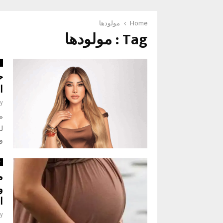
Home
مولودها
Tag : مولودها
ث
ح
ا
y
«
لل
وت
ث
و
ا
y