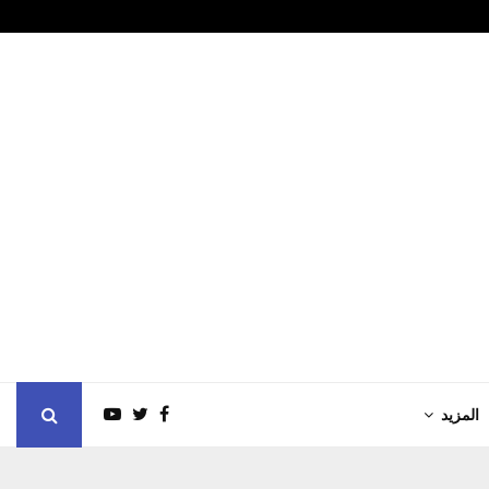
الزور الدولي…
تراجع وول ست
المزيد