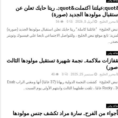
قافة وفن
&quot;عيلتنا اكتملت&quot;.. ريتا حايك تعلن عن
ستقبال مولودها الجديد (صورة)
b
محرر الخليج
أبريل 5, 2026
0
56
بض الخليج» “عائلتنا كاملة.” ريتا حايك تعلن استقبال مولودها الجديد (صورة)
مزيد: تابع موقع نبض الخليج ، وللتواصل الاجتماعي تابعنا علي فيسبوك وتويتر
صدر...
قافة وفن
قفازات ملاكمة.. نجمة شهيرة تستقبل مولودها الثالث
صور)
b
محرر الخليج
سبتمبر 25, 2025
0
40
«نبض الخليج» كشفت النجمة الدولية ريهانا (37 عامًا) أنها ومغني الراب Esab
Rock عامًا ، تلقت طفلهما الثالث وابنتهم الأولى يوم السبت...
قافة وفن
أجواء من الفرح.. سارة مراد تكشف جنس مولودها