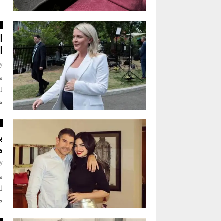
ث
ا
ا
y
«ن
لل
م
ث
ب
م
y
«
لل
م