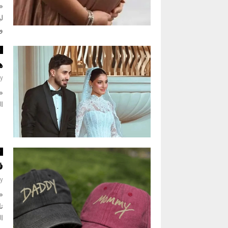
«ن
لب
ول
ث
ه
y
ال
ث
ف
y
«ن
تا
ال