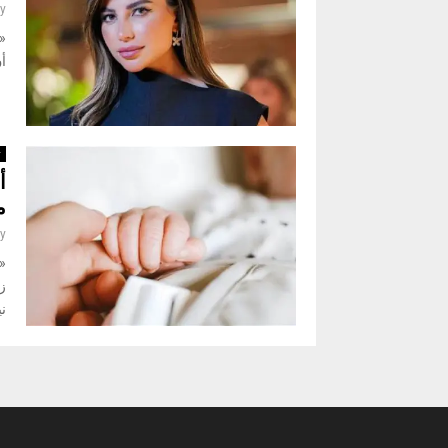
y
«ن
أن
ث
أ
م
y
«
ز
ني