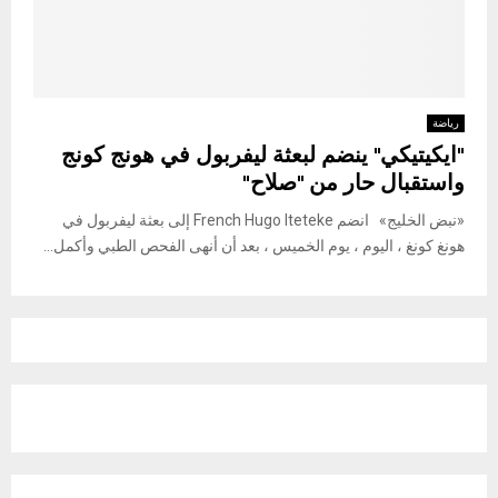
رياضة
"ايكيتيكي" ينضم لبعثة ليفربول في هونج كونج
واستقبال حار من "صلاح"
«نبض الخليج» انضم French Hugo Iteteke إلى بعثة ليفربول في
هونغ كونغ ، اليوم ، يوم الخميس ، بعد أن أنهى الفحص الطبي وأكمل...