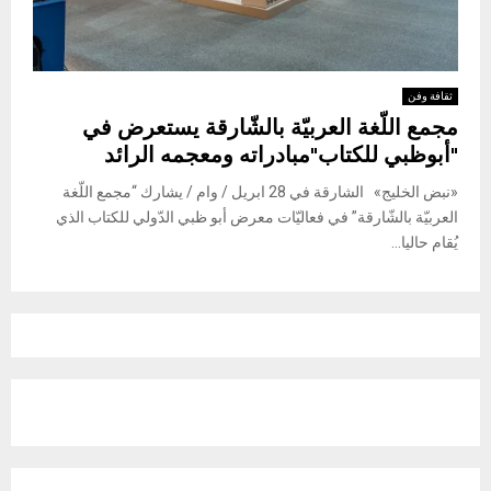
ثقافة وفن
مجمع اللّغة العربيّة بالشّارقة يستعرض في
"أبوظبي للكتاب"مبادراته ومعجمه الرائد
«نبض الخليج» الشارقة في 28 ابريل / وام / يشارك “مجمع اللّغة
العربيّة بالشّارقة” في فعاليّات معرض أبو ظبي الدّولي للكتاب الذي
يُقام حاليا...