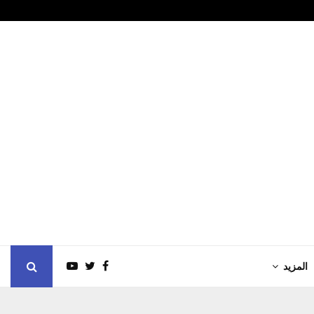
ايد رسخ مسيرة…
العراق.. تحرك
المزيد