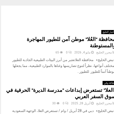
خبار الخليج
حافظة "العُلا" موطن آمن للطيور المهاجرة
المستوطنة
b
محرر الخليج
مايو 4, 2026
0
65
بض الخليج» محافظة العلاتعتبر من أبرز البيئات الطبيعية الجاذبة للطيور
ختلف أنواعها، نظراً لتنوع تضاريسها وغناها بالموارد الطبيعية، مما يجعلها
طناً آمناً للطيور. للطيور...
قافة وفن
العلا" تستعرض إبداعات "مدرسة الديرة" الحرفية في
وق السفر العربي
b
محرر الخليج
أبريل 28, 2025
0
30
«نبض الخليج» دبي في 28 أبريل / وام / تستعرض العلا، الوجهة السعودية