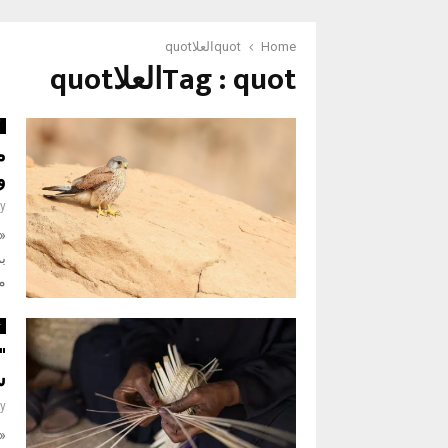
Home
quotالعلاquot
Tag : quotالعلاquot
أ
م
و
y
«ن
بم
مو
ث
"
س
y