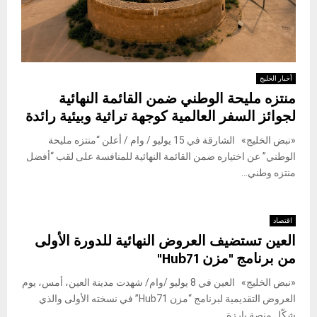
أخبار الخليج
منتزه مليحة الوطني ضمن القائمة النهائية
لجوائز السفر العالمية كوجهة تراثية وبيئية رائدة
«نبض الخليج» الشارقة في 15 يوليو / وام / أعلن “منتزه مليحة
الوطني” عن اختياره ضمن القائمة النهائية للمنافسة على لقب “أفضل
منتزه وطني...
اقتصاد
العين تستضيف العروض النهائية للدورة الأولى
من برنامج "مزن Hub71"
«نبض الخليج» العين في 8 يوليو /وام/ شهدت مدينة العين، أمس، يوم
العروض التقديمية لبرنامج “مزن Hub71” في نسخته الأولى والذي
شكّل منصة بارزة...