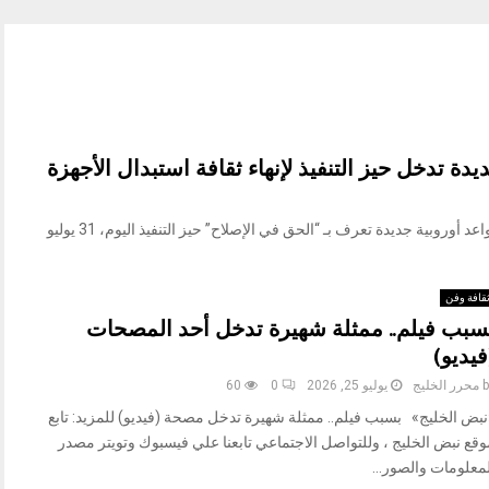
يدة تدخل حيز التنفيذ لإنهاء ثقافة استبدال الأجهزة
«نبض الخليج» بروكسل في 31 يوليو / وام / دخلت قواعد أوروبية جديدة تعرف بـ “الحق في الإصلاح” حيز التنفيذ اليوم، 31 يوليو
قافة وفن
سبب فيلم.. ممثلة شهيرة تدخل أحد المصحات
فيديو)
b
محرر الخليج
يوليو 25, 2026
0
60
نبض الخليج» بسبب فيلم.. ممثلة شهيرة تدخل مصحة (فيديو) للمزيد: تابع
وقع نبض الخليج ، وللتواصل الاجتماعي تابعنا علي فيسبوك وتويتر مصدر
معلومات والصور...