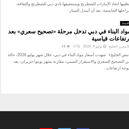
نظمها اتحاد الإمارات للشطرنج ويستضيفها نادي دبي للشطرنج والثقافة،
احلها الحاسمة، بعد أن أسدل الستار...
قتصاد
واد البناء في دبي تدخل مرحلة «تصحيح سعري» بعد
رتفاعات قياسية
b
محرر الخليج
يوليو 9, 2026
0
68
«نبض الخليج» شهدت أسعار مواد البناء في دبي، خلال شهر يوليو 2026، حالة
ن التصحيح السعري والاستقرار النسبي، مقارنة بشهر يونيو/حزيران، بعد
جة ارتفاعات...