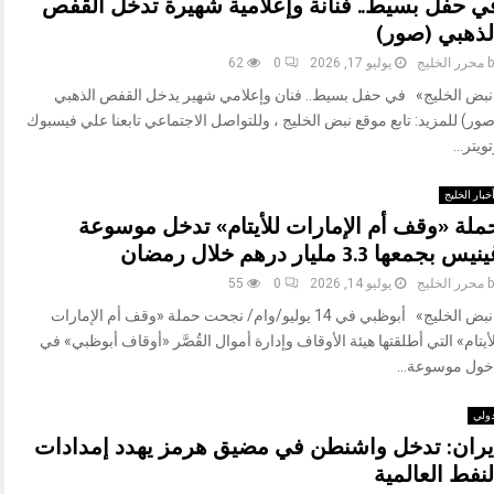
ي حفل بسيط.. فنانة وإعلامية شهيرة تدخل القفص
لذهبي (صور)
b
محرر الخليج
يوليو 17, 2026
0
62
نبض الخليج» في حفل بسيط.. فنان وإعلامي شهير يدخل القفص الذهبي
ور) للمزيد: تابع موقع نبض الخليج ، وللتواصل الاجتماعي تابعنا علي فيسبوك
ويتر...
خبار الخليج
ملة «وقف أم الإمارات للأيتام» تدخل موسوعة
نيس بجمعها 3.3 مليار درهم خلال رمضان
b
محرر الخليج
يوليو 14, 2026
0
55
«نبض الخليج» أبوظبي في 14 يوليو/وام/ نجحت حملة «وقف أم الإمارات
أيتام» التي أطلقتها هيئة الأوقاف وإدارة أموال القُصَّر «أوقاف أبوظبي» في
خول موسوعة...
ولي
يران: تدخل واشنطن في مضيق هرمز يهدد إمدادات
لنفط العالمية