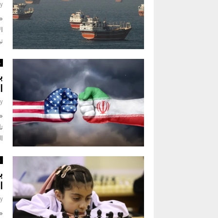
y
«ن
ا
تب
م
ب
ا
y
تا
ال
ر
ب
ا
y
«