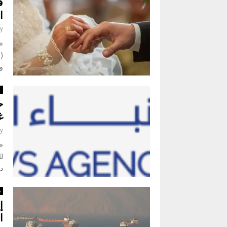
ف
ا
y
«
(ص
وت
أ
ح
غي
y
لل
د
د
إ
ا