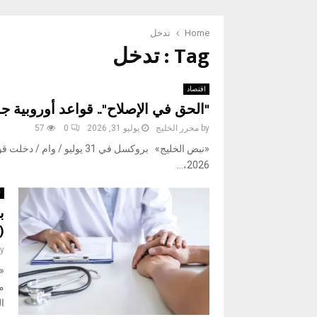
Home
تدخل
Tag : تدخل
اقتصاد
"الحق في الإصلاح".. قواعد أوروبية جد
by
محرر الخليج
يوليو 31, 2026
0
57
2026،...
ث
ب
(
y
«
م
ال