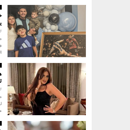
ر
خ
ي
y
«
ف
ال
ث
ه
ث
y
«
لل
م
ث