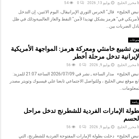
b
محرر الخليج
يوليو 13, 2026
0
54
بض الخليج» قال" الحرس الثوري الإيرانيقال، اليوم الاثنين، إن التدخل
لأمريكي في" هرمز يشكل تهديدا لأمن" النفط والغاز العالميةوذلك في ظل
ادل الضربات بين...
نوعات
ين تشييع خامنئي ومعركة هرمز: المواجهة الأمريكية
لإيرانية تدخل مرحلة أخطر
b
محرر الخليج
يوليو 9, 2026
0
56
«نبض الخليج» مدار الساعة ـ نشر في 2026/07/09 الساعة 21:07 للمزيد:
بع موقع نبض الخليج ، وللتواصل الاجتماعي تابعنا علي فيسبوك وتويتر مصدر
معلومات...
ياضة
طولة الإمارات الفردية للشطرنج تدخل مراحل
لحسم
b
محرر الخليج
يوليو 9, 2026
0
56
نبض الخليج» دخلت بطولة الإمارات المفتوحة الفردية للشطرنج، التي