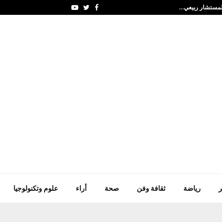
 المستشار ربيعي…
مريم كريم تتصدر الترتي
Youtube
Twitter
Facebook
ر
رياضة
ثقافة وفن
صحة
أراء
علوم وتكنولوجيا