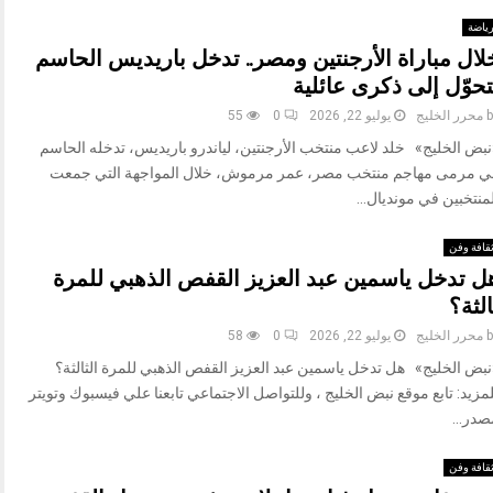
ياضة
لال مباراة الأرجنتين ومصر.. تدخل باريديس الحاسم
تحوّل إلى ذكرى عائلية
b
محرر الخليج
يوليو 22, 2026
0
55
نبض الخليج» خلد لاعب منتخب الأرجنتين، لياندرو باريديس، تدخله الحاسم
ي مرمى مهاجم منتخب مصر، عمر مرموش، خلال المواجهة التي جمعت
منتخبين في مونديال...
قافة وفن
ل تدخل ياسمين عبد العزيز القفص الذهبي للمرة
الثة؟
b
محرر الخليج
يوليو 22, 2026
0
58
نبض الخليج» هل تدخل ياسمين عبد العزيز القفص الذهبي للمرة الثالثة؟
مزيد: تابع موقع نبض الخليج ، وللتواصل الاجتماعي تابعنا علي فيسبوك وتويتر
صدر...
قافة وفن