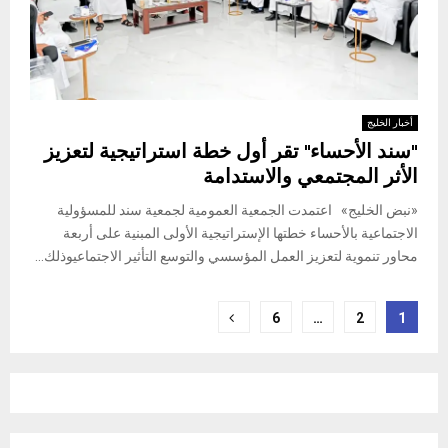
أخبار الخليج
"سند الأحساء" تقر أول خطة استراتيجية لتعزيز
الأثر المجتمعي والاستدامة
«نبض الخليج» اعتمدت الجمعية العمومية لجمعية سند للمسؤولية
الاجتماعية بالأحساء خطتها الإستراتيجية الأولى المبنية على أربعة
محاور تنموية لتعزيز العمل المؤسسي والتوسع التأثير الاجتماعيوذلك...
Posts
6
…
2
1
pagination