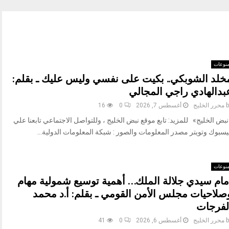
نوعات
خلد الشوبكي.. بكيت على نفسي وليس عليك ـ بقلم:
بدالهادي راجي المجالي
b
محرر الخليج
أغسطس 7, 2026
0
16
بض الخليج» للمزيد: تابع موقع نبض الخليج ، وللتواصل الاجتماعي تابعنا علي
يسبوك وتويتر مصدر المعلومات والصور : شبكة المعلومات الدولية...
نوعات
مام سيدي جلالة الملك… أهمية توسيع شمولية مهام
صلاحيات مجلس الأمن القومي ـ بقلم: أ.د محمد
لفرجات
b
محرر الخليج
أغسطس 6, 2026
0
41