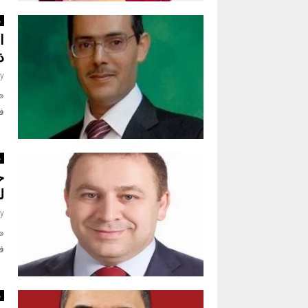
م
ا
ذ
y
«ن
ف
م
ح
ل
y
«ن
ف
م