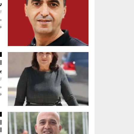
ر
y
«ن
ف
م
ا
ب
y
«ن
ف
م
ا
ا