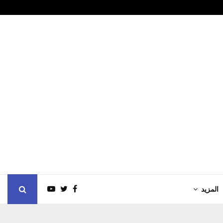
ايد رسخ مسيرة…
العراق.. تحرك
المزيد