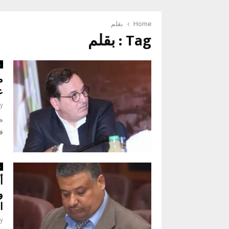
Home
بقلم
Tag : بقلم
م
م
ع
y
«ن
ف
م
أ
و
ا
y