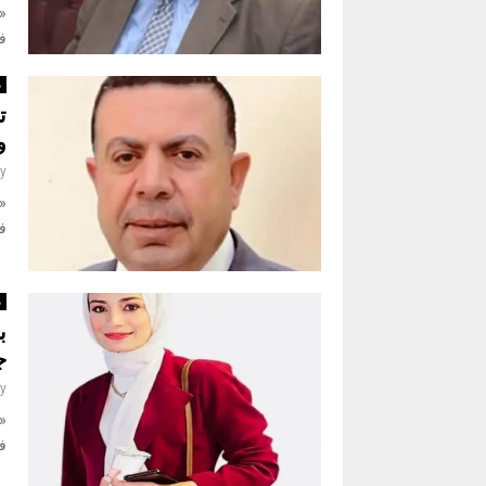
«ن
ف
م
ت
و
y
«ن
ف
م
ب
ج
y
«ن
ف