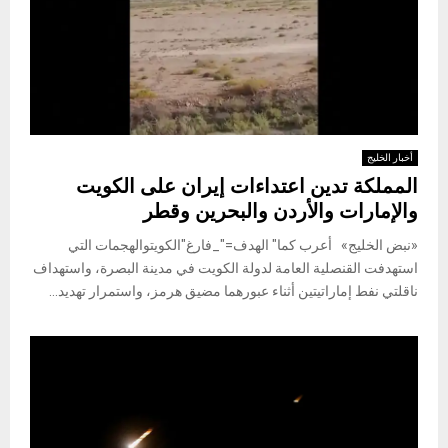
أخبار الخليج
المملكة تدين اعتداءات إيران على الكويت
والإمارات والأردن والبحرين وقطر
«نبض الخليج» أعرب كما" الهدف="_فارغ"الكويتوالهجمات التي
استهدفت القنصلية العامة لدولة الكويت في مدينة البصرة، واستهداف
ناقلتي نفط إماراتيتين أثناء عبورهما مضيق هرمز، واستمرار تهديد...