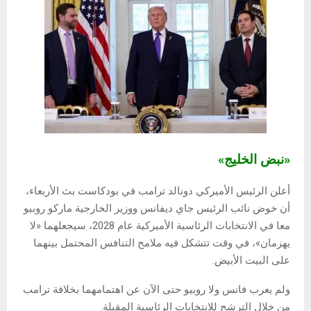
«نبض الخليج»
أعلن الرئيس الأميركي دونالد ترامب في بودكاست بث الأربعاء،
أن خوض نائب الرئيس جاي ديفانس ووزير الخارجية ماركو روبيو
معا في الانتخابات الرئاسية الأميركية عام 2028، سيجعلهما «لا
يهزمان»، في وقت تتشكل فيه ملامح التنافس المحتمل بينهما
على البيت الأبيض.
ولم يعرب فانس ولا روبيو حتى الآن عن اهتمامهما بخلافة ترامب
من خلال الترشح للانتخابات الرئاسية المقبلة.