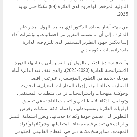
الدولية المرخص لها فروع لدى الدائرة (84) مكتبًا حتى نهاية
2025.
من جهته أشار سعادة الدكتور لؤي محمد بالهول، مدير عام
الدائرة ، إلى أن ما تضمنه التقرير من إحصائيات ومؤشرات أداء
إنما يعكس جهود التطوير المستمر الذي تلتزم فيه الدائرة
باستراتيجيات حكومة دبي.
وأوضح سعادة الدكتور بالهول أن التقرير يأتي مع انتهاء الدورة
الاستراتيجية للدائرة (2023-2025)، والذي تقف فيه الدائرة أمام
مرحلة جديدة من التطوير المؤسسي، عبر تبني أفضل
الممارسات العالمية، وإجراء المقارنات المعيارية، لتحديث
وحوكمة منهجيات واستراتيجيات تراعي متطلبات المستقبل،
وتوظيف الذكاء الاصطناعي والتقنيات الناشئة في تحقيق
أولويات الدائرة ومستهدفاتها، واغتنام كافة ممكنات وفرص
التطوير التي تضمن جودة وكفاءة خدماتها، وتعزز استدامة التميز
والريادة في تقديم قيمة مضافة لمتعامليها وشركائها وأفراد
المجتمع؛ مما يرسخ مكانة دبي في القطاع القانوني الحكومي