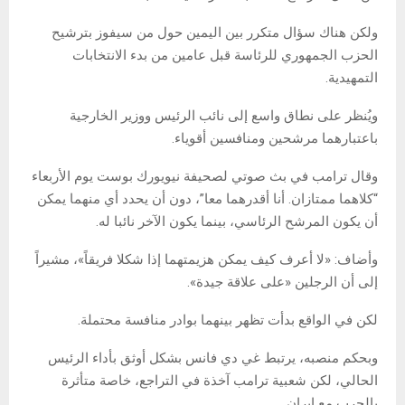
ولكن هناك سؤال متكرر بين اليمين حول من سيفوز بترشيح
الحزب الجمهوري للرئاسة قبل عامين من بدء الانتخابات
التمهيدية.
ويُنظر على نطاق واسع إلى نائب الرئيس ووزير الخارجية
باعتبارهما مرشحين ومنافسين أقوياء.
وقال ترامب في بث صوتي لصحيفة نيويورك بوست يوم الأربعاء
“كلاهما ممتازان. أنا أقدرهما معا”، دون أن يحدد أي منهما يمكن
أن يكون المرشح الرئاسي، بينما يكون الآخر نائبا له.
وأضاف: «لا أعرف كيف يمكن هزيمتهما إذا شكلا فريقاً»، مشيراً
إلى أن الرجلين «على علاقة جيدة».
لكن في الواقع بدأت تظهر بينهما بوادر منافسة محتملة.
وبحكم منصبه، يرتبط غي دي فانس بشكل أوثق بأداء الرئيس
الحالي، لكن شعبية ترامب آخذة في التراجع، خاصة متأثرة
بالحرب مع إيران.