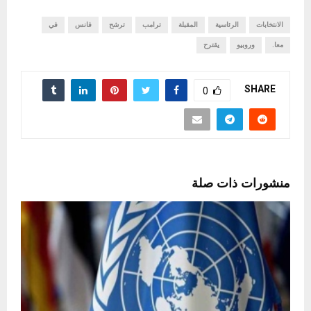
الانتخابات
الرئاسية
المقبلة
ترامب
ترشح
فانس
في
معا.
وروبيو
يقترح
SHARE
0
منشورات ذات صلة