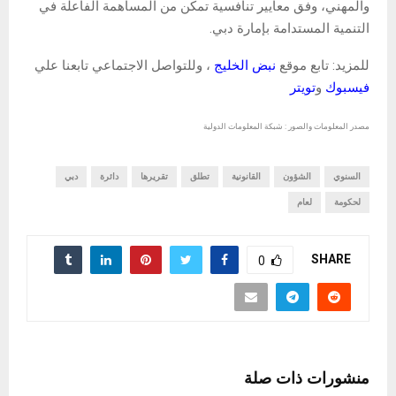
والمهني، وفق معايير تنافسية تمكّن من المساهمة الفاعلة في
التنمية المستدامة بإمارة دبي.
للمزيد: تابع موقع
نبض الخليج
، وللتواصل الاجتماعي تابعنا علي
فيسبوك
و
تويتر
مصدر المعلومات والصور : شبكة المعلومات الدولية
السنوي
الشؤون
القانونية
تطلق
تقريرها
دائرة
دبي
لحكومة
لعام
SHARE
0
منشورات ذات صلة