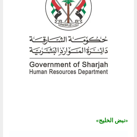
«نبض الخليج»