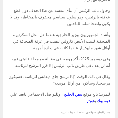
وحاول نائب الرئيس أن ينأى بنفسه عن هذا الخلاف دون قطع
علاقته بالرئيس، وهو سلوك سياسي محفوف بالمخاطر، وقد لا
يكون واضحا تماما للناخبين.
وأشاد الجمهوريون بوزير الخارجية عندما حل محل السكرتيرة
الصحفية للبيت الأبيض كارولين ليفيت في غرفة الصحافة في
أوائل شهر مايو/أيار عندما كانت في إجازة أمومة.
وفي ديسمبر 2025، أكد روبيو، في مقابلة مع مجلة فانيتي فير،
أنه لن يقف في طريق نائب الرئيس إذا قرر الترشح للرئاسة.
وقال في ذلك الوقت: “إذا ترشح جاي ديفانس للرئاسة، فسيكون
مرشحنا، وسأكون من أوائل مؤيديه”.
للمزيد: تابع موقع
نبض الخليج
، وللتواصل الاجتماعي تابعنا علي
فيسبوك
و
تويتر
مصدر المعلومات والصور : شبكة المعلومات الدولية