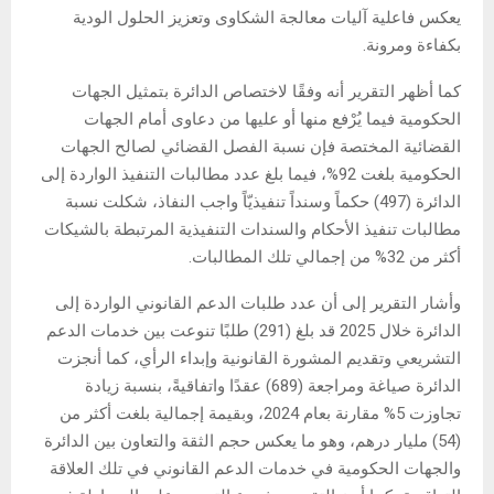
يعكس فاعلية آليات معالجة الشكاوى وتعزيز الحلول الودية
بكفاءة ومرونة.
كما أظهر التقرير أنه وفقًا لاختصاص الدائرة بتمثيل الجهات
الحكومية فيما يُرْفع منها أو عليها من دعاوى أمام الجهات
القضائية المختصة فإن نسبة الفصل القضائي لصالح الجهات
الحكومية بلغت 92%، فيما بلغ عدد مطالبات التنفيذ الواردة إلى
الدائرة (497) حكماً وسنداً تنفيذيّاً واجب النفاذ، شكلت نسبة
مطالبات تنفيذ الأحكام والسندات التنفيذية المرتبطة بالشيكات
أكثر من 32% من إجمالي تلك المطالبات.
وأشار التقرير إلى أن عدد طلبات الدعم القانوني الواردة إلى
الدائرة خلال 2025 قد بلغ (291) طلبًا تنوعت بين خدمات الدعم
التشريعي وتقديم المشورة القانونية وإبداء الرأي، كما أنجزت
الدائرة صياغة ومراجعة (689) عقدًا واتفاقيةً، بنسبة زيادة
تجاوزت 5% مقارنة بعام 2024، وبقيمة إجمالية بلغت أكثر من
(54) مليار درهم، وهو ما يعكس حجم الثقة والتعاون بين الدائرة
والجهات الحكومية في خدمات الدعم القانوني في تلك العلاقة