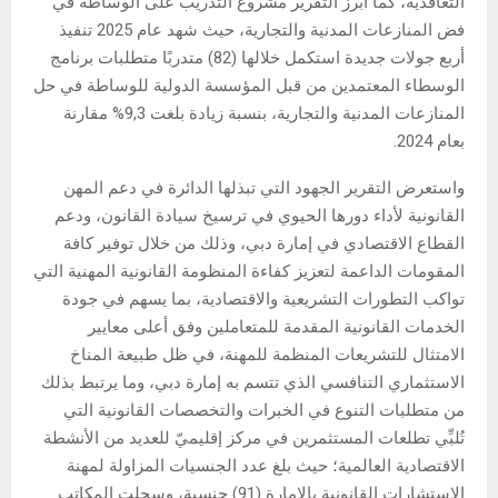
التعاقدية، كما أبرز التقرير مشروع التدريب على الوساطة في
فض المنازعات المدنية والتجارية، حيث شهد عام 2025 تنفيذ
أربع جولات جديدة استكمل خلالها (82) متدربًا متطلبات برنامج
الوسطاء المعتمدين من قبل المؤسسة الدولية للوساطة في حل
المنازعات المدنية والتجارية، بنسبة زيادة بلغت 9,3% مقارنة
بعام 2024.
واستعرض التقرير الجهود التي تبذلها الدائرة في دعم المهن
القانونية لأداء دورها الحيوي في ترسيخ سيادة القانون، ودعم
القطاع الاقتصادي في إمارة دبي، وذلك من خلال توفير كافة
المقومات الداعمة لتعزيز كفاءة المنظومة القانونية المهنية التي
تواكب التطورات التشريعية والاقتصادية، بما يسهم في جودة
الخدمات القانونية المقدمة للمتعاملين وفق أعلى معايير
الامتثال للتشريعات المنظمة للمهنة، في ظل طبيعة المناخ
الاستثماري التنافسي الذي تتسم به إمارة دبي، وما يرتبط بذلك
من متطلبات التنوع في الخبرات والتخصصات القانونية التي
تُلبِّي تطلعات المستثمرين في مركز إقليميّ للعديد من الأنشطة
الاقتصادية العالمية؛ حيث بلغ عدد الجنسيات المزاولة لمهنة
الاستشارات القانونية بالإمارة (91) جنسية، وسجلت المكاتب