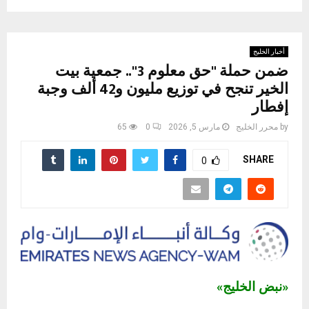
أخبار الخليج
ضمن حملة "حق معلوم 3".. جمعية بيت
الخير تنجح في توزيع مليون و42 ألف وجبة
إفطار
by
محرر الخليج
مارس 5, 2026
0
65
SHARE
0
«نبض الخليج»