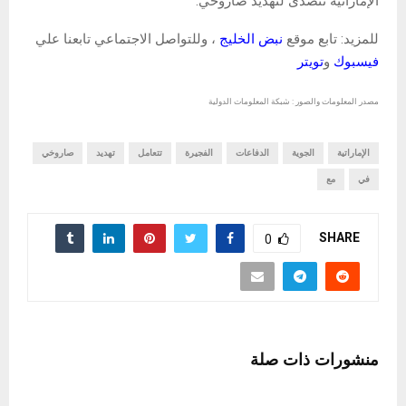
الإماراتية تتصدى لتهديد صاروخي.
للمزيد: تابع موقع
نبض الخليج
، وللتواصل الاجتماعي تابعنا علي
فيسبوك
و
تويتر
مصدر المعلومات والصور : شبكة المعلومات الدولية
الإماراتية
الجوية
الدفاعات
الفجيرة
تتعامل
تهديد
صاروخي
في
مع
SHARE
0
منشورات ذات صلة