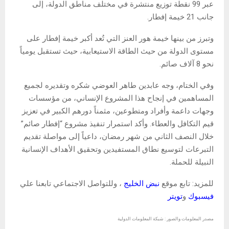
عبر 99 نقطة توزيع منتشرة في مختلف مناطق الدولة، إلى
جانب 21 خيمة إفطار.
وتبرز من بينها خيمة هور العنز التي تُعد أكبر خيمة إفطار على
مستوى الدولة من حيث الطاقة الاستيعابية، حيث تستقبل يومياً
نحو 8 آلاف صائم.
وفي الختام، وجه عابدين طاهر العوضي شكره وتقديره لجميع
المساهمين في إنجاح هذا المشروع الإنساني، من مؤسسات
وجهات داعمة وأفراد ومتطوعين، مثمناً دورهم الكبير في تعزيز
قيم التكافل والعطاء. وأكد استمرار تنفيذ مشروع “إفطار صائم”
خلال النصف الثاني من شهر رمضان، داعياً إلى مواصلة تقديم
التبرعات لتوسيع نطاق المستفيدين وتحقيق الأهداف الإنسانية
النبيلة للحملة.
للمزيد: تابع موقع
نبض الخليج
، وللتواصل الاجتماعي تابعنا علي
فيسبوك
و
تويتر
مصدر المعلومات والصور : شبكة المعلومات الدولية