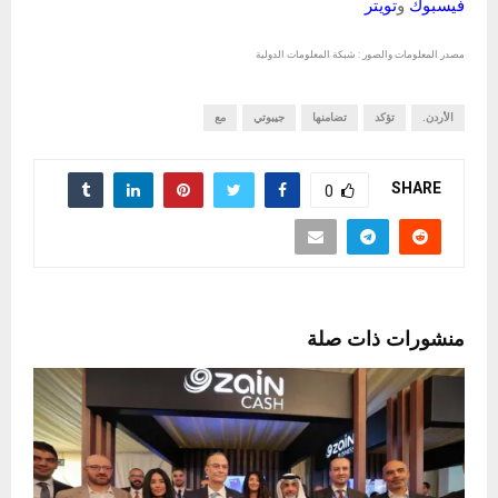
فيسبوك
و
تويتر
مصدر المعلومات والصور : شبكة المعلومات الدولية
الأردن.
تؤكد
تضامنها
جيبوتي
مع
SHARE
0
منشورات ذات صلة