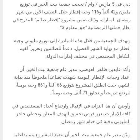
دبي في 5 مارس / وام / نجحت جمعية بيت الخير في توزيع
مليون و42 ألفاً و116 وجبة إفطار خلال النصف الأول من شهر
رمضان المبارك، وذلك ضمن مشروع “إفطار صائم” المدرج في
إطار حملتها الرمضانية “حق معلوم 3”.
وتهدف الجمعية من خلال هذه المبادرة إلى توزيع مليوني وجبة
إفطار مع نهاية الشهر الفضيل، دعماً للصائمين وتعزيزاً لقيم
التكافل المجتمعي في مختلف إمارات الدولة.
وأكد عابدين طاهر العوضي، مدير عام جمعية بيت الخير، أن
أعداد وجبات الإفطار اليومية شهدت تصاعداً ملحوظاً منذ بداية
الشهر، حيث انطلق المشروع بتوزيع 66 ألفاً و861 وجبة يومياً،
ليرتفع تدريجياً ويتجاوز 71 ألف وجبة يومياً.
وأوضح أن هذا التزايد في الإقبال وارتفاع أعداد المستفيدين في
كافة الإمارات يعزز فرص تحقيق الهدف المعلن وتخطي حاجز
المليوني وجبة في ختام شهر رمضان.
وبيّن مدير عام جمعية بيت الخير أن تنفيذ المشروع يتم بفاعلية