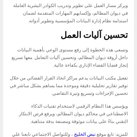
ويركز مسار العمل على تطوير وتدريب الكوادر البشرية العاملة
في ديوان المظالم، وإكسابهم المهارات المتقدمة لضمان
استدامة نظام إدارة البيانات المؤسسية وتطوير أدواته.
تحسين آليات العمل
وتسعى هذه الخطوة إلى رفع مستوى الوعي بأهمية البيانات
داخل أروقة ديوان المظالم، وتحسين آليات التعامل. معها تسريع
إنجاز قضايا القضاء الإداري بكفاءة عالية.
تفعيل مكتب البيانات يدعم مراكز اتخاذ القرار القضائي من خلال
توفير تقارير تحليلية دقيقة وموحدة مما يساهم بشكل مباشر في
تحسين الإجراءات وتسريع وتيرة التقاضي.
ويؤسس هذا النظام الرقمي لاستخدام تقنيات الذكاء
الاصطناعي في محاكم ديوان المظالم، ويرفع فرص الابتكار
التقني بناءً على بيانات موثوقة ومصنفة بدقة متناهية.
للمزيد: تابع موقع
نبض الخليج
، وللتواصل الاجتماعي تابعنا علي