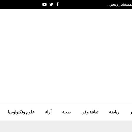
 المستشار ربيعي…
مريم كريم تتصدر الترتي
Youtube
Twitter
Facebook
ر
رياضة
ثقافة وفن
صحة
أراء
علوم وتكنولوجيا