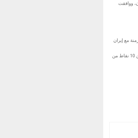
ن، ووافقت
منة مع إيران
وأضاف: إن مهلة الأسبوعين ستسمح بإتمام الاتفاق مع إيران وتفعيله، وقد تلقينا مقترحاً من 10 نقاط من