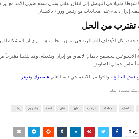
نا شوطا طويلا في التوصل إلى اتفاق نهائي بشأن سلام طويل الأمد مع إيرا
ف. إيران، بناء على محادثات مع رئيس وزراء باكستان.
تقترب من الحل
 حققنا كل الأهداف العسكرية في إيران وتجاوزناها، وأرى أن المشكلة المز
أنه أساس عملي للتفاوض.
قع
نبض الخليج
، وللتواصل الاجتماعي تابعنا علي
فيسبوك
و
تويتر
 شبكة المعلومات الدولية
القصف
الموافقة
ترامب
تعليق
على
لمدة
والهجوم
يعلن
0