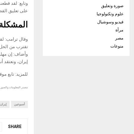
وتابع: لقد قطع
صورة وتعليق
على تعليق القص
علوم وتكنولوجيا
المشكلة 
فيديو وسوشيال
مرأة
مصر
وقال ترامب: لقد
منوعات
تقترب من الحل.
إيران، ونعتقد 
للمزيد: تابع مو
مصدر المعلومات والصور :
أسبوعين
إيران
SHARE