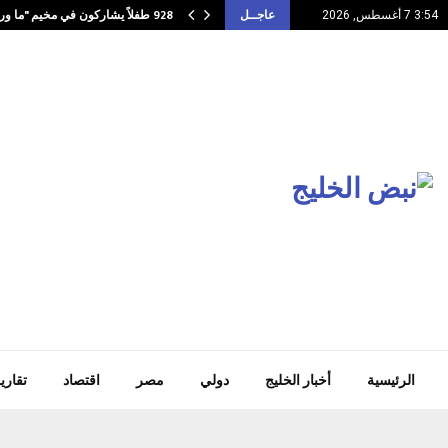
928 طفلاً يشاركون في مخيم "ما وراء…
3:54 7 أغسطس, 2026
عاجــل
الرئيسية
أخبار الخليج
دولي
مصر
اقتصاد
تقاري