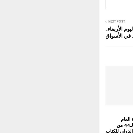
NEXT POST
م الأربعاء..
 في الأسواق
العام
الثقافية"للدورة الـ44 من
لدولي للكتاب