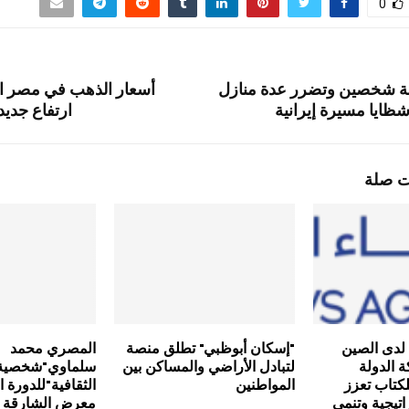
0
بة شخصين وتضرر عدة منازل
أسعار الذهب في مصر اليو
ايا مسيرة إيرانية
ارتفاع جديد
ت صلة
 لدى الصين
"إسكان أبوظبي" تطلق منصة
المصري محمد
 الدولة
لتبادل الأراضي والمساكن بين
سلماوي"شخصية 
كتاب تعزز
المواطنين
اتيجية وتنمي
معرض الشارقة ا