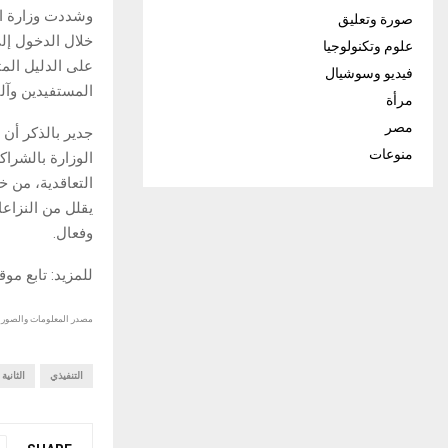
وشددت وزارة الم
صورة وتعليق
خلال الدخول إل
علوم وتكنولوجيا
على الدليل الم
فيديو وسوشيال
المستفيدين وآلي
مرأة
مصر
جدير بالذكر أن 
منوعات
الوزارة بالشراك
التعاقدية، من خ
يقلل من النزاع
وفعال.
للمزيد: تابع مو
مصدر المعلومات والصور :
التنفيذي
الثانية