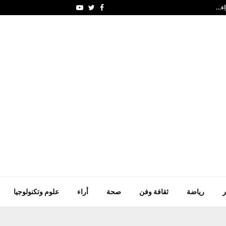
هيئة البيئة – أبوظبي و"ال
Youtube
Twitter
Facebook
ر
رياضة
ثقافة وفن
صحة
أراء
علوم وتكنولوجيا