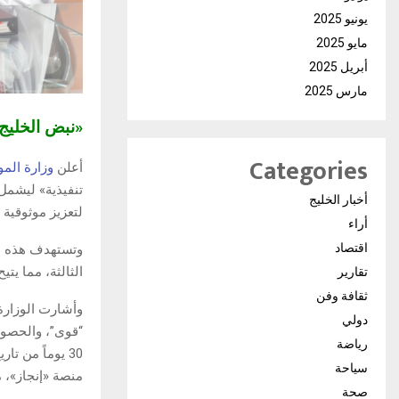
يونيو 2025
مايو 2025
أبريل 2025
مارس 2025
«نبض الخلي
Categories
أعلن
وزارة المو
تنفيذية» ليشمل 
أخبار الخليج
لتعزيز موثوقية 
أراء
اقتصاد
وتستهدف هذه ال
الثالثة، مما يت
تقارير
ثقافة وفن
وأشارت الوزارة
دولي
“قوى”، والحصول 
رياضة
سياحة
منصة «إنجاز»، 
صحة