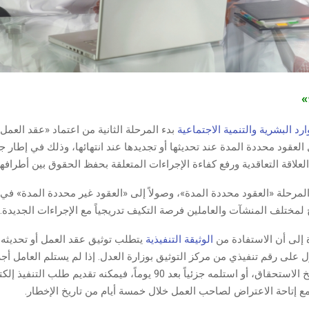
ج»
ارد البشرية والتنمية الاجتماعية
بدء المرحلة الثانية من اعتماد «عقد العمل 
العقود محددة المدة عند تحديثها أو تجديدها عند انتهائها، وذلك في إطار جه
العلاقة التعاقدية ورفع كفاءة الإجراءات المتعلقة بحفظ الحقوق بين أطرافها
مرحلة «العقود محددة المدة»، وصولاً إلى «العقود غير محددة المدة» في 
يح لمختلف المنشآت والعاملين فرصة التكيف تدريجياً مع الإجراءات الجديدة.
 إلى أن الاستفادة من
الوثيقة التنفيذية
يتطلب توثيق عقد العمل أو تحديثه
على رقم تنفيذي من مركز التوثيق بوزارة العدل. إذا لم يستلم العامل أجره
30 يوماً من تاريخ الاستحقاق، أو استلمه جزئياً بعد 90 يوماً، فيمكنه تقديم طلب الت
مع إتاحة الاعتراض لصاحب العمل خلال خمسة أيام من تاريخ الإخطار.