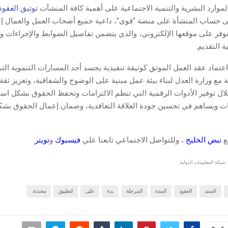
وارد البشرية والتنمية الاجتماعية على أهمية كافة المنشآت
توثيق العقود
ى حساب المنشأة على منصة “قوى”، داعية جميع أصحاب العمل والعمال إل
توفر على موقعها الإلكتروني، والذي يتضمن تفاصيل الضوابط والإجراءات و
ة التقديم.
اعتماد عقد العمل الموثق كوثيقة تنفيذية يجسد أحد المسارات التنموية الت
ة مع وزارة العدل لبناء بيئة عمل مبنية على الوضوح والشفافية، وتعزيز ثقة
لال توفير الأدوات الرقمية التي تنظم الالتزامات وتحفظ الحقوق بشكل است
ات ويساهم في تحسين جودة العلاقة التعاقدية، وضمان إعمال الحقوق بش
قع
نبض الخليج
، وللتواصل الاجتماعي تابعنا علي
فيسبوك
و
تويتر
 شبكة المعلومات الدولية
السند
العقود
المدة
المرحلة
بدء
على
لتطبيق
محددة.