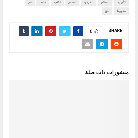
الأردن.
السلام
الكردي
تصدير
تكتب
جديدا
في
مفهوما
ينتج
SHARE
0
منشورات ذات صلة