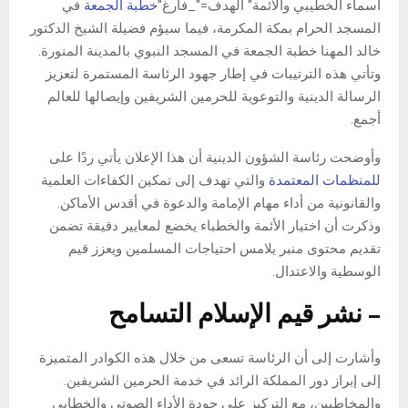
أسماء الخطيبي والأئمة" الهدف="_فارغ"
خطبة الجمعة
في
المسجد الحرام بمكة المكرمة، فيما سيؤم فضيلة الشيخ الدكتور
خالد المهنا خطبة الجمعة في المسجد النبوي بالمدينة المنورة.
وتأتي هذه الترتيبات في إطار جهود الرئاسة المستمرة لتعزيز
الرسالة الدينية والتوعوية للحرمين الشريفين وإيصالها للعالم
أجمع.
وأوضحت رئاسة الشؤون الدينية أن هذا الإعلان يأتي ردًا على
للمنظمات المعتمدة
والتي تهدف إلى تمكين الكفاءات العلمية
والقانونية من أداء مهام الإمامة والدعوة في أقدس الأماكن.
وذكرت أن اختيار الأئمة والخطباء يخضع لمعايير دقيقة تضمن
تقديم محتوى منبر يلامس احتياجات المسلمين ويعزز قيم
الوسطية والاعتدال.
– نشر قيم الإسلام التسامح
وأشارت إلى أن الرئاسة تسعى من خلال هذه الكوادر المتميزة
إلى إبراز دور المملكة الرائد في خدمة الحرمين الشريفين.
والمخاطبين، مع التركيز على جودة الأداء الصوتي والخطابي