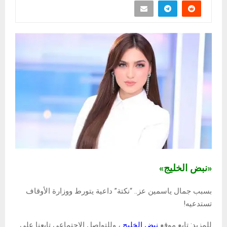
«نبض الخليج»
بسبب جمال ياسمين عز.. “نكتة” داعية يتورط ووزارة الأوقاف
تستدعيه!
للمزيد: تابع موقع
نبض الخليج
، وللتواصل الاجتماعي تابعنا علي