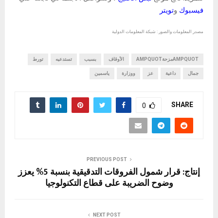
فيسبوك
و
تويتر
مصدر المعلومات والصور : شبكة المعلومات الدولية
AMPQUOTمزحةAMPQUOT
الأوقاف
بسبب
تستدعيه
تورط
جمال
داعية
عز
ووزارة
ياسمين
SHARE
0
PREVIOUS POST
إنتاج: قرار شمول الفروقات التدقيقية بنسبة 5% يعزز
وضوح الضريبة على قطاع التكنولوجيا
NEXT POST