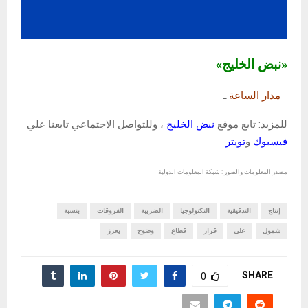
«نبض الخليج»
مدار الساعة
ـ
للمزيد: تابع موقع
نبض الخليج
، وللتواصل الاجتماعي تابعنا علي
فيسبوك
و
تويتر
مصدر المعلومات والصور : شبكة المعلومات الدولية
إنتاج
التدقيقية
التكنولوجيا
الضريبة
الفروقات
بنسبة
شمول
على
قرار
قطاع
وضوح
يعزز
SHARE
0