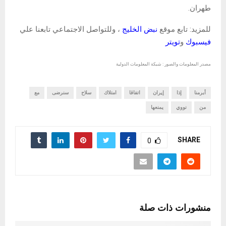
طهران.
للمزيد: تابع موقع
نبض الخليج
، وللتواصل الاجتماعي تابعنا علي
فيسبوك
و
تويتر
مصدر المعلومات والصور : شبكة المعلومات الدولية
أبرمنا
إذا
إيران
اتفاقا
امتلاك
سلاح
سنرضى
مع
من
نووي
يمنعها
SHARE
0
منشورات ذات صلة