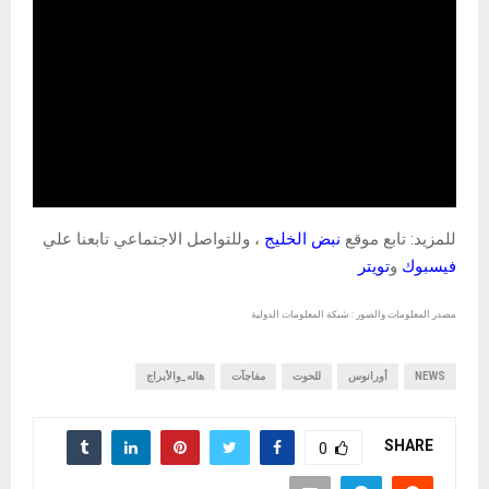
للمزيد: تابع موقع
نبض الخليج
، وللتواصل الاجتماعي تابعنا علي
فيسبوك
و
تويتر
مصدر المعلومات والصور : شبكة المعلومات الدولية
NEWS
أورانوس
للحوت
مفاجآت
هاله_والأبراج
SHARE
0