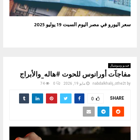
سعر اليورو في مصر اليوم السبت 19 يوليو 2025
فيديو وسوشيال
مفاجآت أورانوس للحوت #هاله_والأبراج
by
nabdalkhalij_othe2t
مايو 19, 2026
0
74
SHARE
0