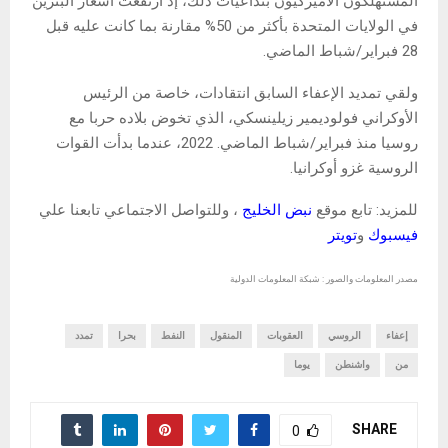
المستهلكون الأميركيون بتداعيات ذلك، إذ ارتفعت أسعار البنزين
في الولايات المتحدة بأكثر من 50% مقارنة بما كانت عليه قبل
28 فبراير/شباط الماضي.
ولقي تمديد الإعفاء السابق انتقادات، خاصة من الرئيس
الأوكراني فولوديمير زيلينسكي، الذي تخوض بلاده حربا مع
روسيا منذ فبراير/شباط الماضي. 2022، عندما بدأت القوات
الروسية غزو أوكرانيا.
للمزيد: تابع موقع
نبض الخليج
، وللتواصل الاجتماعي تابعنا علي
فيسبوك
و
تويتر
مصدر المعلومات والصور : شبكة المعلومات الدولية
إعفاء
الروسي
العقوبات
المنقول
النفط
بحرا
تمدد
من
واشنطن
يوما
SHARE
0