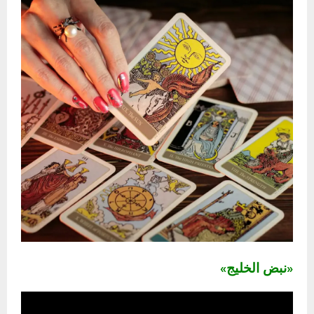
«نبض الخليج»