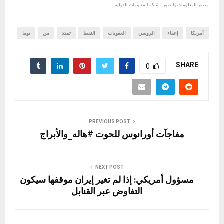
مصدر المعلومات والصور : شبكة المعلومات الدولية
أمريكا
إعفاء
الروسي
العقوبات
النفط
تمدد
من
يوما
SHARE
0
PREVIOUS POST
مفاجآت أورانوس للحوت #هاله_والأبراج
NEXT POST
مسؤول أمريكي: إذا لم تغير إيران موقفها سيكون
التفاوض عبر القنابل