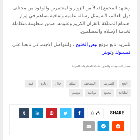
ويشهد المجمع إقبالاً من الزوار والمعتمرين والوفود من مختلف
دول العالم، لأنه يمثل رسالة علمية وثقافية تساهم في إبراز
اهتمام المملكة بالقرآن الكريم وعلومه، ضمن منظومة متكاملة
لخدمة الإسلام والمسلمين.
للمزيد: تابع موقع
نبض الخليج
، وللتواصل الاجتماعي تابعنا علي
فيسبوك
و
تويتر
مصدر المعلومات والصور : شبكة المعلومات الدولية
الحج
الشريف
المصحف
الملك
خلال
زيارة
فهد
لطباعة
مجمع
مواعيد
موسم
SHARE
0