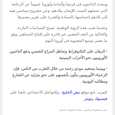
ويبحث الناخبون في فرنسا وألمانيا وأوروبا عموماً عن الزعامة
التي تمنحهم السبب للإيمان ببلادهم، وعن مشروع سياسي يعيد
إلى بلادهم إحساسها بالسيادة والقدرة على تقرير مصيرها.
وعندما تغيب هذه الرؤية الوطنية، تصبح السياسات الباردة
والخالية من البعد الشعبي غير قادرة على إقناع الجماهير، وهو
ما يفسر توسع الشعبوية في أوروبا اليوم.
• الرهان على التكنوقراط وتجاهل المزاج الشعبي يدفع الناخبين
الأوروبيين نحو الأحزاب اليمينية.
• وبينما يستعيد مودي زخمه من خلال التقرب من الناس، فإن
الزعماء الأوروبيين ينأون بأنفسهم على نحو متزايد عن الشارع
ومطالبه اليومية.
للمزيد: تابع موقع
نبض الخليج
، وللتواصل الاجتماعي تابعنا علي
فيسبوك
و
تويتر
مصدر المعلومات والصور : شبكة المعلومات الدولية