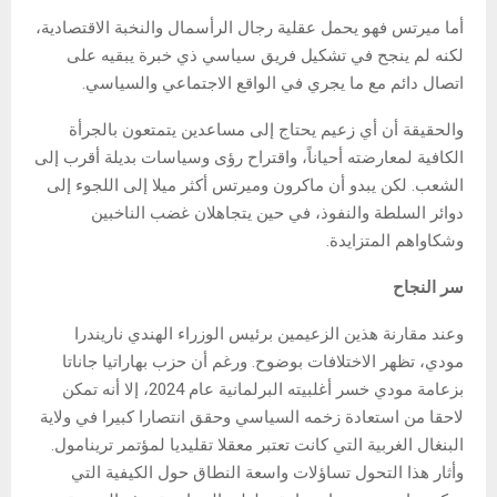
أما ميرتس فهو يحمل عقلية رجال الرأسمال والنخبة الاقتصادية،
لكنه لم ينجح في تشكيل فريق سياسي ذي خبرة يبقيه على
اتصال دائم مع ما يجري في الواقع الاجتماعي والسياسي.
والحقيقة أن أي زعيم يحتاج إلى مساعدين يتمتعون بالجرأة
الكافية لمعارضته أحياناً، واقتراح رؤى وسياسات بديلة أقرب إلى
الشعب. لكن يبدو أن ماكرون وميرتس أكثر ميلا إلى اللجوء إلى
دوائر السلطة والنفوذ، في حين يتجاهلان غضب الناخبين
وشكاواهم المتزايدة.
سر النجاح
وعند مقارنة هذين الزعيمين برئيس الوزراء الهندي ناريندرا
مودي، تظهر الاختلافات بوضوح. ورغم أن حزب بهاراتيا جاناتا
بزعامة مودي خسر أغلبيته البرلمانية عام 2024، إلا أنه تمكن
لاحقا من استعادة زخمه السياسي وحقق انتصارا كبيرا في ولاية
البنغال الغربية التي كانت تعتبر معقلا تقليديا لمؤتمر ترينامول.
وأثار هذا التحول تساؤلات واسعة النطاق حول الكيفية التي