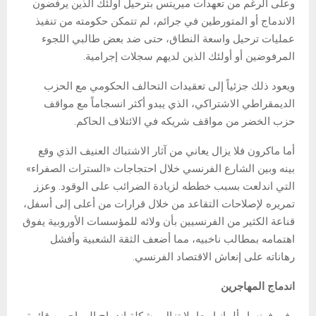
وعلى الرغم من تعهدات ميريتس بترحيل أولئك الذين يرفضون
الاندماج أو المتورطين في جرائم، لم تتمكن حكومته من تنفيذ
عمليات ترحيل واسعة النطاق، حتى ضد بعض طالبي اللجوء
المرفوضين أو أولئك الذين لديهم سجلات إجرامية.
ويعود ذلك جزئياً إلى تعقيدات التحالف الحكومي مع الحزب
الديمقراطي الاشتراكي، الذي يبدو أكثر انسجاماً مع مواقف
حزب الخضر من مواقف شريكه في الائتلاف الحاكم.
أما ماكرون فلا يزال يعاني من آثار الاشتباك العنيف الذي وقع
بينه وبين الشارع الفرنسي خلال احتجاجات «السترات الصفراء»
التي اندلعت بسبب خططه لزيادة الضرائب على الوقود. وعزز
تمريره لإصلاحات التقاعد من خلال قرارات من أعلى إلى أسفل،
قناعة الكثير من الفرنسيين بأن ولائه للمؤسسات الأوروبية يفوق
اهتمامه بمطالب ناخبيه، مما أضعف الثقة الشعبية وأفشل
رهاناته على إنعاش الاقتصاد الفرنسي.
اندماج المهاجرين
وفي فرنسا وألمانيا معا، لا تزال مشكلة اندماج المهاجرين قائمة،