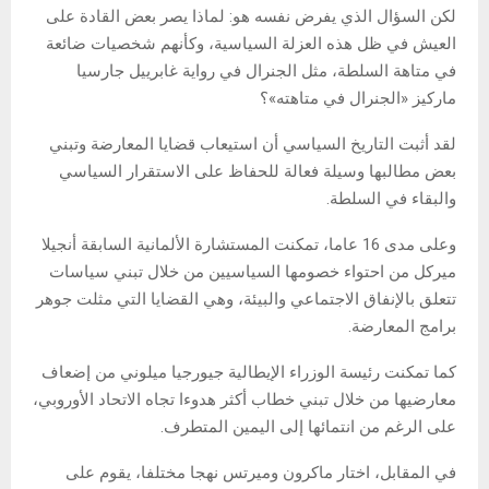
لكن السؤال الذي يفرض نفسه هو: لماذا يصر بعض القادة على
العيش في ظل هذه العزلة السياسية، وكأنهم شخصيات ضائعة
في متاهة السلطة، مثل الجنرال في رواية غابرييل جارسيا
ماركيز «الجنرال في متاهته»؟
لقد أثبت التاريخ السياسي أن استيعاب قضايا المعارضة وتبني
بعض مطالبها وسيلة فعالة للحفاظ على الاستقرار السياسي
والبقاء في السلطة.
وعلى مدى 16 عاما، تمكنت المستشارة الألمانية السابقة أنجيلا
ميركل من احتواء خصومها السياسيين من خلال تبني سياسات
تتعلق بالإنفاق الاجتماعي والبيئة، وهي القضايا التي مثلت جوهر
برامج المعارضة.
كما تمكنت رئيسة الوزراء الإيطالية جيورجيا ميلوني من إضعاف
معارضيها من خلال تبني خطاب أكثر هدوءا تجاه الاتحاد الأوروبي،
على الرغم من انتمائها إلى اليمين المتطرف.
في المقابل، اختار ماكرون وميرتس نهجا مختلفا، يقوم على