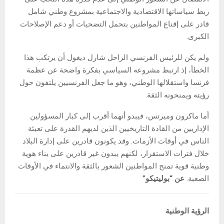
ربط سياساتها الاقتصادية والاجتماعية بمشروع وطني شامل
قادر على إقناع المواطنين بتحمل التضحيات أو دعم الإصلاحات
الكبرى.
ولم يكن للرئيس الفرنسي الراحل شارل ديغول أن يرتكب هذا
الخطأ، إذ ارتبط مشروعه السياسي بفكرة واضحة عن عظمة
فرنسا واستقلالها الوطني، وهو ما جعل الفرنسيين يلتفون حول
رؤيته ويمنحونه الثقة.
أما ماكرون وميرتس، فيبدو أنهما أقرب إلى كبار المسؤولين
الإداريين من القادة التاريخيين الذين لديهم القدرة على تعبئة
الناس في أوقات الأزمات. وقد يكونون قادرين على إدارة البلاد
خلال فترات الاستقرار، لكنهم يبدون غير قادرين على بناء هوية
وطنية قوية تمنح المواطنين الشعور بالثقة والانتماء في الأوقات
الصعبة.
عن “بوليتيكو”
الرؤية الوطنية