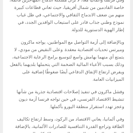
خاصة القادمين من شمال أفريقيا، حيث تعاني قطاعات كبيرة
منهم من ضعف الاندماج الثقافي والاجتماعي، في ظل غياب
نموذج وطني جذاب قادر على استيعاب الوافدين الجدد، في
إطار الهوية الدستورية للدولة.
وبالإضافة إلى أزمة التواصل مع المواطنين، يواجه ماكرون
وميرتس تحديات اقتصادية معقدة. وعلى النقيض من مودي، لا
يتمتع أي منهما بهامش واسع لتوسيع برامج الرعاية الاجتماعية،
وذلك بسبب الأعباء المالية الضخمة التي يتحملها بلديهما بالفعل.
ويفرض ارتفاع الإنفاق الدفاعي أيضًا ضغوطًا إضافية على
الميزانيات العامة.
وفشل ماكرون في تنفيذ إصلاحات اقتصادية جذرية من شأنها
تنشيط الاقتصاد الفرنسي، في حين تواجه فرنسا أزمة ديون
وعجز تهدد استقرار منطقة اليورو بأكملها.
وفي ألمانيا، يعاني الاقتصاد من الركود، وسط ارتفاع تكاليف
الطاقة وتراجع القدرة التنافسية للصادرات الألمانية، بالإضافة