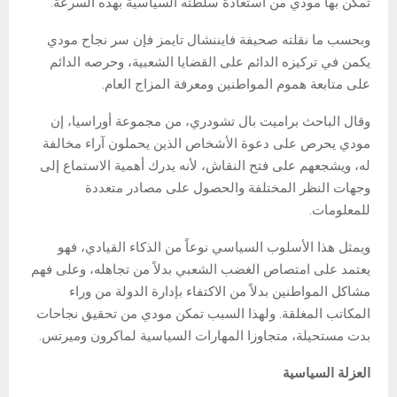
تمكن بها مودي من استعادة سلطته السياسية بهذه السرعة.
وبحسب ما نقلته صحيفة فايننشال تايمز فإن سر نجاح مودي
يكمن في تركيزه الدائم على القضايا الشعبية، وحرصه الدائم
على متابعة هموم المواطنين ومعرفة المزاج العام.
وقال الباحث براميت بال تشودري، من مجموعة أوراسيا، إن
مودي يحرص على دعوة الأشخاص الذين يحملون آراء مخالفة
له، ويشجعهم على فتح النقاش، لأنه يدرك أهمية الاستماع إلى
وجهات النظر المختلفة والحصول على مصادر متعددة
للمعلومات.
ويمثل هذا الأسلوب السياسي نوعاً من الذكاء القيادي، فهو
يعتمد على امتصاص الغضب الشعبي بدلاً من تجاهله، وعلى فهم
مشاكل المواطنين بدلاً من الاكتفاء بإدارة الدولة من وراء
المكاتب المغلقة. ولهذا السبب تمكن مودي من تحقيق نجاحات
بدت مستحيلة، متجاوزا المهارات السياسية لماكرون وميرتس.
العزلة السياسية