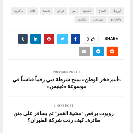
أوروبا.
اتساع
الفجوة
بين
تراجع
شعبية
قادة
ماكرون
والشارع
وميرتس
يكشف
SHARE
0
PREVIOUS POST
«أنتم فخر الوطن» يمنح شرطة دبي رقماً قياسياً في
موسوعة «غينيس»
NEXT POST
روبوت يرقص "مشية القمر" ثم يسافر على متن
طائرة.. كيف ردت شركة الطيران؟