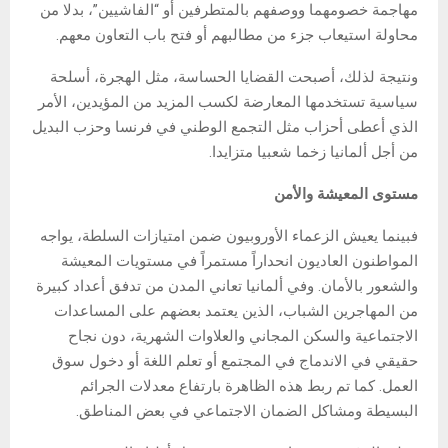
مهاجمة خصومهما ووصفهم بالمتطرفين أو “الفاشيين”، بدلا من
محاولة استيعاب جزء من مطالبهم أو فتح باب التعاون معهم.
ونتيجة لذلك، أصبحت القضايا الحساسة، مثل الهجرة، أسلحة
سياسية تستخدمها المعارضة لكسب المزيد من المؤيدين، الأمر
الذي أعطى أحزاب مثل التجمع الوطني في فرنسا وحزب البديل
من أجل ألمانيا زخما شعبيا متزايدا.
مستوى المعيشة والأمن
فبينما يعيش الزعماء الأوروبيون ضمن امتيازات السلطة، يواجه
المواطنون العاديون انحداراً مستمراً في مستويات المعيشة
والشعور بالأمان. وفي ألمانيا تعاني المدن من تدفق أعداد كبيرة
من المهاجرين الشباب، الذين يعتمد بعضهم على المساعدات
الاجتماعية والسكن المجاني والعلاوات الشهرية، دون نجاح
حقيقي في الاندماج في المجتمع أو تعلم اللغة أو دخول سوق
العمل. كما تم ربط هذه الظاهرة بارتفاع معدلات الجرائم
البسيطة ومشاكل الضمان الاجتماعي في بعض المناطق.