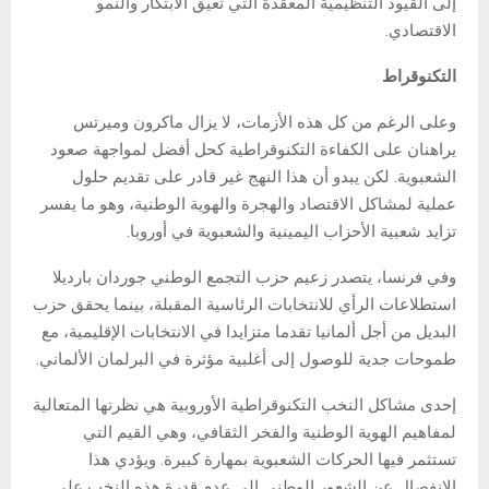
إلى القيود التنظيمية المعقدة التي تعيق الابتكار والنمو
الاقتصادي.
التكنوقراط
وعلى الرغم من كل هذه الأزمات، لا يزال ماكرون وميرتس
يراهنان على الكفاءة التكنوقراطية كحل أفضل لمواجهة صعود
الشعبوية. لكن يبدو أن هذا النهج غير قادر على تقديم حلول
عملية لمشاكل الاقتصاد والهجرة والهوية الوطنية، وهو ما يفسر
تزايد شعبية الأحزاب اليمينية والشعبوية في أوروبا.
وفي فرنسا، يتصدر زعيم حزب التجمع الوطني جوردان بارديلا
استطلاعات الرأي للانتخابات الرئاسية المقبلة، بينما يحقق حزب
البديل من أجل ألمانيا تقدما متزايدا في الانتخابات الإقليمية، مع
طموحات جدية للوصول إلى أغلبية مؤثرة في البرلمان الألماني.
إحدى مشاكل النخب التكنوقراطية الأوروبية هي نظرتها المتعالية
لمفاهيم الهوية الوطنية والفخر الثقافي، وهي القيم التي
تستثمر فيها الحركات الشعبوية بمهارة كبيرة. ويؤدي هذا
الانفصال عن الشعور الوطني إلى عدم قدرة هذه النخب على