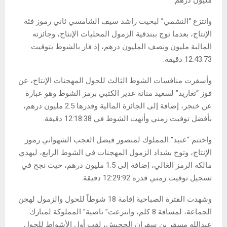
مليون درهم.
وانتزع “النشمي” لبخيت راشد سيف الشامسي ثاني رموز فئة
الإنتاج، بعدما توج ببندقية الزمول المحليات الإنتاج، وجائزته
المالية مليون ونصف المليون درهم، إذ فاز بالشوط بتوقيت
12:43:73 دقيقة.
وأسفرت منافسات الشوط الثالث للحول المهجنات الإنتاج، عن
فوز “تغاريد” لسعيد منانة غدير الكتبي برمز الشوط وهو عبارة
عن خنجر، إضافة إلى الجائزة المالية وقدرها 2.5 مليون درهم،
بأفضل توقيت زمني وأنهت الشوط في 12:18:38 دقيقة.
واختتم “عنيد” المملوك لمنصور فيصل العجب الشهواني رموز
الإنتاج، وتوج بشداد الزمول المهجنات في الشوط الرابع، ليهدي
مالكه الرمز الغالي، إضافة إلى 1.5 مليون درهم، حيث نجح في
تسجيل توقيت زمني قدره 12:29:92 دقيقة.
وشهدت الفترة الصباحية إقامة 18 شوطاً للحول والزمول لهجن
الجماعة، لمسافة 8 كلم، وانتزعت” ناصية” المملوكة لمبارك
عبدالله مسفر بن سفران الجحيش، لقب أول الأشواط للحول