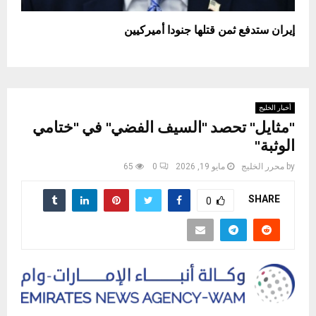
إيران ستدفع ثمن قتلها جنودا أميركيين
أخبار الخليج
"مثايل" تحصد "السيف الفضي" في "ختامي
الوثبة"
by
محرر الخليج
مايو 19, 2026
0
65
SHARE
0