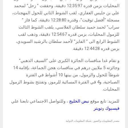
المحليات بزمن قدره 12:35:97 دقيقة، وحققت ” زحل” لمحمد
علي بن حليس العفاري، لقب الشوط الثاني للحول المهجنات،
مسجلة “أفضل توقيت”، وقدره 12:28:80 دقيقة، كما فاز ”
سراب” لحمد حميد سلطان الفلاسي، بلقب الشوط الثالث
للزمول المحليات، بزمن قدره 12:54:67 دقيقة، وذهب لقب
الشوط الرابع الى ” الفايز” لأحمد سلطان بالرشيد السويدي،
بزمن قدره 12:44:28 دقيقة.
و تقام غدا منافسات الجائزة الكبرى على “السيف الذهبي”
وجائزته 5 ملايين درهم في منافسات هجن الجماعة، بإقامة 14
شوطاً للحول والزمول، من بينها 10 أشواط في الفترة
الصباحية، و4 في الفترة المسائية للرموز، وتفتتح بشوط الزمول
المحليات.
للمزيد: تابع موقع
نبض الخليج
، وللتواصل الاجتماعي تابعنا علي
فيسبوك
و
تويتر
مصدر المعلومات والصور : شبكة المعلومات الدولية