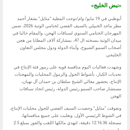
«نبض الخليج»
أبوظبي في 19 مايو/ وام/توجت المطية “مثايل” بشعار أحمد
مطر ماجد الخييلي بالسيف الفضي لختامي الوثبة 2026، ضمن
المهرجان الختامي السنوي لسباقات الهجن، والمقام حاليا في
ميدان الوثبة بنسخته ال 47، بمشاركة آلاف المطايا من هجن
أصحاب السمو الشيوخ، وأبناء الدولة ودول مجلس التعاون
الخليجي.
وشهدت فعاليات اليوم منافسة قوية على رموز فئة الإنتاج في
تحديات الكبار، بأشواط الحول والزمول المحليات والمهجنات
الإنتاج، بحضور معالي الشيخ سلطان بن حمدان آل نهيان،
مستشار صاحب السمو رئيس الدولة، رئيس اتحاد سباقات
الهجن.
وتفوقت “مثايل” وحصدت السيف الفضي للحول محليات الإنتاج،
في الشوط الرئيسي الأول، وتغلبت على جميع منافساتها،
مسجلة 12:16:36 دقيقة، لتهدي مالكها اللقب والفوز بمبلغ 2.5