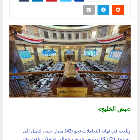
«نبض الخليج»
وبلغت في نهاية التعاملات نحو (42) مليار جنيه، لتصل إلى
مستوى (3.772) تريليون جنيه، بإجمالي تعاملات بلغت نحو