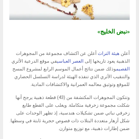
«نبض الخليج»
أعلن
هيئة التراث
أعلن عن اكتشاف مجموعة من المجوهرات
الذهبية يعود تاريخها إلى
العصر العباسي
في موقع الدرعية الأثري
القصيم
وذلك ضمن نتائج أعمال الموسم الرابع لمشروع المسح
والتنقيب الأثري الذي تنفذه الهيئة لدراسة التسلسل الحضاري
للموقع وتوثيق معالمه العمرانية والاكتشافات المادية.
وتتكون المجوهرات المكتشفة من (43) قطعة ذهبية يرجح أنها
شكلت مجموعة زخرفية متكاملة. ويغلب على القطع طابع
زخرفي نباتي ضمن تشكيلات هندسية، إذ تظهر الوحدات على
شكل أزهار متعددة البتلات ذات فصوص حجرية ثابتة في وسطها.
ضمن إطارات ذهبية، مع توزيع متوازن.