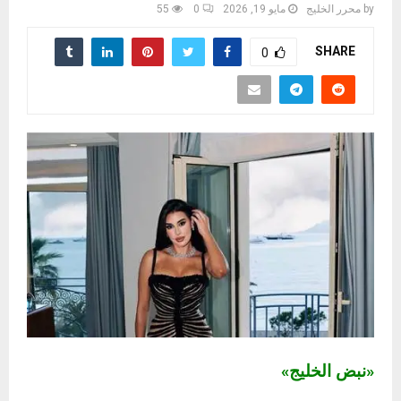
by
محرر الخليج
مايو 19, 2026
0
55
SHARE
0
«نبض الخليج»