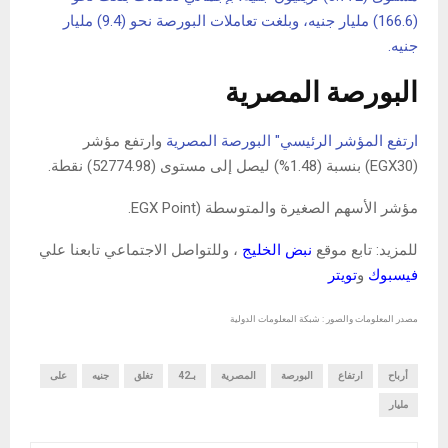
(166.6) مليار جنيه، وبلغت تعاملات البورصة نحو (9.4) مليار
جنيه.
البورصة المصرية
ارتفع المؤشر الرئيسي" البورصة المصرية
وارتفع مؤشر
(EGX30) بنسبة (1.48%) ليصل إلى مستوى (52774.98) نقطة.
مؤشر الأسهم الصغيرة والمتوسطة (EGX Point.
للمزيد: تابع موقع
نبض الخليج
، وللتواصل الاجتماعي تابعنا علي
فيسبوك
و
تويتر
مصدر المعلومات والصور : شبكة المعلومات الدولية
أرباح
ارتفاع
البورصة
المصرية
بـ42
تغلق
جنيه
على
مليار