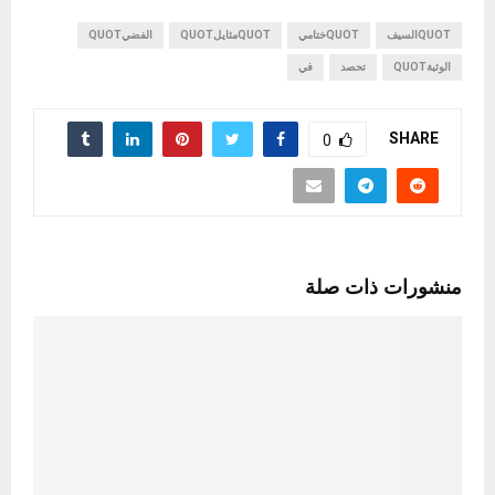
QUOTالسيف
QUOTختامي
QUOTمثايلQUOT
الفضيQUOT
الوثبةQUOT
تحصد
في
SHARE
0
منشورات ذات صلة