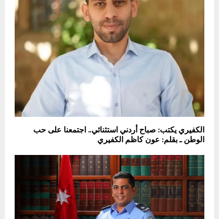
الكفيري يكتب: صباح أردني استثنائي.. اجتمعنا على حب
الوطن ـ بقلم: عون كاظم الكفيري