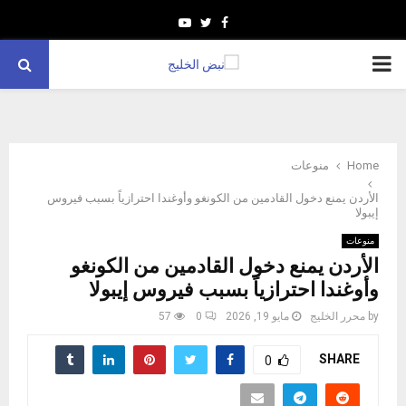
Youtube
Twitter
Facebook
PRIMARY
MENU
Home
منوعات
الأردن يمنع دخول القادمين من الكونغو وأوغندا احترازياً بسبب فيروس
إيبولا
منوعات
الأردن يمنع دخول القادمين من الكونغو
وأوغندا احترازياً بسبب فيروس إيبولا
by
محرر الخليج
مايو 19, 2026
0
57
SHARE
0