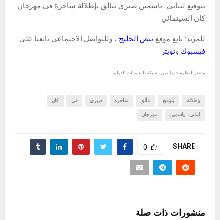
بتوقيع لبناني.. ياسمين صبري تتألق بإطلالة ساحرة في مهرجان
كان السينمائي
للمزيد: تابع موقع
نبض الخليج
، وللتواصل الاجتماعي تابعنا علي
فيسبوك
و
تويتر
مصدر المعلومات والصور : شبكة المعلومات الدولية
بإطلالة
بتوقيع
تتألق
ساحرة
صبري
في
كان
لبناني...ياسمين
مهرجان
SHARE
0
منشورات ذات صلة