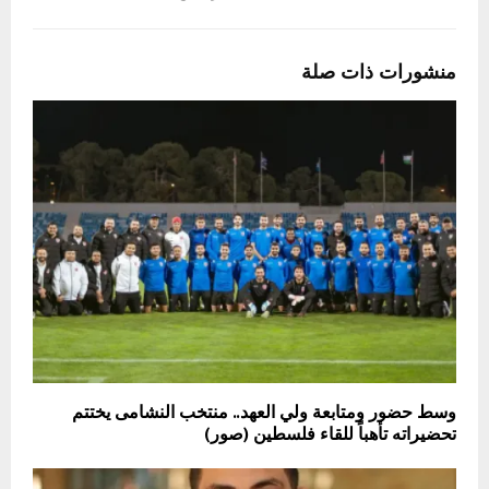
منشورات ذات صلة
وسط حضور ومتابعة ولي العهد.. منتخب النشامى يختتم
تحضيراته تأهباً للقاء فلسطين (صور)