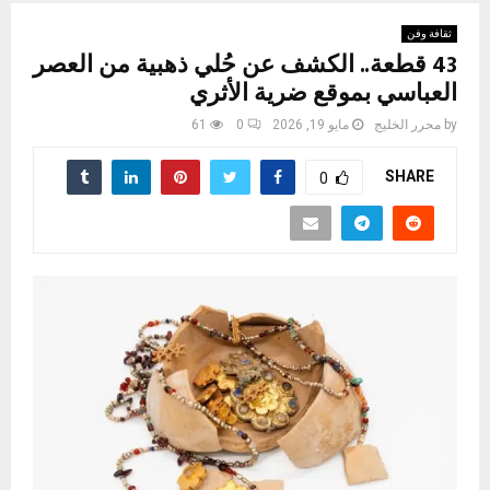
ثقافة وفن
43 قطعة.. الكشف عن حُلي ذهبية من العصر
العباسي بموقع ضرية الأثري
by
محرر الخليج
مايو 19, 2026
0
61
SHARE
0