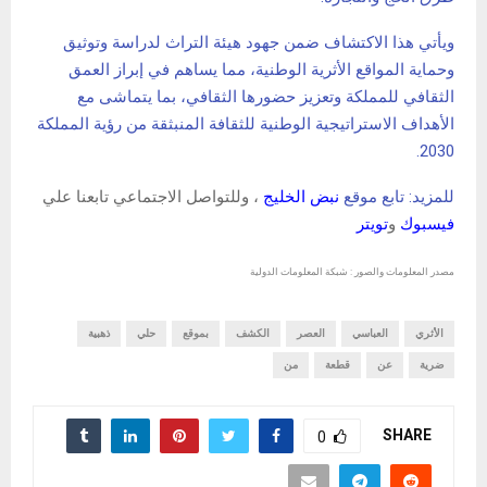
ويأتي هذا الاكتشاف ضمن جهود هيئة التراث لدراسة وتوثيق
وحماية المواقع الأثرية الوطنية، مما يساهم في إبراز العمق
الثقافي للمملكة وتعزيز حضورها الثقافي، بما يتماشى مع
الأهداف الاستراتيجية الوطنية للثقافة المنبثقة من رؤية المملكة
2030.
للمزيد: تابع موقع
نبض الخليج
، وللتواصل الاجتماعي تابعنا علي
فيسبوك
و
تويتر
مصدر المعلومات والصور : شبكة المعلومات الدولية
الأثري
العباسي
العصر
الكشف
بموقع
حلي
ذهبية
ضرية
عن
قطعة
من
SHARE
0