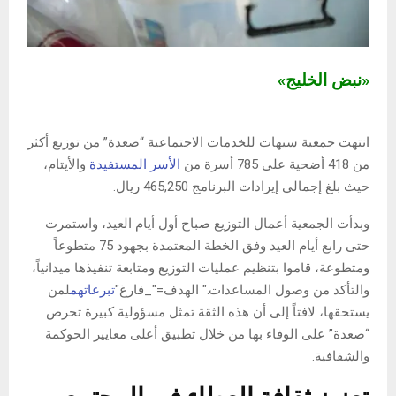
«نبض الخليج»
انتهت جمعية سيهات للخدمات الاجتماعية “صعدة” من توزيع أكثر
من 418 أضحية على 785 أسرة من
الأسر المستفيدة
والأيتام،
حيث بلغ إجمالي إيرادات البرنامج 465,250 ريال.
وبدأت الجمعية أعمال التوزيع صباح أول أيام العيد، واستمرت
حتى رابع أيام العيد وفق الخطة المعتمدة بجهود 75 متطوعاً
ومتطوعة، قاموا بتنظيم عمليات التوزيع ومتابعة تنفيذها ميدانياً،
والتأكد من وصول المساعدات." الهدف="_فارغ"
تبرعاتهم
لمن
يستحقها، لافتاً إلى أن هذه الثقة تمثل مسؤولية كبيرة تحرص
“صعدة” على الوفاء بها من خلال تطبيق أعلى معايير الحوكمة
والشفافية.