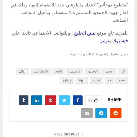
“متطوع ذو تأثير” لإعداد متطوعين جدد للانضمام إليها، وذلك في
إطار جهود الجمعية المستمرة لاستقطاب وتأهيل المواهب
الشابة…
للمزيد: تابع موقع
نبض الخليج
، وللتواصل الاجتماعي تابعنا علي
فيسبوك
و
تويتر
مصدر المعلومات والصور : شبكة المعلومات الدولية
أثر
الأحمر
البحرين
البحريني
الجدد
المتطوعين
الهلال
تنظم
ذو
فعالية
لتهيئة
متطوع
SHARE
0
PREVIOUS POST