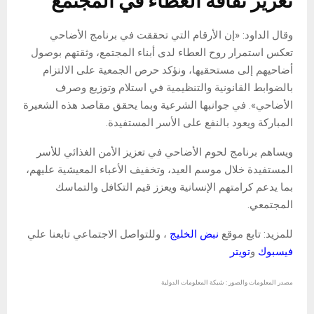
تعزيز ثقافة العطاء في المجتمع
وقال الداود: «إن الأرقام التي تحققت في برنامج الأضاحي
تعكس استمرار روح العطاء لدى أبناء المجتمع، وثقتهم بوصول
أضاحيهم إلى مستحقيها، ونؤكد حرص الجمعية على الالتزام
بالضوابط القانونية والتنظيمية في استلام وتوزيع وصرف
الأضاحي». في جوانبها الشرعية وبما يحقق مقاصد هذه الشعيرة
المباركة ويعود بالنفع على الأسر المستفيدة.
ويساهم برنامج لحوم الأضاحي في تعزيز الأمن الغذائي للأسر
المستفيدة خلال موسم العيد، وتخفيف الأعباء المعيشية عليهم،
بما يدعم كرامتهم الإنسانية ويعزز قيم التكافل والتماسك
المجتمعي.
للمزيد: تابع موقع
نبض الخليج
، وللتواصل الاجتماعي تابعنا علي
فيسبوك
و
تويتر
مصدر المعلومات والصور : شبكة المعلومات الدولية