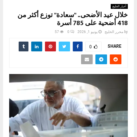
أخبار الخليج
خلال عيد الأضحى.. "سعادة" توزع أكثر من
418 أضحية على 785 أسرة
by
محرر الخليج
يونيو 1, 2026
0
57
SHARE
0