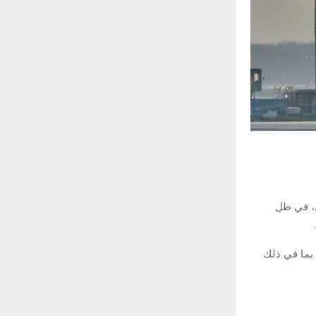
لطائرات حتى 30 نوفمبر المقبل، في ظل
بما في ذلك