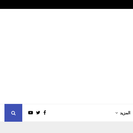
جمارك دبـي تط
المزيد