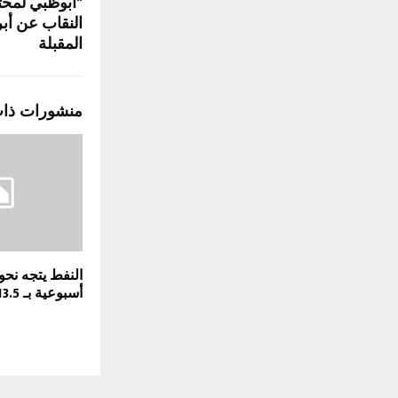
"أبوظبي لمح
النقاب عن أبر
المقبلة
منشورات ذا
النفط يتجه نح
أسبوعية بـ 13.5%