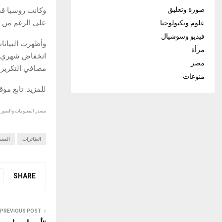
صورة وتعليق
وكانت روسيا ق
على الرغم من وك
علوم وتكنولوجيا
فيديو وسوشيال
مرأة
انخفاض شهري مم
مصر
مصافي التكرير، 
منوعات
للمزيد: تابع مو
مصدر المعلومات والصور :
الطائرات
المقب
SHARE
PREVIOUS POST