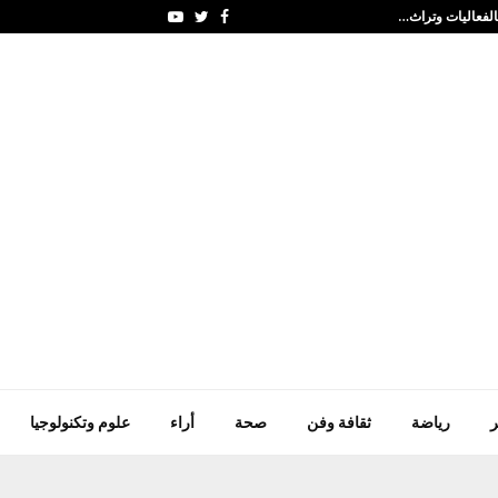
السبت8/8 لكل حدا تعبان فقير معتر مريض…
Youtube
Twitter
Facebook
ر
رياضة
ثقافة وفن
صحة
أراء
علوم وتكنولوجيا