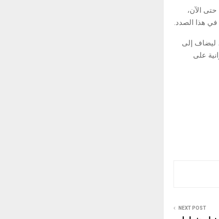
 حتى الآن،
في هذا الصدد.
 الجمعة، بنحو 10% في مايو/أيار، ليضاف إلى
نية على
NEXT POST