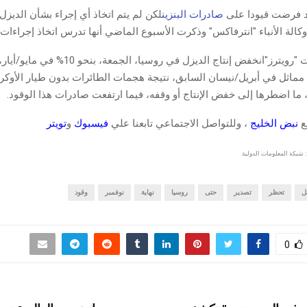
د فرضت قيودا على
صادرات البنزين
لكن لم يتم اتخاذ أي إجراء بشأن الديزل
الة الأنباء "انترفاكس" وذكرت الأسبوع الماضي أنها تدرس اتخاذ إجراءات 
وأظهرت البيانات "رويترز"انخفض إنتاج الديزل في روسيا،
اثل في أبريل/نيسان السابق، نتيجة هجمات الطائرات بدون طيار الأوكرا
ما اضطرها إلى خفض الإنتاج أو وقفه، فيما ارتفعت صادرات هذا الوقود.
قع
نبض الخليج
، وللتواصل الاجتماعي تابعنا علي
فيسبوك
و
تويتر
 شبكة المعلومات الدولية
ل
تحظر
تصدير
حتى
روسيا
نهاية
نوفمبر
وقود
0