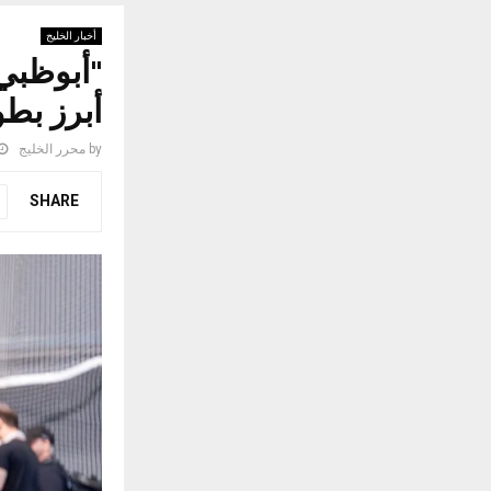
أخبار الخليج
"أبوظبي
أبرز بطو
by
محرر الخليج
SHARE