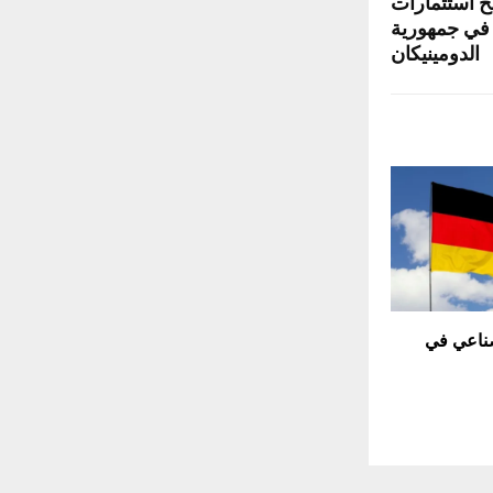
خ استثمارات
ن درهم في جمهورية
الدومينيكان
صناعي في