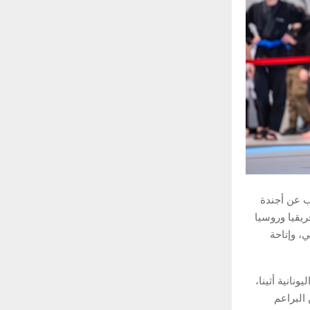
شفت رابطة أبوظبي لمحترفي الجوجيتسو (AJP) النقاب عن أجندة
ريقيا وروسيا
، وإتاحة
جاري في العاصمة اليونانية أثينا،
البراعم