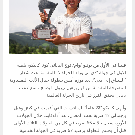
فيينا في الأول من يونيو /وام/ توج الياباني كوتا كانيكو، بلقبه
الأول في جولة “دي بي ورلد للجولف”، المقامة تحت شعار
“السباق إلى دبي”، بعد فوزه أمس ببطولة جبال الألب النمساوية
المفتوحة المقدمة من كيتزبوهيل تيرول، ليصبح تاسع لاعب
ياباني يحقق الفوز في تاريخ الجولة العالمية.
وأنهى كانيكو “23 عاماً” المنافسات التي أقيمت في كيتزبوهيل
بإجمالي 18 ضربة تحت المعدل، بعد أداء ثابت خلال الجولات
الأربع، سجل خلاله 65 ضربة في كل من الجولات الثلاث الأولى،
قبل أن يختتم البطولة برصيد 67 ضربة في الجولة الختامية.