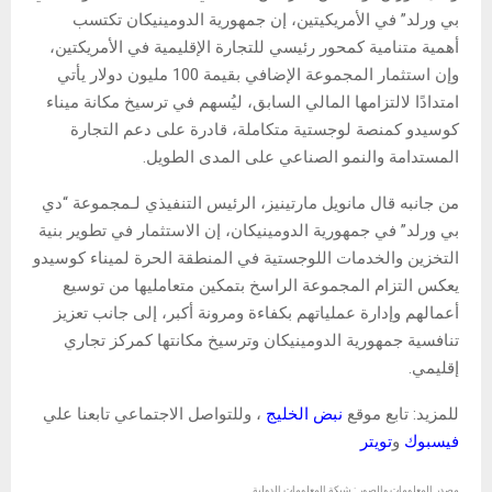
بي ورلد” في الأمريكيتين، إن جمهورية الدومينيكان تكتسب
أهمية متنامية كمحور رئيسي للتجارة الإقليمية في الأمريكتين،
وإن استثمار المجموعة الإضافي بقيمة 100 مليون دولار يأتي
امتدادًا لالتزامها المالي السابق، ليُسهم في ترسيخ مكانة ميناء
كوسيدو كمنصة لوجستية متكاملة، قادرة على دعم التجارة
المستدامة والنمو الصناعي على المدى الطويل.
من جانبه قال مانويل مارتينيز، الرئيس التنفيذي لـمجموعة “دي
بي ورلد” في جمهورية الدومينيكان، إن الاستثمار في تطوير بنية
التخزين والخدمات اللوجستية في المنطقة الحرة لميناء كوسيدو
يعكس التزام المجموعة الراسخ بتمكين متعامليها من توسيع
أعمالهم وإدارة عملياتهم بكفاءة ومرونة أكبر، إلى جانب تعزيز
تنافسية جمهورية الدومينيكان وترسيخ مكانتها كمركز تجاري
إقليمي.
للمزيد: تابع موقع
نبض الخليج
، وللتواصل الاجتماعي تابعنا علي
فيسبوك
و
تويتر
مصدر المعلومات والصور : شبكة المعلومات الدولية