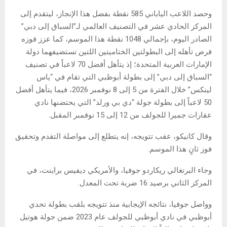
وحصد اللاعب الياباني 585 نقطة بفضل هذا الإنجاز، ليتقدم إلى
المركز الحادي عشر في التصنيف العالمي لـ”السباق إلى دبي”
الصادر اليوم، بإجمالي 1048 نقطة هذا الموسم، كما عزز فوزه
فرص تأهله إلى البطولتين الختاميتين اللتين تستضيفهما دولة
الإمارات العربية المتحدة؛ إذ يتأهل أفضل 70 لاعباً في تصنيف
“السباق إلى دبي” إلى بطولة أبوظبي التي تقام في “ياس
لينكس” خلال الفترة من 5 إلى 8 نوفمبر 2026، فيما يتأهل أفضل
50 لاعباً إلى بطولة جولة “دي بي ورلد” التي يحتضنها نادي
عقارات جميرا للجولف من 12 إلى 15 نوفمبر المقبل.
وقال كانيكو، عقب تتويجه، إنه يتطلع إلى مواصلة التقدم وتحقيق
فوز ثانٍ هذا الموسم.
وجاء البرتغالي ريكاردو جوفيا، والأمريكي ديفيس براينت، في
المركز الثاني برصيد 16 ضربة تحت المعدل.
وواصل جوفيا، نتائجه الإيجابية منذ تتويجه بلقب بطولة تحدي
أبوظبي في نادي أبوظبي للجولف عام 2023 ضمن جولة هوتيل