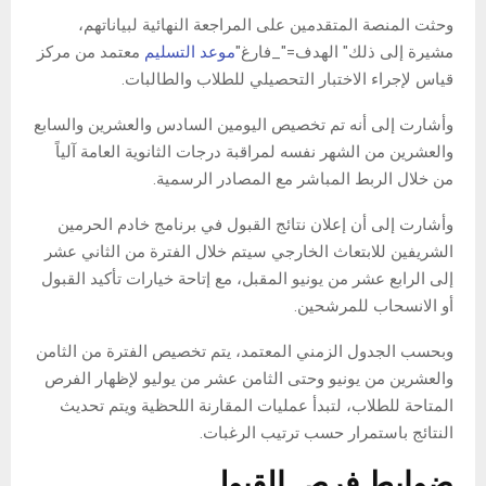
وحثت المنصة المتقدمين على المراجعة النهائية لبياناتهم،
مشيرة إلى ذلك" الهدف="_فارغ"
موعد التسليم
معتمد من مركز
قياس لإجراء الاختبار التحصيلي للطلاب والطالبات.
وأشارت إلى أنه تم تخصيص اليومين السادس والعشرين والسابع
والعشرين من الشهر نفسه لمراقبة درجات الثانوية العامة آلياً
من خلال الربط المباشر مع المصادر الرسمية.
وأشارت إلى أن إعلان نتائج القبول في برنامج خادم الحرمين
الشريفين للابتعاث الخارجي سيتم خلال الفترة من الثاني عشر
إلى الرابع عشر من يونيو المقبل، مع إتاحة خيارات تأكيد القبول
أو الانسحاب للمرشحين.
وبحسب الجدول الزمني المعتمد، يتم تخصيص الفترة من الثامن
والعشرين من يونيو وحتى الثامن عشر من يوليو لإظهار الفرص
المتاحة للطلاب، لتبدأ عمليات المقارنة اللحظية ويتم تحديث
النتائج باستمرار حسب ترتيب الرغبات.
ضوابط فرص القبول