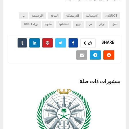
QUOTدي
الاستيعابية
الدومينيكان
الطاقة
اللوجستية
بي
تضخ
دولار
في
لرفع
لعملياتها
مليون
ورلدQUOT
SHARE
0
منشورات ذات صلة