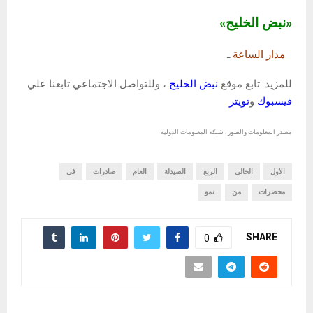
«نبض الخليج»
مدار الساعة
ـ
للمزيد: تابع موقع
نبض الخليج
، وللتواصل الاجتماعي تابعنا علي
فيسبوك
و
تويتر
مصدر المعلومات والصور : شبكة المعلومات الدولية
الأول
الحالي
الربع
الصيدلة
العام
صادرات
في
محضرات
من
نمو
SHARE
0