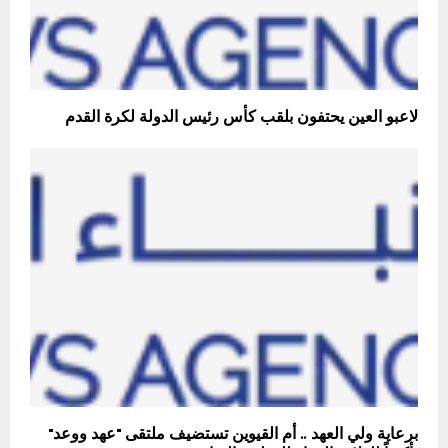
لاعبو العين يحتفون بلقب كأس رئيس الدولة لكرة القدم
برعاية ولي العهد .. أم القيوين تستضيف ملتقى "عهد ووعد"