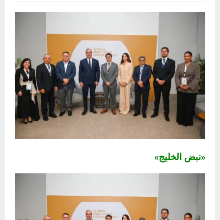
«نبض الخليج»