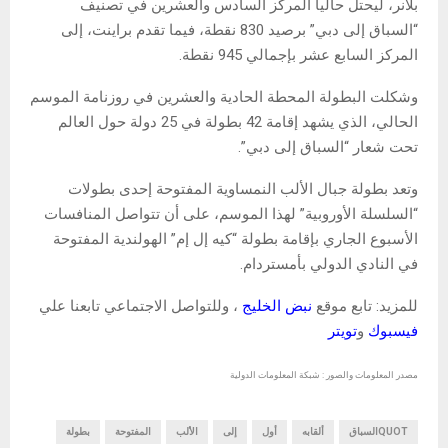
بلانر، ليحتل حالياً المركز السادس والعشرين في تصنيف
“السباق إلى دبي” برصيد 830 نقطة، فيما تقدم براينت، إلى
المركز السابع عشر بإجمالي 945 نقطة.
وشكلت البطولة المحطة الحادية والعشرين في روزنامة الموسم
الحالي، الذي يشهد إقامة 42 بطولة في 25 دولة حول العالم
تحت شعار “السباق إلى دبي”.
وتعد بطولة جبال الألب النمساوية المفتوحة إحدى بطولات
“السلسلة الأوروبية” لهذا الموسم، على أن تتواصل المنافسات
الأسبوع الجاري بإقامة بطولة “كيه إل إم” الهولندية المفتوحة
في النادي الدولي بأمستردام.
للمزيد: تابع موقع
نبض الخليج
، وللتواصل الاجتماعي تابعنا علي
فيسبوك
و
تويتر
مصدر المعلومات والصور : شبكة المعلومات الدولية
QUOTالسباق
ألقابه
أول
إلى
الألب
المفتوحة
بطولة