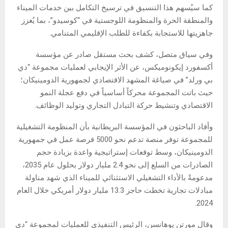
كما سيُسهم هذا التنسيق في ترسيخ التكامل بين خدمات الميناء
والمنطقة الحرة والمنظومة اللوجستية في “كوسيدو”، بما يُعزز
جاهزيتها للاستجابة بكفاءة للطلب الإقليمي المتنامي.
وفي سياق متصل، كشف بحث مستقل صادر عن مؤسسة
أكسفورد إيكونوميكس، عن الأثر الإيجابي لعمليات مجموعة “دي
بي ورلد” في صياغة المشهد الاقتصادي لجمهورية الدومينيكان؛
حيث باتت المجموعة محركاً أساسياً في دفع عجلة النمو
الاقتصادي وتنشيط حركة التبادل التجاري وتوليد الوظائف.
وأفاد الباحثون في المؤسسة البريطانية بأن المنظومة التشغيلية
للمجموعة توفر منصة تدعم نحو 5000 فرصة عمل في جمهورية
الدومينيكان، وسط توقعات إستراتيجية واعدة بزيادة حجم
الصادرات من السلع إلى نحو 2.4 مليار دولار بحلول عام 2035،
مدعومةً بالأداء التشغيلي الاستثنائي للميناء الذي شهد مناولة
مبادلات تجارية تخطت حاجز 13.3 مليار دولار أمريكي خلال العام
2024.
وقال مورتن يوهانسن، الرئيس التنفيذي للعمليات لمجموعة “دي