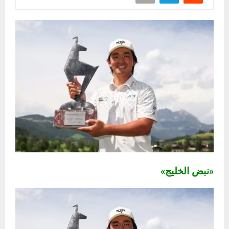
«نبض الخليج»