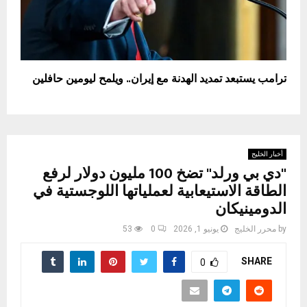
ترامب يستبعد تمديد الهدنة مع إيران.. ويلمح ليومين حافلين
أخبار الخليج
"دي بي ورلد" تضخ 100 مليون دولار لرفع
الطاقة الاستيعابية لعملياتها اللوجستية في
الدومينيكان
by
محرر الخليج
يونيو 1, 2026
0
53
SHARE
0