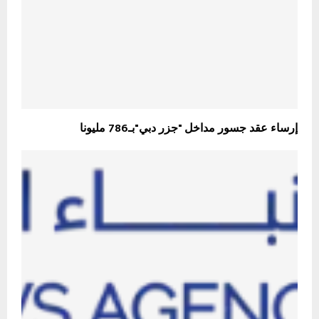
إرساء عقد جسور مداخل "جزر دبي"بـ786 مليونا