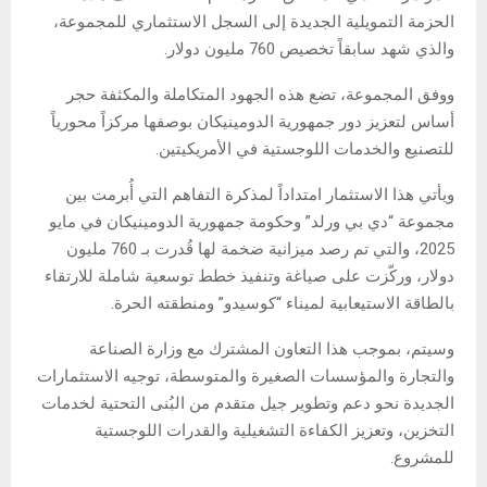
الحزمة التمويلية الجديدة إلى السجل الاستثماري للمجموعة،
والذي شهد سابقاً تخصيص 760 مليون دولار.
ووفق المجموعة، تضع هذه الجهود المتكاملة والمكثفة حجر
أساس لتعزيز دور جمهورية الدومينيكان بوصفها مركزاً محورياً
للتصنيع والخدمات اللوجستية في الأمريكيتين.
ويأتي هذا الاستثمار امتداداً لمذكرة التفاهم التي أُبرمت بين
مجموعة “دي بي ورلد” وحكومة جمهورية الدومينيكان في مايو
2025، والتي تم رصد ميزانية ضخمة لها قُدرت بـ 760 مليون
دولار، وركّزت على صياغة وتنفيذ خطط توسعية شاملة للارتقاء
بالطاقة الاستيعابية لميناء “كوسيدو” ومنطقته الحرة.
وسيتم، بموجب هذا التعاون المشترك مع وزارة الصناعة
والتجارة والمؤسسات الصغيرة والمتوسطة، توجيه الاستثمارات
الجديدة نحو دعم وتطوير جيل متقدم من البُنى التحتية لخدمات
التخزين، وتعزيز الكفاءة التشغيلية والقدرات اللوجستية
للمشروع.