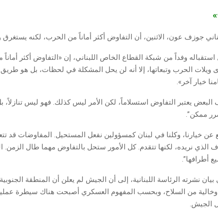
ج»
ناني جوزف عون، الاثنين، أن التفاوض أكثر أماناً من الحرب، لكنه يستغرق وقت
ستقباله وفداً من شبكة القطاع الخاص اللبناني، إن «التفاوض أكثر أماناً 
نرى ويلات الحرب وتبعاتها، إلا أنه لن يحل المشكلة في لحظات، بل هو طريق 
ا خيار آخر».
البعض يعتبر التفاوض استسلاماً، لكن الأمر ليس كذلك. فهو ليس تنازلاً، 
رر ممكن”.
جع عن خيارنا، وكلنا في لبنان كمسؤولين نفعل المستحيل. المفاوضات قد تتع
 الذي نريده، لكنها تتقدم. كل الأمور ستحل بالتفاوض مهما طال الزمن. 
ع أطرافها”.
يان نشرته الرئاسة اللبنانية، إلى أن الجيش لم يعلن أن المنطقة الجنوبي
 وخالية من السلاح، وبحسب المفهوم العسكري أصبحت هناك سيطرة عمليا
ل الجيش.