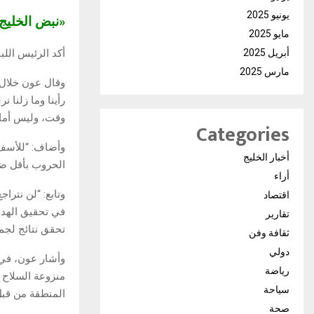
يونيو 2025
«نبض الخلي
مايو 2025
أكد الرئيس اللب
أبريل 2025
مارس 2025
وقال عون خلال ا
رأينا وما زلنا 
وقت، وليس أمامن
Categories
وأضاف: “للأسف 
أخبار الخليج
الحروب بأقل ض
أراء
وتابع: “لن نترا
اقتصاد
في تحقيق الهدف
تقارير
تحقق نتائج لجمي
ثقافة وفن
دولي
وأشار عون، في ب
رياضة
منزوعة السلاح
سياحة
المنطقة من قب
صحة