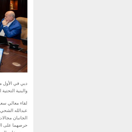
دبي في الأول من
والبنية التحتية 
لقاء معالي سعيد
عبدالله الشحي،
الجانبان مجالات
حرصهما على الع