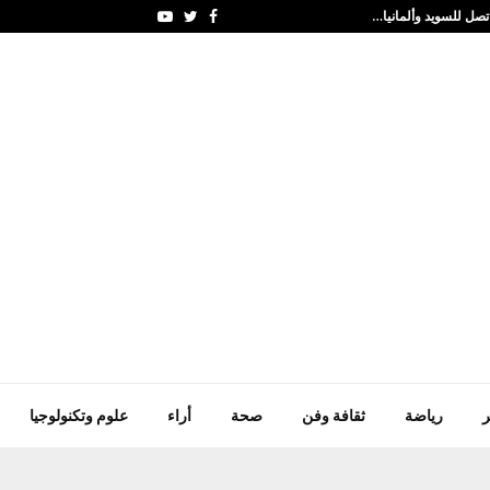
تصل للسويد وألمانيا…
اتصال فلكى هام يحدث 
Youtube
Twitter
Facebook
ر
رياضة
ثقافة وفن
صحة
أراء
علوم وتكنولوجيا