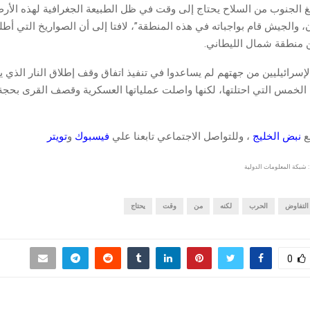
غ الجنوب من السلاح يحتاج إلى وقت في ظل الطبيعة الجغرافية لهذه الأرض
ن، والجيش قام بواجباته في هذه المنطقة”، لافتا إلى أن الصواريخ التي أط
 منطقة شمال الليطاني.
إسرائيليين من جهتهم لم يساعدوا في تنفيذ اتفاق وقف إطلاق النار الذي ي
 الخمس التي احتلتها، لكنها واصلت عملياتها العسكرية وقصف القرى بحجة
قع
نبض الخليج
، وللتواصل الاجتماعي تابعنا علي
فيسبوك
و
تويتر
 شبكة المعلومات الدولية
التفاوض
الحرب
لكنه
من
وقت
يحتاج
0