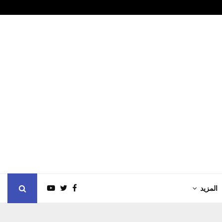
تغييرات هامه لبعض…
عبدالملك بن 
المزيد