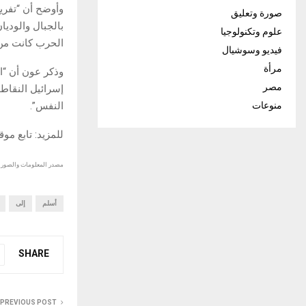
وأوضح أن “تفري
صورة وتعليق
بالجبال والوديا
علوم وتكنولوجيا
الحرب كانت من
فيديو وسوشيال
مرأة
وذكر عون أن “ال
مصر
إسرائيل النقاط
النفس”.
منوعات
للمزيد: تابع مو
مصدر المعلومات والصور :
أسلم
إلى
SHARE
PREVIOUS POST