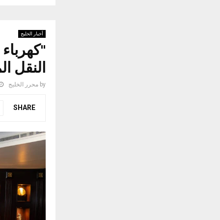
أخبار الخليج
"كهرباء 
النقل الم
by
محرر الخليج
SHARE