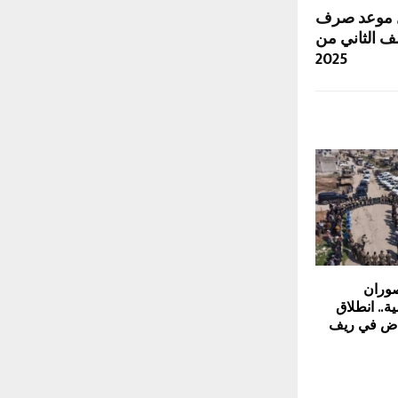
ل موعد صرف
ف الثاني من
2025
وران
ة.. انطلاق
نقاض في ريف