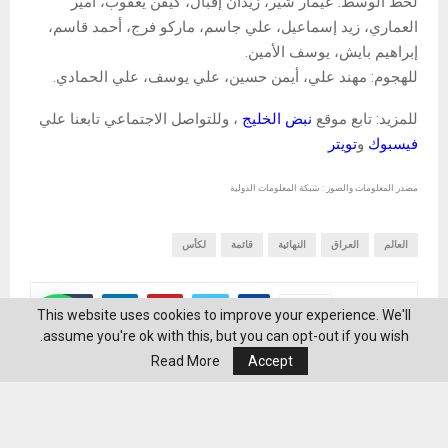
لخط الوسط: عيمار شير، زيدان إقبال، كيفن يعقوب، أمير
العماري، زيد إسماعيل، علي جاسم، ماركو فرج، أحمد قاسم،
إبراهيم بايش، يوسف الأمين.
للهجوم: مهند علي، أيمن حسين، علي يوسف، علي الحمادي.
للمزيد: تابع موقع
نبض الخليج
، وللتواصل الاجتماعي تابعنا علي
فيسبوك
و
تويتر
مصدر المعلومات والصور : شبكة المعلومات الدولية
العالم
العراق
النهائية
قائمة
لكأس
SHARE
0
This website uses cookies to improve your experience. We'll
assume you're ok with this, but you can opt-out if you wish.
Read More
Accept
منشورات ذات صلة