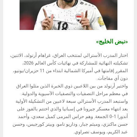
«نبض الخليج»
اختار المدرب الأسترالي لمنتخب العراق، غراهام أرنولد، الاثنين،
تشكيلته النهائية للمشاركة في نهائيات كأس العالم 2026،
المقرر إقامتها في أميركا الشمالية ابتداء من 11 حزيران/يونيو،
دون أي مفاجآت.
واختير أرنولد من بين اللاعبين ذوي الخبرة الذين مثلوا العراق
في معظم مراحل التصفيات والتصفيات الآسيوية والدولية.
واستبعد المدرب الأسترالي سبعة لاعبين من التشكيلة الأولية
بعد انتهاء معسكر جيرونا في إسبانيا والذي اختتم بالفوز على
أندورا 1-0 الجمعة. وهم حراس المرمى كميل سعدي، وأحمد
حسن ماكنزي، وميثم جبار، وداريو نامو، وبيتر كورجيس، وحسن
عبد الكريم، ويوسف نصراوي.