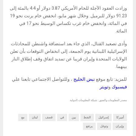
وزادت العقود الآجلة للخام الأمريكي 3.87 دولار أو 4.4 بالمئة إلى
91.23 دولار للبرميل. وخلال شهر مايو، انخفض خام برنت نحو 19
في المائة، وانخفض خام غرب تكساس الوسيط نحو 17 في
المائة.
وأدى تصعيد القتال، الذي جاء بعد استضافة واشنطن للمحادثات
الإسرائيلية اللبنانية يوم الجمعة، إلى انخفاض التوقعات بأن تعلن
الولايات المتحدة وإيران قريبا عن تمديد اتفاق وقف إطلاق النار
بينهما.
للمزيد: تابع موقع
نبض الخليج
، وللتواصل الاجتماعي تابعنا علي
فيسبوك
و
تويتر
مصدر المعلومات والصور : شبكة المعلومات الدولية
أميركا
إسرائيل
النفط
بين
في
قصف
لبنان
مع
وإيران
وتوغل
يرتفع