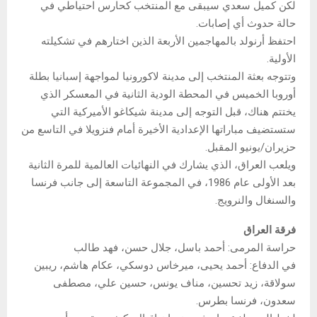
لكن كميل سعدي سيبقى مع المنتخب كحارس احتياطي في
حالة حدوث أي إصابات.
احتفظ أرنولد بالمهاجمين الأربعة الذين اختارهم في تشكيلته
الأولية.
وتتوجه بعثة المنتخب إلى مدينة لاكورونيا لمواجهة إسبانيا بطلة
أوروبا الخميس في المحطة الودية الثانية في المعسكر الذي
يختتم هناك، قبل التوجه إلى مدينة شيكاغو الأميركية التي
ستستضيف مباراتها الإعدادية الأخيرة أمام فنزويلا في التاسع من
حزيران/يونيو المقبل.
ويلعب العراق، الذي يشارك في النهائيات العالمية للمرة الثانية
بعد الأولى عام 1986، في المجموعة التاسعة إلى جانب فرنسا
والسنغال والنرويج.
فرقة العراق
حراسة المرمى: أحمد باسل، جلال حسن، فهد طالب
في الدفاع: أحمد يحيى، ميرخاس دوسكي، عكام هاشم، ريبين
سولاقة، زيد تحسين، مناف يونس، حسين علي، مصطفى
سعدون، فرنسا بطرس.