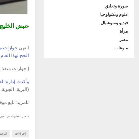
صورة وتعليق
علوم وتكنولوجيا
فيديو وسوشيال
«نبض الخلي
مرأة
مصر
انتهى
جوازات مين
منوعات
الحج لهذا العام 1447هـ
| جوازات منفذ ولا
وأكدت إدارة ال
(البرية، الجوية،
للمزيد: تابع مو
مصدر المعلومات والصور :
إجراءات
الرحم