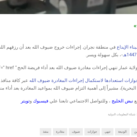
ج»
اء الإيداع
في منطقة نجران. إجراءات خروج ضيوف الله بعد أن رزقهم الله 
-، بكل سهولة ويسر.
ية عمار تنهي إجراءات مغادرة ضيوف الله بعد أداء فريضة الحج." href=" href="
جوازات استعدادها لاستكمال إجراءات المغادرة
ضيوف الله
عبر كافة منافذ 
 البحرية)، مشيراً إلى أهمية التزام ضيوف الله بمواعيد المغادرة بعد أداء م
قع
نبض الخليج
، وللتواصل الاجتماعي تابعنا علي
فيسبوك
و
تويتر
 شبكة المعلومات الدولية
ن
الوديعة
تنهي
جوازات
ضيوف
مغادرة
منفذ