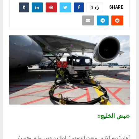
SHARE
0
«نبض الخليج»
أعلن" يوم الاثنين منعت التصدير" الطائرة حتى نهاية نوفمبر/