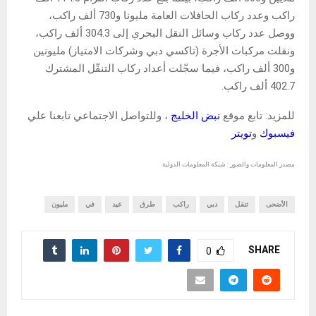
راكب وعدد ركاب الحافلات العامة مليونا و730 ألف راكب،
ووصل عدد ركاب وسائل النقل البحري إلى 304.3 ألف راكب،
ونقلت مركبات الأجرة (تاكسي دبي وشركات الامتياز) مليونين
و300 ألف راكب، فيما سجّلت أعداد ركاب التنقّل المشترك
402.7 ألف راكب.
للمزيد: تابع موقع
نبض الخليج
، وللتواصل الاجتماعي تابعنا علي
فيسبوك
و
تويتر
مصدر المعلومات والصور : شبكة المعلومات الدولية
الأضحى
تنقل
دبي
راكب
طرق
عيد
في
مليون
SHARE
0