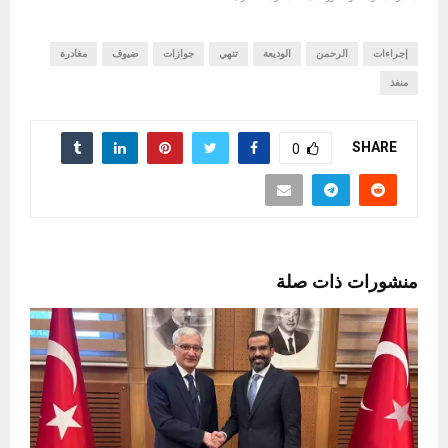
إجراءات
الرحمن
الوديعة
تنهي
جوازات
ضيوف
مغادرة
منفذ
SHARE
0
منشورات ذات صلة