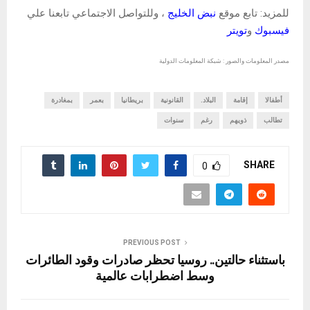
للمزيد: تابع موقع
نبض الخليج
، وللتواصل الاجتماعي تابعنا علي
فيسبوك
و
تويتر
مصدر المعلومات والصور : شبكة المعلومات الدولية
أطفالا
إقامة
البلاد.
القانونية
بريطانيا
بعمر
بمغادرة
تطالب
ذويهم
رغم
سنوات
SHARE
0
PREVIOUS POST
باستثناء حالتين.. روسيا تحظر صادرات وقود الطائرات
وسط اضطرابات عالمية