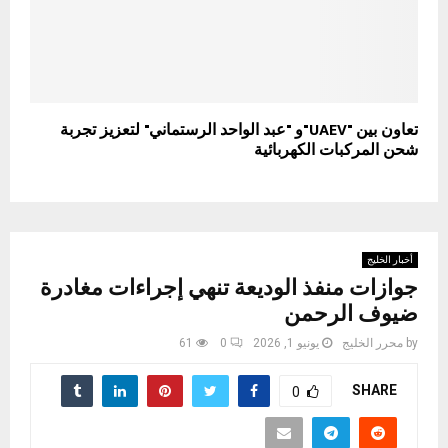
تعاون بين "UAEV"و "عبد الواحد الرستماني" لتعزيز تجربة
شحن المركبات الكهربائية
أخبار الخليج
جوازات منفذ الوديعة تنهي إجراءات مغادرة
ضيوف الرحمن
by
محرر الخليج
يونيو 1, 2026
0
61
SHARE
0