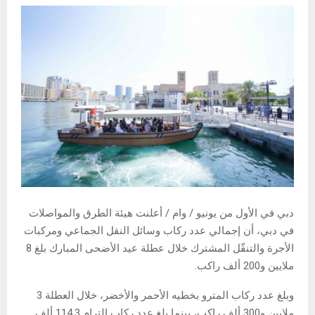
دبي في الأول من يونيو / وام / أعلنت هيئة الطرق والمواصلات
في دبي، أن إجمالي عدد ركاب وسائل النقل الجماعي ومركبات
الأجرة والتنقّل المشترك خلال عطلة عيد الأضحى المبارك بلغ 8
ملايين و200 ألف راكب.
وبلغ عدد ركاب المترو بخطيه الأحمر والأخضر، خلال العطلة 3
ملايين و300 ألف راكب، بينما بلغ عدد ركاب الترام 114.3 ألف