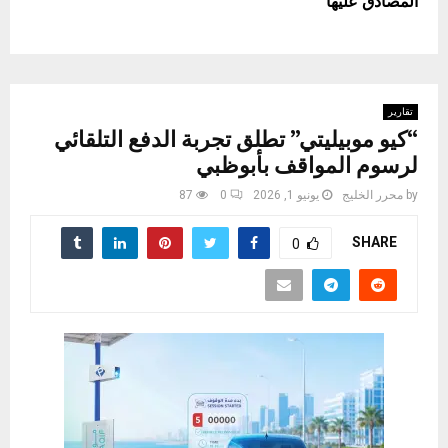
المصادق عليها
تقارير
“كيو موبيليتي” تطلق تجربة الدفع التلقائي
لرسوم المواقف بأبوظبي
by
محرر الخليج
يونيو 1, 2026
0
87
SHARE
0