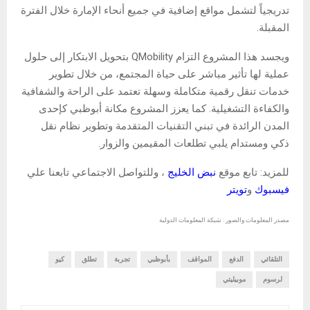
تدريجياً لتشمل مواقع إضافية في جميع أنحاء الإمارة خلال الفترة
المقبلة.
ويجسد هذا المشروع التزام QMobility بتحويل الابتكار إلى حلول
عملية لها تأثير مباشر على حياة المجتمع، من خلال تطوير
خدمات تنقل رقمية متكاملة وسهلة تعتمد على الراحة والشفافية
والكفاءة التشغيلية. كما يعزز المشروع مكانة أبوظبي كإحدى
المدن الرائدة في تبني التقنيات المتقدمة وتطوير نظام نقل
ذكي ومستدام يلبي تطلعات المقيمين والزوار.
للمزيد: تابع موقع
نبض الخليج
، وللتواصل الاجتماعي تابعنا علي
فيسبوك
و
تويتر
مصدر المعلومات والصور : شبكة المعلومات الدولية
التلقائي
الدفع
المواقف
بأبوظبي
تجربة
تطلق
كيو
لرسوم
موبيليتي