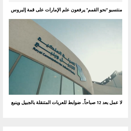
منتسبو "نحو القمم" يرفعون علم الإمارات على قمة إلبروس
لا عمل بعد 12 صباحاً.. ضوابط للعربات المتنقلة بالجبيل وينبع