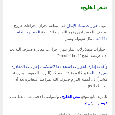
«نبض الخليج»
انتهى
جوازات ميناء الإيداع
في منطقة نجران. إجراءات خروج
ضيوف الله بعد أن رزقهم الله أداء الفريضة
الحج لهذا العام
1447هـ
-، بكل سهولة ويسر.
| جوازات منفذ ولاية عمار تنهي إجراءات مغادرة ضيوف الله بعد
أداء فريضة الحج." href=" href="
وأكدت إدارة الجوازات استعدادها لاستكمال إجراءات المغادرة
ضيوف الله
عبر كافة منافذ المملكة (البرية، الجوية، البحرية)،
مشيراً إلى أهمية التزام ضيوف الله بمواعيد المغادرة بعد أداء
مناسك الحج.
للمزيد: تابع موقع
نبض الخليج
، وللتواصل الاجتماعي تابعنا علي
فيسبوك
و
تويتر
مصدر المعلومات والصور : شبكة المعلومات الدولية