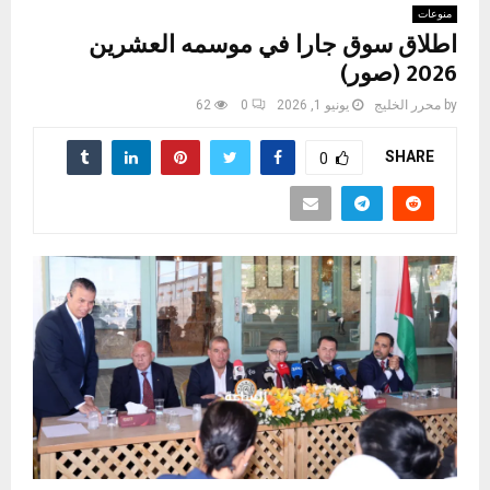
منوعات
اطلاق سوق جارا في موسمه العشرين
2026 (صور)
by
محرر الخليج
يونيو 1, 2026
0
62
SHARE
0