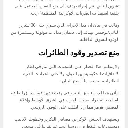
تشرين الثاني، في إجراء يهدف إلى منع النقص المحتمل على
خلفية استهداف الضربات الأوكرانية المنتظمة" زيت.
وقالت في بيان إن هذا الإجراء، الذي يسري حتى 30 تشرين
الثاني/نوفمبر، يهدف إلى ضمان إمدادات موثوقة ومستمرة من
الوقود للسوق الداخلية.
منع تصدير وقود الطائرات
ولا ينطبق هذا الحظر على الشحنات التي تتم في إطار
الاتفاقيات الحكومية بين الدول، ولا على الخزانات الفنية
للطائرات، بحسب ما أوضح البيان.
ويأتي هذا الإجراء حيز التنفيذ في وقت تشهد فيه أسواق الطاقة
العالمية اضطرابا بسبب الحرب في الشرق الأوسط وإغلاق
المضيق. هرمز مما زاد الطلب على الوقود الروسي.
ويستهدف الجيش الأوكراني مصافي التكرير وخطوط الأنابيب
ومستودعات النفط في روسيا أسبوعيا تقريبا في مسعى