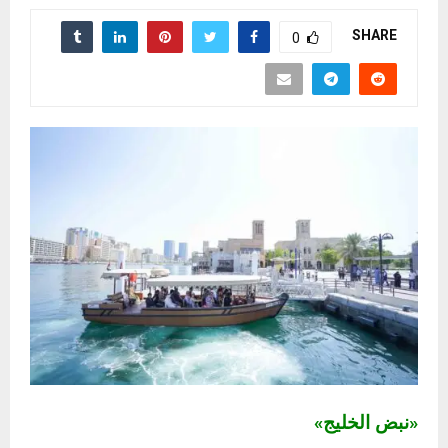
SHARE
0
«نبض الخليج»