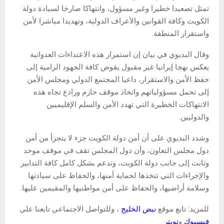
تمثل تصعيدا خطيرا وغير مسؤول، وانتهاكا صارخا لسيادة دولة
الكويت وكافة القوانين والأعراف الدولية، وتهديدا مباشرا لأمن
واستقرار المنطقة.
وقال البديوي في بيان إن استمرار هذه الاعتداءات العدوانية
يعكس نهجا إيرانيا غير مقبول يقوض كافة الجهود الرامية إلى
حفظ الأمن والاستقرار، داعيا المجتمع الدولي ومجلس الأمن
إلى تحمل مسؤولياتهم واتخاذ موقف حازم ورادع تجاه هذه
الانتهاكات الخطيرة التي تهدد الأمن والسلم الإقليميين
والدوليين.
وشدد البديوي على أن أمن دولة الكويت جزء لا يتجزأ من أمن
دول مجلس التعاون، وأن دول المجلس تقف في موقف موحد
وثابت إلى جانب دولة الكويت، وتدعم بشكل كامل كافة التدابير
والإجراءات التي تتخذها لحماية أمنها، والحفاظ على سيادتها
وسلامة أراضيها، والحفاظ على أمن مواطنيها والمقيمين عليها.
للمزيد: تابع موقع
نبض الخليج
، وللتواصل الاجتماعي تابعنا علي
فيسبوك
و
تويتر