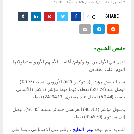
by
محرر الخليج
يونيو 1, 2026
0
57
SHARE
0
«نبض الخليج»
لندن في الأول من يونيو/وام/ أغلقت الأسهم الأوروبية تداولاتها
اليوم، على انخفاض.
فقد انخفض مؤشر (ستوكس 600) الأوروبي بنسبة (0.76%)
ليصل عند (621.24) نقطة، فيما هبط مؤشر (داكس) الألماني
بنسبة (0.44%) ليصل عند مستوى (24994.13) نقطة.
وسجل مؤشر (كاك 40) الفرنسي خسائر بنسبة (0.45%)، ليصل
إلى مستوى (8146.59) نقطة.
للمزيد: تابع موقع
نبض الخليج
، وللتواصل الاجتماعي تابعنا علي