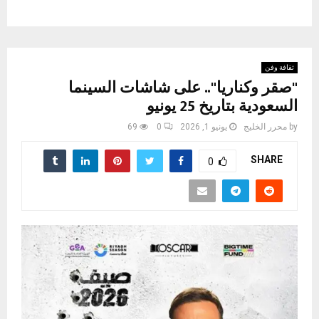
ثقافة وفن
"صقر وكناريا".. على شاشات السينما
السعودية بتاريخ 25 يونيو
by
محرر الخليج
يونيو 1, 2026
0
69
SHARE
0