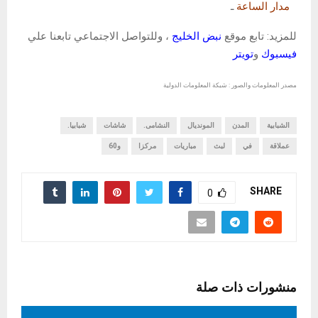
مدار الساعة
ـ
للمزيد: تابع موقع
نبض الخليج
، وللتواصل الاجتماعي تابعنا علي
فيسبوك
و
تويتر
مصدر المعلومات والصور : شبكة المعلومات الدولية
الشبابية
المدن
المونديال
النشامى.
شاشات
شبابيا.
عملاقة
في
لبث
مباريات
مركزا
و60
SHARE
0
منشورات ذات صلة