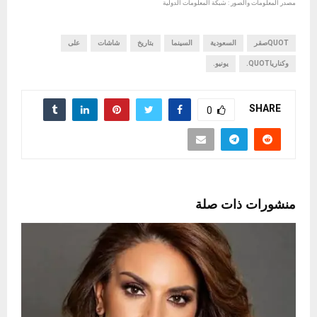
مصدر المعلومات والصور : شبكة المعلومات الدولية
QUOTصقر
السعودية
السينما
بتاريخ
شاشات
على
وكنارياQUOT.
يونيو.
SHARE
0
منشورات ذات صلة