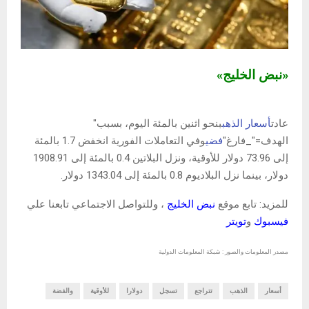
«نبض الخليج»
عادت
أسعار الذهب
بنحو اثنين بالمئة اليوم، بسبب"
الهدف="_فارغ"
فضي
وفي التعاملات الفورية انخفض 1.7 بالمئة
إلى 73.96 دولار للأوقية، ونزل البلاتين 0.4 بالمئة إلى 1908.91
دولار، بينما نزل البلاديوم 0.8 بالمئة إلى 1343.04 دولار.
للمزيد: تابع موقع
نبض الخليج
، وللتواصل الاجتماعي تابعنا علي
فيسبوك
و
تويتر
مصدر المعلومات والصور : شبكة المعلومات الدولية
أسعار
الذهب
تتراجع
تسجل
دولارا
للأوقية
والفضة