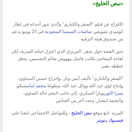
«نبض الخليج»
الافراج عن فيلم "الصقر والكناري" والذي تدور أحداثه في إطار
كوميدي تشويقي
شاشات السينما السعودية
في 25 يونيو بدعم
من صندوق هيئة الترفيه.
تدور القصة حول صقر، المرتزق الذي اعتزل حياته السرية، لكن
لقاءه المفاجئ بكاتب فاشل مهووس بعالم التجسس، يجعل
خططه تتغير.
"الصقر والكناري" تأليف أيمن وتار، وإخراج حسين المنباوي،
وإنتاج لؤي عبد الله ووائل عبد الله، وبطولة
محمد امام
شيكو,
يسرا اللوزي
ويارا السكري، إلى جانب النجم خالد الصاوي،
والنجمة انتصار، وعدد آخر من الفنانين.
للمزيد: تابع موقع
نبض الخليج
، وللتواصل الاجتماعي تابعنا علي
فيسبوك
و
تويتر