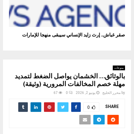
صقر غباش.. إرث زايد الإنساني سيبقى منهجا للإمارات
منوعات
بالوثائق… الخشمان يواصل الضغط لتمديد
مهلة خصم المخالفات المرورية (وثيقة)
by
محرر الخليج
يونيو 2, 2026
0
67
SHARE
0