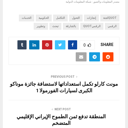
مصدر المعلومات والصور : شبكة المعلومات الدولية
QUOTلجنة
إنجازات
التحول
التكامل
الحكومية
الخدمات
الرقمي
الرقميQUOT
بالشارقة
تبحث
وتطوير
SHARE
0
PREVIOUS POST
مونت كارلو تكمل استعداداتها لاستضافة جائزة موناكو
الكبرى لسيارات الفورمولا 1
NEXT POST
المنطقة تدفع ثمن الطموح الإيراني الإقليمي
المتضخم