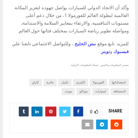
وأكد أن الاتحاد الدولي للسيارات يواصل جهوده لتعزيز المكانة
العالمية لبطولة العالم للفورمولا 1، من خلال دعم أعلى
مستويات التنافسية، والارتقاء بمعايير السلامة والاستدامة،
ومواصلة تطوير رياضة السيارات بمختلف فئاتها حول العالم.
للمزيد: تابع موقع
نبض الخليج
، وللتواصل الاجتماعي تابعنا علي
فيسبوك
و
تويتر
مصدر المعلومات والصور : شبكة المعلومات الدولية
استعداداتها
الفورمولا
الكبرى
تكمل
جائزة
كارلو
لاستضافة
لسيارات
موناكو
مونت
SHARE
0