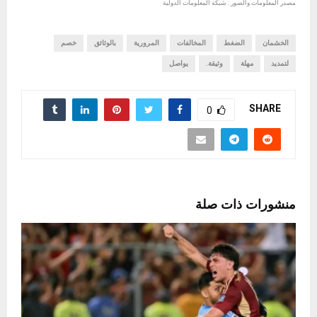
مصدر المعلومات والصور : شبكة المعلومات الدولية
الخشمان
الضغط
المخالفات
المرورية
بالوثائق
خصم
لتمديد
مهلة
وثيقة.
يواصل
SHARE
0
منشورات ذات صلة