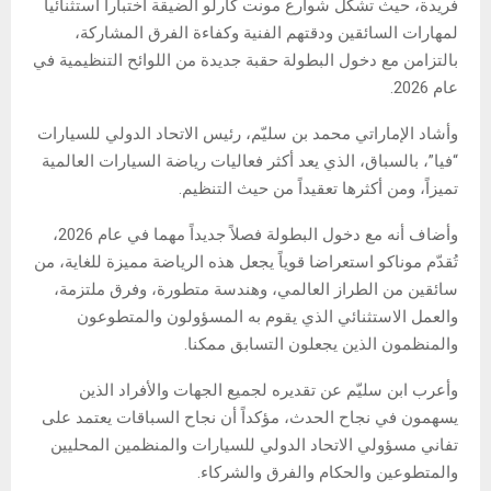
فريدة، حيث تشكل شوارع مونت كارلو الضيقة اختباراً استثنائياً
لمهارات السائقين ودقتهم الفنية وكفاءة الفرق المشاركة،
بالتزامن مع دخول البطولة حقبة جديدة من اللوائح التنظيمية في
عام 2026.
وأشاد الإماراتي محمد بن سليّم، رئيس الاتحاد الدولي للسيارات
“فيا”، بالسباق، الذي يعد أكثر فعاليات رياضة السيارات العالمية
تميزاً، ومن أكثرها تعقيداً من حيث التنظيم.
وأضاف أنه مع دخول البطولة فصلاً جديداً مهما في عام 2026،
تُقدّم موناكو استعراضا قوياً يجعل هذه الرياضة مميزة للغاية، من
سائقين من الطراز العالمي، وهندسة متطورة، وفرق ملتزمة،
والعمل الاستثنائي الذي يقوم به المسؤولون والمتطوعون
والمنظمون الذين يجعلون التسابق ممكنا.
وأعرب ابن سليّم عن تقديره لجميع الجهات والأفراد الذين
يسهمون في نجاح الحدث، مؤكداً أن نجاح السباقات يعتمد على
تفاني مسؤولي الاتحاد الدولي للسيارات والمنظمين المحليين
والمتطوعين والحكام والفرق والشركاء.