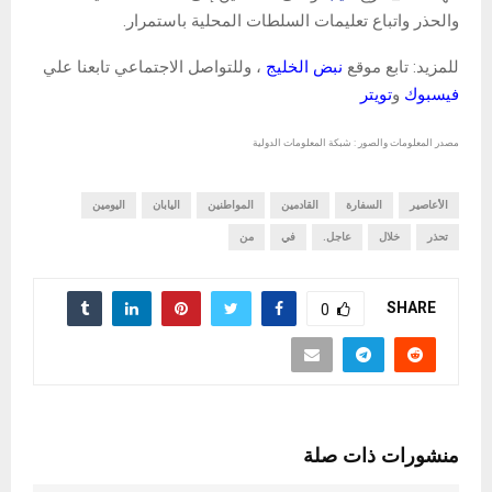
والحذر واتباع تعليمات السلطات المحلية باستمرار.
للمزيد: تابع موقع
نبض الخليج
، وللتواصل الاجتماعي تابعنا علي
فيسبوك
و
تويتر
مصدر المعلومات والصور : شبكة المعلومات الدولية
الأعاصير
السفارة
القادمين
المواطنين
اليابان
اليومين
تحذر
خلال
عاجل.
في
من
SHARE
0
منشورات ذات صلة