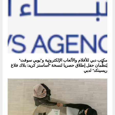
مكتب دبي للأفلام والألعاب الإلكترونية و"يوبي سوفت"
يُنظِّمان حفل إطلاق حصريا لنسخة "أساسنز كريد: بلاك فلاغ
ريسينكد" لدبي