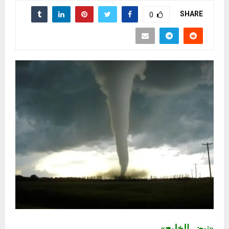
SHARE
0
«نبض الخليج»