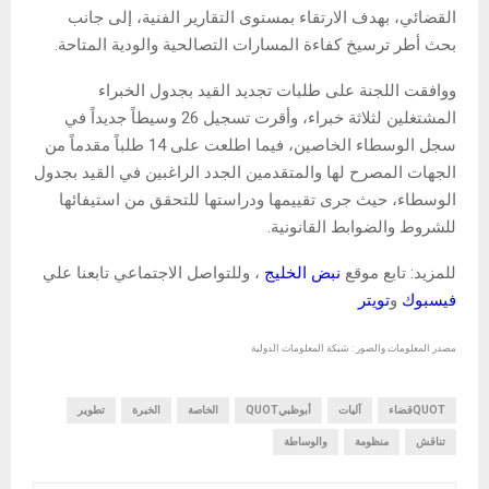
القضائي، بهدف الارتقاء بمستوى التقارير الفنية، إلى جانب
بحث أطر ترسيخ كفاءة المسارات التصالحية والودية المتاحة.
ووافقت اللجنة على طلبات تجديد القيد بجدول الخبراء
المشتغلين لثلاثة خبراء، وأقرت تسجيل 26 وسيطاً جديداً في
سجل الوسطاء الخاصين، فيما اطلعت على 14 طلباً مقدماً من
الجهات المصرح لها والمتقدمين الجدد الراغبين في القيد بجدول
الوسطاء، حيث جرى تقييمها ودراستها للتحقق من استيفائها
للشروط والضوابط القانونية.
للمزيد: تابع موقع
نبض الخليج
، وللتواصل الاجتماعي تابعنا علي
فيسبوك
و
تويتر
مصدر المعلومات والصور : شبكة المعلومات الدولية
QUOTقضاء
آليات
أبوظبيQUOT
الخاصة
الخبرة
تطوير
تناقش
منظومة
والوساطة