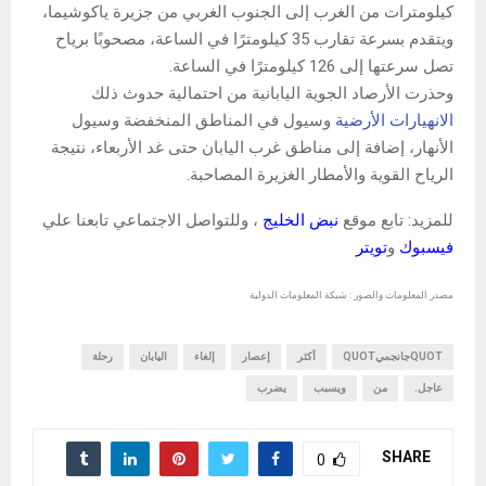
كيلومترات من الغرب إلى الجنوب الغربي من جزيرة ياكوشيما،
ويتقدم بسرعة تقارب 35 كيلومترًا في الساعة، مصحوبًا برياح
تصل سرعتها إلى 126 كيلومترًا في الساعة.
وحذرت الأرصاد الجوية اليابانية من احتمالية حدوث ذلك
الانهيارات الأرضية
وسيول في المناطق المنخفضة وسيول
الأنهار، إضافة إلى مناطق غرب اليابان حتى غد الأربعاء، نتيجة
الرياح القوية والأمطار الغزيرة المصاحبة.
للمزيد: تابع موقع
نبض الخليج
، وللتواصل الاجتماعي تابعنا علي
فيسبوك
و
تويتر
مصدر المعلومات والصور : شبكة المعلومات الدولية
QUOTجانجميQUOT
أكثر
إعصار
إلغاء
اليابان
رحلة
عاجل.
من
ويسبب
يضرب
SHARE
0