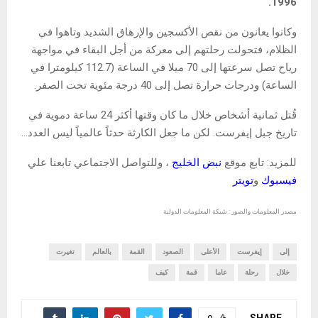
1996.
وكانوا يعانون من نقص الأكسجين والإرهاق الشديد وتاهوا في
الظلام، فتحولت رحلتهم إلى معركة من أجل البقاء في مواجهة
رياح تصل سرعتها إلى 70 ميلا في الساعة (112.7 كيلومترا في
الساعة) ودرجات حرارة تصل إلى 40 درجة مئوية تحت الصفر.
قُتل ثمانية أشخاص خلال ما كان وقتها أكثر 24 ساعة دموية في
تاريخ جبل إيفرست. لكن ما جعل الكارثة حدثاً عالمياً ليس العدد…
للمزيد: تابع موقع
نبض الخليج
، وللتواصل الاجتماعي تابعنا علي
فيسبوك
و
تويتر
مصدر المعلومات والصور : شبكة المعلومات الدولية
إلى
إيفرست
الأعلى
الصعود
القمة
بالعالم
تغيرت
خلال
رحلة
عاما
قمة
كيف
SHARE