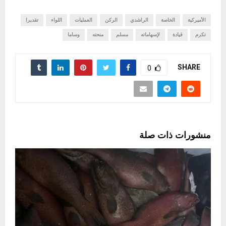
الأميركية
الخاصة
الراشدي
الركن
العمليات
اللواء
تقديرا
تكرم
قيادة
لإسهاماته
مسلم
منحته
وساما
SHARE
0
منشورات ذات صلة