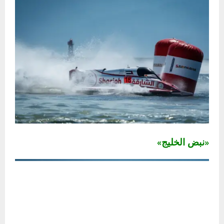
«نبض الخليج»