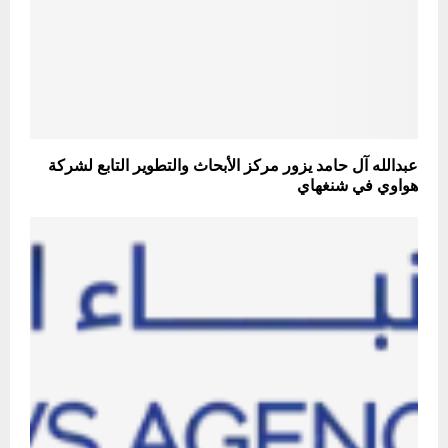
عبدالله آل حامد يزور مركز الأبحاث والتطوير التابع لشركة
هواوي في شنغهاي