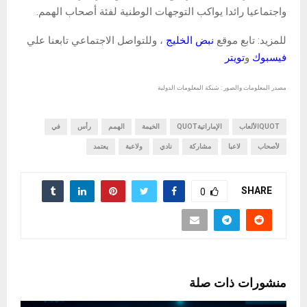
واجتماعيا رائدا يواكب التوجهات الوطنية لفئة أصحاب الهمم.
للمزيد: تابع موقع
نبض الخليج
، وللتواصل الاجتماعي تابعنا علي
فيسبوك
و
تويتر
مصدر المعلومات والصور : شبكة المعلومات الدولية
QUOTالألعاب
الإماراتيةQUOT
الخيمة
الهمم
رأس
في
لأصحاب
لاعبا
مشاركة
نادي
ولاعبة
يعتمد
SHARE
0
منشورات ذات صلة