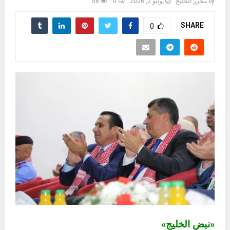
by
محرر الخليج
يونيو 2, 2026
0
58
SHARE
0
«نبض الخليج»