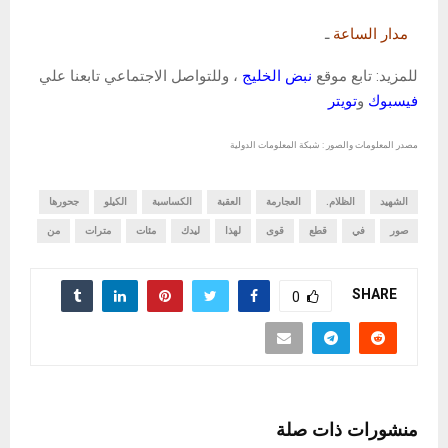
مدار الساعة
ـ
للمزيد: تابع موقع
نبض الخليج
، وللتواصل الاجتماعي تابعنا علي
فيسبوك
و
تويتر
مصدر المعلومات والصور : شبكة المعلومات الدولية
الشهيد
الظلام.
العجارمة
العقبة
الكساسبة
الكيلو
جحورها
صور
في
قطع
قوى
لهذا
ليدك
مئات
مترات
من
SHARE
0
منشورات ذات صلة