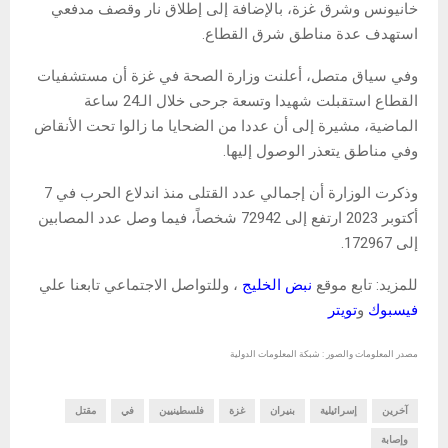
خانيونس وشرق غزة، بالإضافة إلى إطلاق نار وقصف مدفعي
استهدف عدة مناطق شرق القطاع.
وفي سياق متصل، أعلنت وزارة الصحة في غزة أن مستشفيات
القطاع استقبلت شهيدا وتسعة جرحى خلال الـ24 ساعة
الماضية، مشيرة إلى أن عددا من الضحايا ما زالوا تحت الأنقاض
وفي مناطق يتعذر الوصول إليها.
وذكرت الوزارة أن إجمالي عدد القتلى منذ اندلاع الحرب في 7
أكتوبر 2023 ارتفع إلى 72942 شخصاً، فيما وصل عدد المصابين
إلى 172967.
للمزيد: تابع موقع
نبض الخليج
، وللتواصل الاجتماعي تابعنا علي
فيسبوك
و
تويتر
مصدر المعلومات والصور : شبكة المعلومات الدولية
آخرين
إسرائيلية
بنيران
غزة
فلسطينيين
في
مقتل
وإصابة