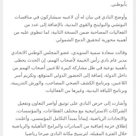
بأبوظبي.
وأوضح النادي في بيان له أن لاعبيه سيشاركون في منافسات
البوتشي والبولينج والقوي البدنية، بالإضافة إلى عدد من
الفعاليات المصاحبة ضمن النسخة الثانية، لما تنطوي عليه من
أهمية محورية لتحقيق الدمج الشمولي.
وقالت سعادة سمية السويدي، عضو المجلس الوطني الاتحادي
مدير عام نادي رأس الخيمة لأصحاب الهمم، إن الحدث يحظى
بأهمية نوعية في ظل مشاركة كبيرة للاعبين أصحاب الهمم من
داخل الدولة، إضافة إلى الحضور الدولي المتوقع، وتكريم أسر
اللاعبين، وبرنامج الكشف الصحي المصاحب، والورش التدريبية،
وبرنامج اللياقة البدنية، وغيرها من الفعاليات.
وأشارت إلى حرص النادي على توثيق أواصر التعاون وتفعيل
الشراكات الاستراتيجية مع مختلف القطاعات، والمؤسسات،
والاتحادات الرياضية، إيماناً بمبدأ التكامل المؤسسي، وأعلنت
إطلاق حزمة إضافية من المبادرات والبرامج التأهيلية والرياضية
خلال الفترة المقبلة، لترسيخ مكانة النادي صرحا رياضيا