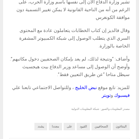
تشير وزارة الدفاع الآن إلى نفسها باسم وزارة الحرب، على
الرغم من أنه من الناحية القانونية لا يمكن تغيير التسمية دون
موافقة الكونغرس.
وقال فالديز إن كتاب الخطابات يتعاملون عادة مع المحتوى
السري الذي يتطلب الوصول إلى شبكة الكمبيوتر المشفرة
الخاصة بالوزارة.
وأضاف: “ونتيجة لذلك، لم يعد بإمكان الصحفيين دخول مكاتبهم”.
وأوضح أن الوصول إلى مساعد وزير الدفاع بيت هيجسيث
سيظل متاحا “عن طريق التعيين فقط”.
للمزيد: تابع موقع
نبض الخليج
، وللتواصل الاجتماعي تابعنا علي
فيسبوك
و
تويتر
مصدر المعلومات والصور : شبكة المعلومات الدولية
البنتاغون
الصحافيين
القيود
على
مجددا
يشدد