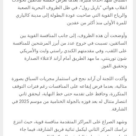
السباق شهد أحداثاً مثيرة، بعدما تعرض خمسة سائقين لحوادث
انقلاب هوائي “باريل رول”، في ظل الظروف البحرية الصعبة
والرياح القوية التي صاحبت عودة البطولة إلى مدينة كالياري
للمرة الأولى منذ أكثر من عقدين.
وأوضحت أن هذه الظروف، إلى جانب المنافسة القوية بين
السائقين، تسببت في خروج عدد من أبرز المرشحين للمنافسة
على اللقب، وفي مقدمتهم الكندي راستي وايت والأمريكي
شون تورينتي، ما مهد الطريق أمام آراند لاعتلاء الصدارة
وتحقيق الفوز.
وأكدت اللجنة أن آراند نجح في استثمار مجريات السباق بصورة
مثالية، بعدما فرض إيقاعه على المنافسات رغم فترات التوقف
المتكررة، وحافظ على تقدمه حتى خط النهاية، ليحقق ثاني
انتصار متتال له بعد فوزه بالجولة الختامية من موسم 2025 في
الشارقة.
وشهد الصراع على المراكز المتقدمة منافسة قوية، حيث انتزع
تراسك المركز الثاني ليكمل ثنائية فريق الشارقة، فيما جاء