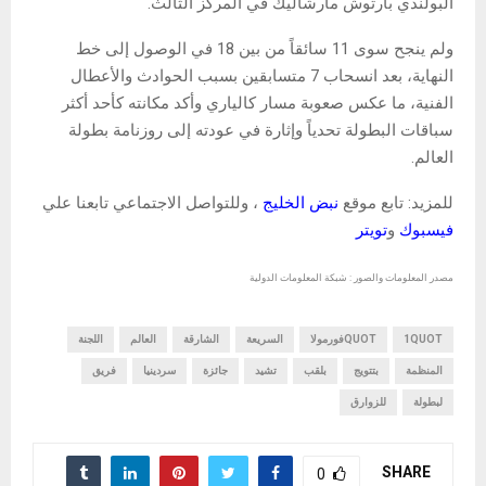
البولندي بارتوش مارشاليك في المركز الثالث.
ولم ينجح سوى 11 سائقاً من بين 18 في الوصول إلى خط
النهاية، بعد انسحاب 7 متسابقين بسبب الحوادث والأعطال
الفنية، ما عكس صعوبة مسار كالياري وأكد مكانته كأحد أكثر
سباقات البطولة تحدياً وإثارة في عودته إلى روزنامة بطولة
العالم.
للمزيد: تابع موقع
نبض الخليج
، وللتواصل الاجتماعي تابعنا علي
فيسبوك
و
تويتر
مصدر المعلومات والصور : شبكة المعلومات الدولية
1QUOT
QUOTفورمولا
السريعة
الشارقة
العالم
اللجنة
المنظمة
بتتويج
بلقب
تشيد
جائزة
سردينيا
فريق
لبطولة
للزوارق
SHARE
0